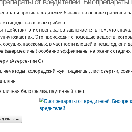
препараты от вредителей. Биопрепараты 
епараты против вредителей бывают на основе грибков и ба
сектициды на основе грибков
ип действия этих препаратов заключается в том, что сначал
 уничтожают их. Это происходит с помощью веществ, которые 
х сосущих насекомых, в частности клещей и нематод, они д
ов (авермектины) особенно эффективны на ранних стадиях р
ерм (Аверсектин С)
, нематоды, колорадский жук, пяденицы, листовертки, совки
циллин
тепличная белокрылка, паутинный клещ
ь дальше →