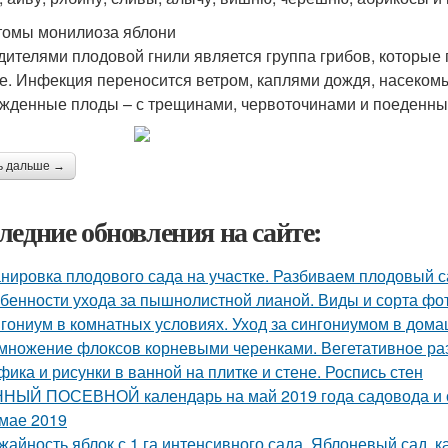
омы монилиоза яблони
дителями плодовой гнили является группа грибов, которые 
е. Инфекция переносится ветром, каплями дождя, насеком
жденные плоды – с трещинами, червоточинами и поеденны
ь дальше →
ледние обновления на сайте:
нировка плодового сада на участке. Разбиваем плодовый с
бенности ухода за пышнолистной лианой. Виды и сорта фо
гониум в комнатных условиях. Уход за сингониумом в дом
множение флоксов корневыми черенками. Вегетативное р
фика и рисунки в ванной на плитке и стене. Роспись стен
НЫЙ ПОСЕВНОЙ календарь на май 2019 года садовода и о
 мае 2019
жайность яблок с 1 га интенсивного сада. Яблоневый сад, 