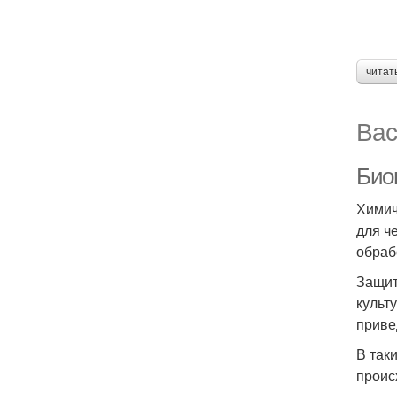
читат
Вас
Био
Химич
для ч
обраб
Защит
культ
приве
В так
проис