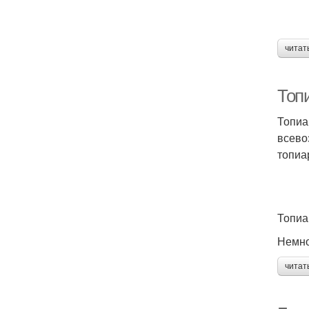
читат
Топ
Топиа
всево
топиа
Топиа
Немно
читат