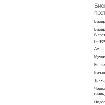
Био
про
Биопр
Биопр
В сос
разру
Ампе
Мучни
Конио
Белая
Трихо
Черна
гниль
Недос