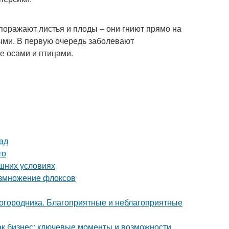
поражают листья и плоды – они гниют прямо на
ыми. В первую очередь заболевают
е осами и птицами.
ад
то
ашних условиях
азмножение флоксов
городника. Благоприятные и неблагоприятные
как бизнес: ключевые моменты и возможности