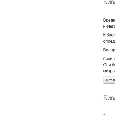
Био
Вредн
ничег
К био
опред
Биопр
биоин
Они б
микро
читат
Био