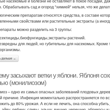
ые насекомые и болезни не оставляют в покое посадки, даж
о. Обрабатывать сад и огород "химией" нельзя, что же дел
логическим препаратам относятся средства, в составе кот
еленными свойствами или растительные экстракты (а иногда
епараты можно разделить на 3 группы:
сектициды,биофунгициды,экстракты растений.
езвредны для людей, но губительны для насекомых. Кроме 
организмы.
ь дальше →
му засыхают ветки у яблони. Яблоня сохн
лью (монилиозом)
иоз – одно их самых опасных заболеваний плодовых деревь
ой причине. Инфекция моментально распространяется по вс
ожить до 80% урожая. А если не лечить, она способна убить
, айву, рябину, сливы, алычу, вишню, черешню, абрикосы и 