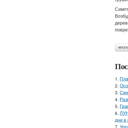
Симпт
Возбу
дерев
повре
читат
Пос
1.
Пла
2.
Осо
3.
Син
4.
Раз
5.
Гра
6.
ЛУН
дни в
7.
Уро