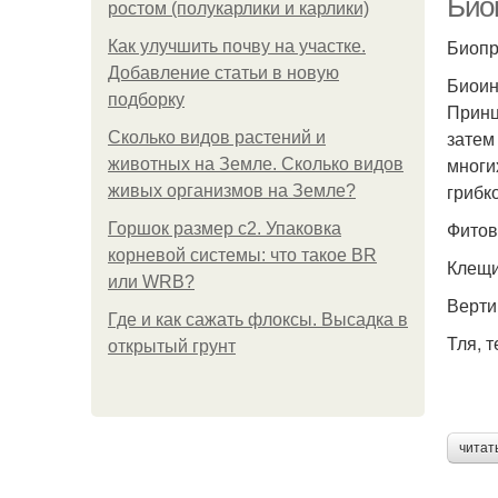
Био
ростом (полукарлики и карлики)
Биопр
Как улучшить почву на участке.
Добавление статьи в новую
Биоин
подборку
Принц
затем
Сколько видов растений и
многи
животных на Земле. Сколько видов
грибк
живых организмов на Земле?
Фитов
Горшок размер с2. Упаковка
корневой системы: что такое BR
Клещи
или WRB?
Верти
Где и как сажать флоксы. Высадка в
Тля, 
открытый грунт
читат