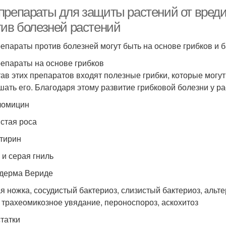
препараты для защиты растений от вреди
тив болезней растений
епараты против болезней могут быть на основе грибков и б
епараты на основе грибков
тав этих препаратов входят полезные грибки, которые могу
шать его. Благодаря этому развитие грибковой болезни у р
ломицин
стая роса
тирин
 и серая гниль
дерма Вериде
я ножка, сосудистый бактериоз, слизистый бактериоз, альт
, трахеомикозное увядание, пероноспороз, аскохитоз
татки