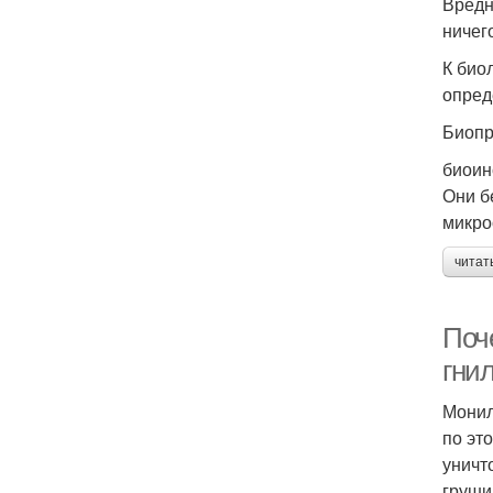
Вредн
ничег
К био
опред
Биопр
биоин
Они б
микро
читат
Поче
гни
Монил
по эт
уничт
груши