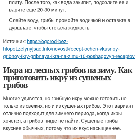
плиту. После того, как вода закипит, подсолите ее и
варите еще 20-30 минут.
Слейте воду, грибы промойте водичкой и оставьте в
дуршлаге, чтобы стекала жидкость.
Источник:
https://ogorod-bez-
hlopot.zelynyjsad.info/novosti/recept-ochen-vkusnoy-
gribnoy-ikry-gribnaya-ikra-na-zimu-10-poshagovyh-receptov
Икра из лесных грибов на зиму. Как
приготовить икру из сушеных
грибов
Многие удивятся, но грибную икру можно готовить не
только из свежих, но и из сушеных грибов. Этот вариант
отлично подходит для зимнего периода, когда икры
хочется, а грибов нигде не найти. Сушеные грибы
вкуснее обычных, потому что их вкус насыщеннее.