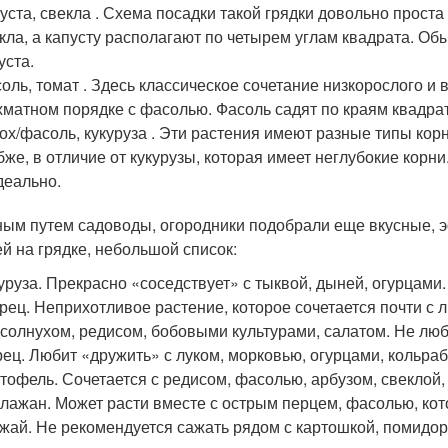
уста, свекла . Схема посадки такой грядки довольно проста
кла, а капусту располагают по четырем углам квадрата. О
уста.
оль, томат . Здесь классическое сочетание низкорослого и 
матном порядке с фасолью. Фасоль садят по краям квадрат
ох/фасоль, кукуруза . Эти растения имеют разные типы кор
бже, в отличие от кукурузы, которая имеет неглубокие корн
деально.
ым путем садоводы, огородники подобрали еще вкусные, 
й на грядке, небольшой список:
уруза. Прекрасно «соседствует» с тыквой, дыней, огурцами.
рец. Неприхотливое растение, которое сочетается почти с
солнухом, редисом, бобовыми культурами, салатом. Не люби
ец. Любит «дружить» с луком, морковью, огурцами, кольраб
тофель. Сочетается с редисом, фасолью, арбузом, свеклой, 
лажан. Может расти вместе с острым перцем, фасолью, кото
жай. Не рекомендуется сажать рядом с картошкой, помидор