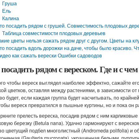
Груша
Ель
Калина
то посадить рядом с грушей. Совместимость плодовых дере
Таблица совместимости плодовых деревьев
акие цветы нельзя сажать рядом друг с другом. Цветы на к
то посадить вдоль дорожки на даче, чтобы было красиво. Ч
идео как сажать верески Ошибки садоводов
 посадить рядом с вереском. Где и с чем
ого чтобы вереск выглядел наиболее эффектно, сажайте ег
кой цветков, оставляя между растениями, в зависимости от 
во будет, если каждая группа будет насчитывать, по крайне
чтобы вереск превратился в пышные куртины, но и пока он р
ркните прелесть вереска, посадив рядом с ним карликовые х
ковую березку (Betula nana). Удачно гармонируют с вереско
во цветущий подбел многолистный (Andromeda polifolia) и 
конечная (Gaulteria mucronata), украшенная белыми, пурпу