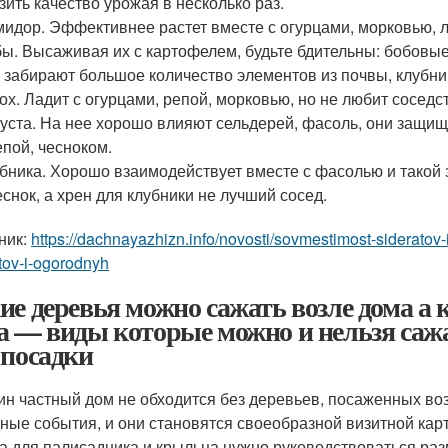
зить качество урожая в несколько раз.
идор. Эффективнее растет вместе с огурцами, морковью, л
ы. Высаживая их с картофелем, будьте бдительны: бобовые
 забирают большое количество элементов из почвы, клубни
ох. Ладит с огурцами, репой, морковью, но не любит сосед
уста. На нее хорошо влияют сельдерей, фасоль, они защищ
епой, чесноком.
бника. Хорошо взаимодействует вместе с фасолью и такой 
еснок, а хрен для клубники не лучший сосед.
ник:
https://dachnayazhizn.info/novosti/sovmestimost-sideratov-
tov-i-ogorodnyh
ие деревья можно сажать возле дома а к
а — виды которые можно и нельзя сажа
 посадки
ин частный дом не обходится без деревьев, посаженных во
ные события, и они становятся своеобразной визитной карт
а для палисадника и крыльца нужно руководствоваться ра