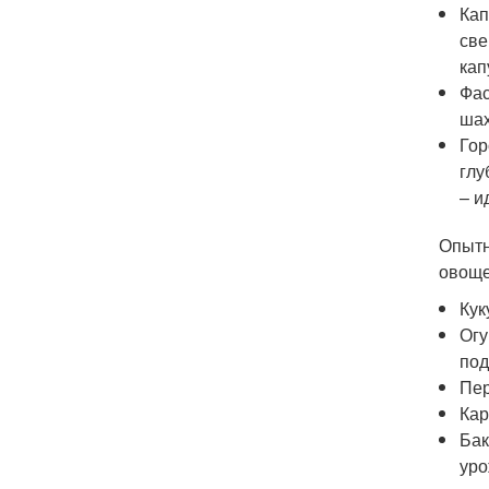
Кап
све
кап
Фас
шах
Гор
глу
– и
Опытн
овоще
Кук
Огу
под
Пер
Кар
Бак
уро