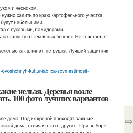
уком и чесноком.
 нужно садить по краю картофельного участка,
 будут небольшими.
ства с луковыми, помидорами.
ают капусту от земляных блошек. Не сочетается
зеленью как шпинат, петрушка. Лучший защитник
i-ovoshchnyh-kultur-tablica-sovmestimosti-
акие нельзя. Деревья возле
ть. 100 фото лучших вариантов
⇨
зле дома. Под их кроной проходят важные
очкой дома, отличая его от других. При выборе
змерами строения, его расположением по