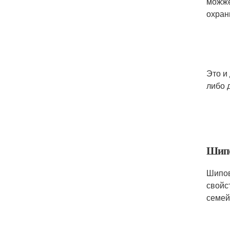
можже
охран
Это и
либо д
Шип
Шипов
свойс
семей