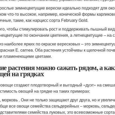
рослые зимнецветущие верески идеально подходят для око
ком что-то высокое, например, конической формы карликов
чные, такие, как нарцисс сорта February Gold.
ого, чтобы стимулировать рост и поддерживать пышный вид 
нецветущие по окончании цветения, а летнецветущие – на 
из наиболее ярких по окраске вересковых – это зимнецветущ
красная E. carnea. Оба растения устойчивы к щелочной поч
и пламенеющими цветами.
ие растения можно сажать рядом, а как
щей на грядках
 овощи создают плодотворный и выгодный «дуэт» на смеша
стимость овощей на грядке на таких примерах:
, морковь . Они не только защищают друг друга, но и увелич
бще все овощи семейства сельдерейных – морковь, сельдер
дставителями семейства луковых, это всевозможные сорта л