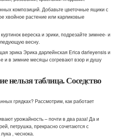
нных композиций. Добавьте цветочные ящики с
ое хвойное растение или карликовые
куртинок вереска и эрики, подрезайте зимнее- и
следующую весну.
ая эрика Эрика дарлейнская Erica darleyensis и
ве и в зимние месяцы согревают взор и душу
ие нельзя таблица. Соседство
нных грядках? Рассмотрим, как работает
ивают урожайность – почти в два раза! Да и
ей, петрушка, прекрасно сочетаются с
ука , чеснока.