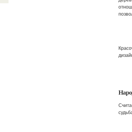
отнош
позво
Красо
дизай
Наро
Счита
судьб