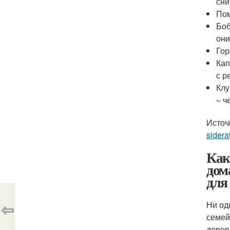
сни
Пом
Боб
они
Гор
Кап
с р
Клу
– ч
Источ
sidera
Как
дом
для
⇦
Ни од
семей
дерев