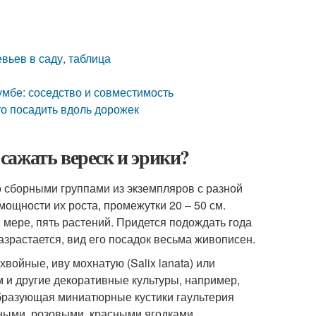
вьев в саду, таблица
лумбе: соседство и совместимость
то посадить вдоль дорожек
 сажать вереск и эрики?
о сборными группами из экземпляров с разной
мощности их роста, промежутки 20 – 50 см.
й мере, пять растений. Придется подождать года
азрастается, вид его посадок весьма живописен.
войные, иву мохнатую (Salix lanata) или
м и другие декоративные культуры, например,
образующая миниатюрные кустики гаультерия
рными, розовыми, красными ягодками.