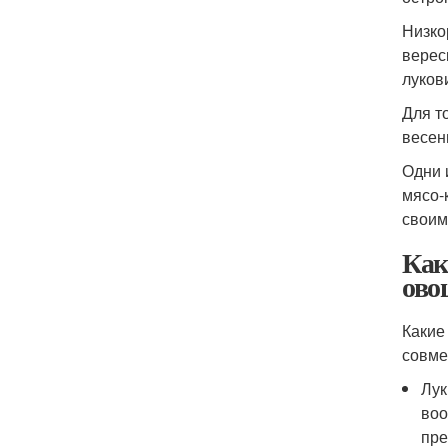
Низко
верес
лукови
Для т
весен
Одни 
мясо-
своим
Как
ово
Какие
совме
Лук
воо
пре