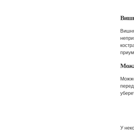
Виш
Вишня
непри
костр
приум
Можж
Можже
перед
убере
У нек