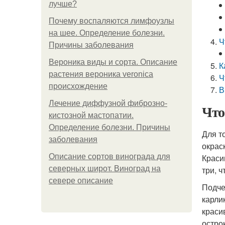
лучше?
Почему воспаляются лимфоузлы
на шее. Определение болезни.
Ч
Причины заболевания
Вероника виды и сорта. Описание
К
растения вероника veronica
Ч
происхождение
В
Лечение диффузной фиброзно-
Что
кистозной мастопатии.
Определение болезни. Причины
Для т
заболевания
окрас
Описание сортов винограда для
Краси
северных широт. Виноград на
три, 
севере описание
Подче
карли
краси
остро