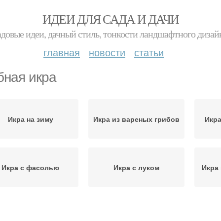
ИДЕИ ДЛЯ САДА И ДАЧИ
адовые идеи, дачный стиль, тонкости ландшафтного дизай
главная
новости
статьи
бная икра
Икра на зиму
Икра из вареных грибов
Икра
Икра с фасолью
Икра с луком
Икра
Икра с морковью
Икра из пеньковых опят
Ик