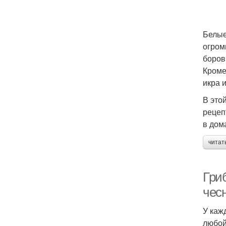
Белые
огром
боров
Кроме
икра 
В это
рецеп
в дом
читат
Гриб
чес
У каж
любой