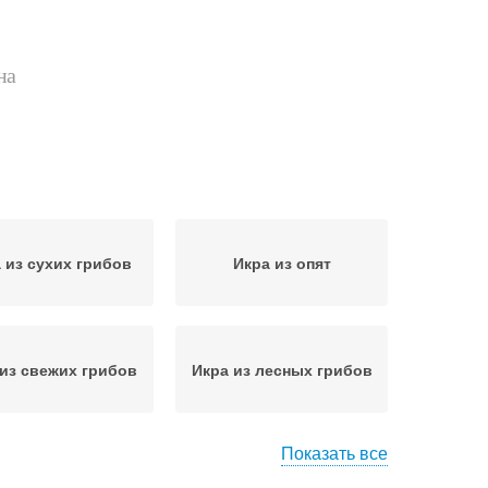
на
 из сухих грибов
Икра из опят
 из свежих грибов
Икра из лесных грибов
Показать все
ры с чесноком
Икры из опят