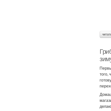
Ик
читат
Гриб
зим
Первы
того,
готов
перех
Домаш
магаз
делаю