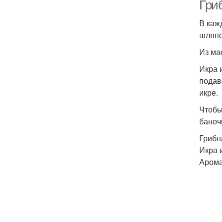
Гриб
В каж
шляпо
Из ма
Икра 
подав
икре.
Чтобы
баноч
Грибн
Икра 
Арома
Ик