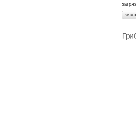
загря
читат
Гриб