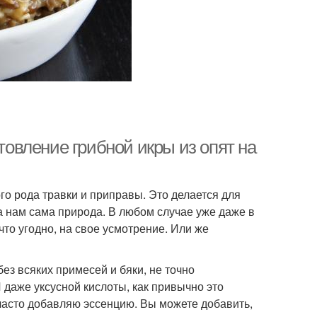
роматная икра
Икра с грибами
а из коровников
Икра из лисичек
отовление грибной икры из опят на
ра из соленых
Овощная икра
груздей
ого рода травки и приправы. Это делается для
а нам сама природа. В любом случае уже даже в
что угодно, на свое усмотрение. Или же
Икра с перцем
ез всяких примесей и бяки, не точно
И даже уксусной кислоты, как привычно это
 часто добавляю эссенцию. Вы можете добавить,