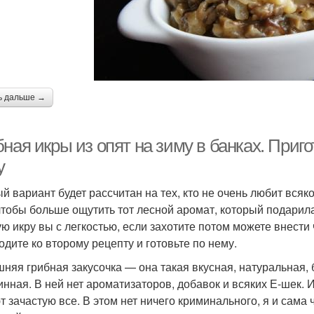
ра из подосиновиков
Икра от лазерсона
А
Икры из вареных
Икра с овощами
Икр
грибов
ь дальше →
ная икры из опят на зиму в банках. Приг
Ик
Грибная солянка
Икра из соленых грибов
у
й вариант будет рассчитан на тех, кто не очень любит всяк
 чтобы больше ощутить тот лесной аромат, который подарил
ую икру вы с легкостью, если захотите потом можете внести 
Икра с чесноком
Грибная закуска
одите ко второму рецепту и готовьте по нему.
няя грибная закусочка — она такая вкусная, натуральная, б
инная. В ней нет ароматизаторов, добавок и всяких Е-шек. 
т зачастую все. В этом нет ничего криминального, я и сама