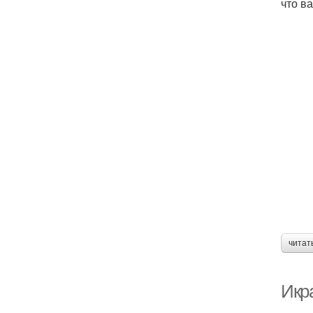
что в
читат
Икр