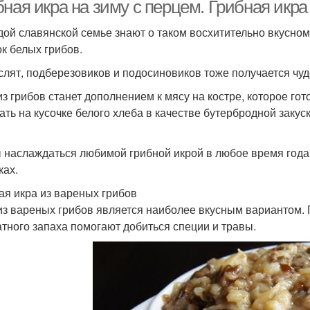
ная икра на зиму с перцем. Грибная икра
дой славянской семье знают о таком восхитительно вкусном 
к белых грибов.
Икра с опятами
Икры с морковью
Икр
слят, подберезовиков и подосиновиков тоже получается чуд
из грибов станет дополнением к мясу на костре, которое го
ать на кусочке белого хлеба в качестве бутербродной закус
Икра с болгарским
Икра с рисом
Икра
перцем
 наслаждаться любимой грибной икрой в любое время года,
ках.
ая икра из вареных грибов
Икра с майонезом
Икры на зиму
Икры
из вареных грибов является наиболее вкусным вариантом.
тного запаха помогают добиться специи и травы.
ра из шампиньонов
Вкусная икра
Икра