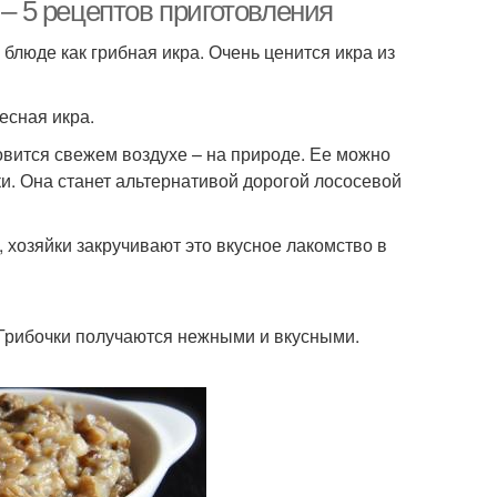
 – 5 рецептов приготовления
блюде как грибная икра. Очень ценится икра из
а с помидорами
Икра из белых
есная икра.
товится свежем воздухе – на природе. Ее можно
ки. Она станет альтернативой дорогой лососевой
 через мясорубку
Икры из грибов
 хозяйки закручивают это вкусное лакомство в
 из вареных опят
Икра из грибов
 Грибочки получаются нежными и вкусными.
 из вареных опят
Икра из ножек