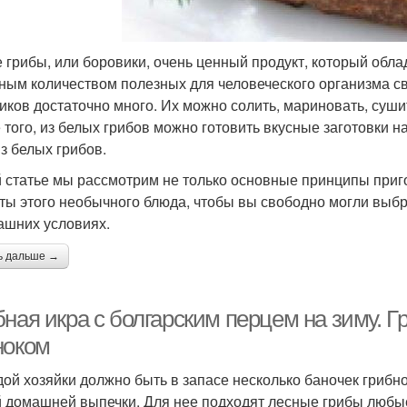
 грибы, или боровики, очень ценный продукт, который обла
ным количеством полезных для человеческого организма св
иков достаточно много. Их можно солить, мариновать, сушит
 того, из белых грибов можно готовить вкусные заготовки н
из белых грибов.
й статье мы рассмотрим не только основные принципы приг
ты этого необычного блюда, чтобы вы свободно могли выб
ашних условиях.
ь дальше →
ная икра с болгарским перцем на зиму. Г
ноком
дой хозяйки должно быть в запасе несколько баночек грибной
 домашней выпечки. Для нее подходят лесные грибы любые