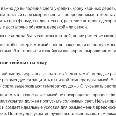
 важно до выпадения снега укрепить крону хвойных деревье
ом толстый слой мокрого снега – непреодолимая тяжесть. Д
ить свою форму, следовательно, растение потеряет декорат
ые достаточно обвязать веревкой или сеткой.
ка не должна быть слишком плотной, иначе растение может
ого чтобы ветер и мокрый снег не наклонил и не погнул моло
жками. Это относится к хвойным культурам, выращиваемым
тие хвойных на зиму
хвойные культуры нельзя назвать "неженками", молодые рас
е рекомендуется защитить от низкой температуры зимой. Ес
и сорта выдерживают температуру до –5°С, укрывать расте
вая то, что в хвое даже зимой не прекращается процесс ф
иал укрытия должен пропускать солнечный свет. Нельзя при
х и создает идеальные условия для размножения вредоносны
ние. Поэтому для укрытия лучше всего использовать мешко