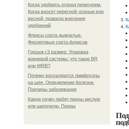
Когда удобрять огород перегноем.
Когда вносят перегной: осенью или
весной, правила внесения
К
удобрений
К
Флоксы сорта дымчатые.
Фиолетовые сорта флоксов
Горшок с3 размер. Упаковка
корневой системы: что такое BR
или WRB?
Почему воспаляются лимфоузлы
на шее. Определение болезни.
Причины заболевания
Какую почву любят пионы кислую
или щелочную. Пионы
Под
под