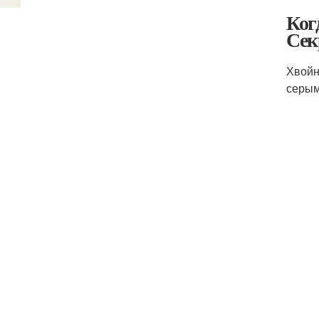
Ког
Сек
Хвойн
серым