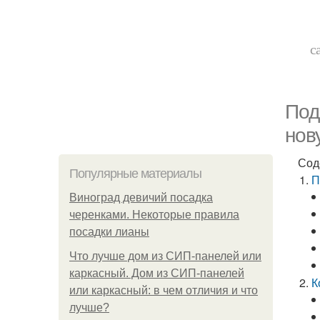
с
Под
нов
Сод
Популярные материалы
П
Виноград девичий посадка
черенками. Некоторые правила
посадки лианы
Что лучше дом из СИП-панелей или
каркасный. Дом из СИП-панелей
К
или каркасный: в чем отличия и что
лучше?