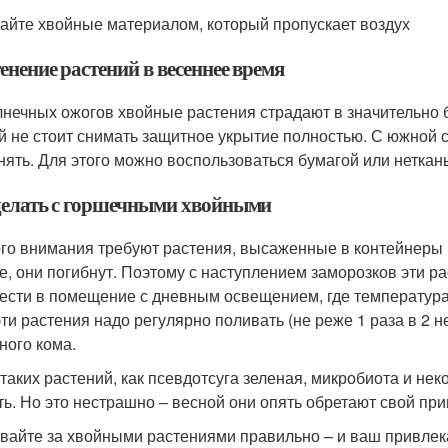
айте хвойные материалом, который пропускает воздух
нение растений в весеннее время
лнечных ожогов хвойные растения страдают в значительно 
й не стоит снимать защитное укрытие полностью. С южной 
нять. Для этого можно воспользоваться бумагой или нетка
делать с горшечными хвойными
го внимания требуют растения, высаженные в контейнеры и
е, они погибнут. Поэтому с наступлением заморозков эти р
ести в помещение с дневным освещением, где температура
эти растения надо регулярно поливать (не реже 1 раза в 2 
ного кома.
 таких растений, как псевдотсуга зеленая, микробиота и н
ть. Но это нестрашно – весной они опять обретают свой пр
вайте за хвойными растениями правильно – и ваш привлек