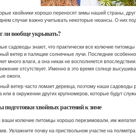
орые хвойники хорошо переносят зимы нашей страны, други
днем случае важно учитывать некоторые нюансы. О них по
т ли вообще укрывать?
ые садоводы знают, что практически все колючие питомцы т
ный ветер и палящие солнечные лучи. Последние особенно 
яет много влаги, а она никак не восполняется впоследствии
вижение отсутствует. Именно в это время солнце высушивае
ые ожоги.
ный ветер часто ломает деревца, поэтому наши садоводы 
а или в окружении других крупномеров, которые будут служ
ы подготовки хвойных растений к зиме
 ваши колючие питомцы хорошо перезимовали, им желател
ив. Увлажните почву на приствольном участке на полметра в