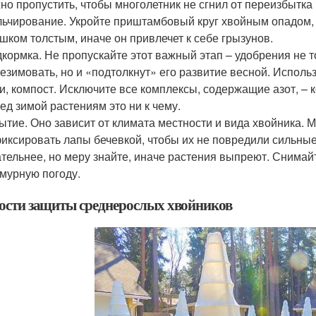
но пропустить, чтобы многолетник не сгнил от переизбытка
ьчирование. Укройте приштамбовый круг хвойным опадом, 
шком толстым, иначе он привлечет к себе грызунов.
кормка. Не пропускайте этот важный этап – удобрения не 
езимовать, но и «подтолкнут» его развитие весной. Исполь
и, компост. Исключите все комплексы, содержащие азот, – к
ед зимой растениям это ни к чему.
ытие. Оно зависит от климата местности и вида хвойника.
иксировать лапы бечевкой, чтобы их не повредили сильные
тельнее, но меру знайте, иначе растения выпреют. Снимай
мурную погоду.
ости защиты среднерослых хвойников