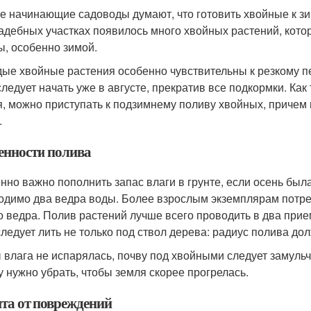
е начинающие садоводы думают, что готовить хвойные к зи
адебных участках появилось много хвойных растений, кото
ы, особенно зимой.
ые хвойные растения особенно чувствительны к резкому пе
следует начать уже в августе, прекратив все подкормки. Ка
я, можно приступать к подзимнему поливу хвойных, причем 
.
енности полива
нно важно пополнить запас влаги в грунте, если осень была 
одимо два ведра воды. Более взрослым экземплярам потре
о ведра. Полив растений лучше всего проводить в два прие
следует лить не только под ствол дерева: радиус полива до
 влага не испарялась, почву под хвойными следует замуль
у нужно убрать, чтобы земля скорее прогрелась.
та от повреждений