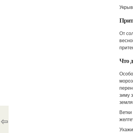
Укрыв
Прите
От со
весно
прите
Что 
Особо
мороз
перен
зиму 
земля
Ветки
⇦
желте
Ухажи