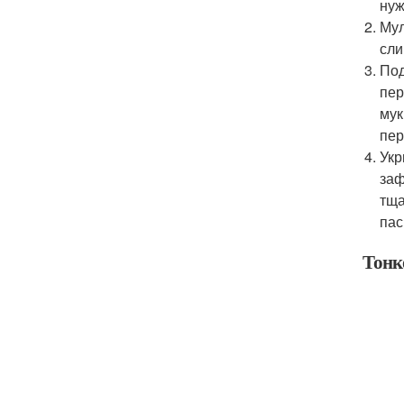
нуж
Мул
сли
Под
пер
мук
пер
Укр
заф
тща
пас
Тонк