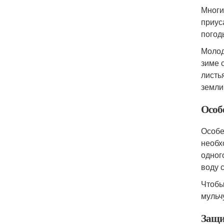
Многи
приус
погод
Молод
зиме 
листь
земли
Особ
Особе
необх
одног
воду 
Чтобы
мульч
Защи