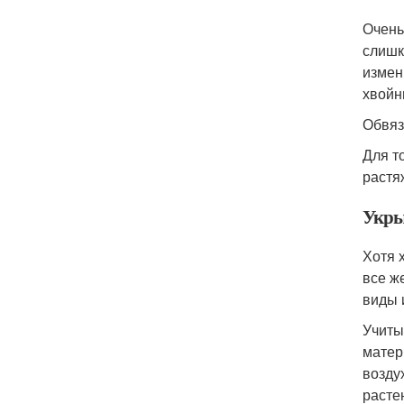
Очень
слишк
измен
хвойн
Обвяз
Для т
растя
Укры
Хотя 
все ж
виды 
Учиты
матер
возду
расте