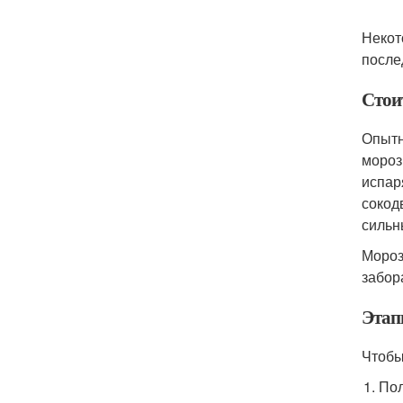
Некот
после
Стои
Опытн
мороз
испар
сокод
сильн
Мороз
забор
Этап
Чтобы
Пол