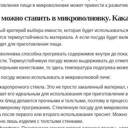
товления пищи в микроволновке может привести к развитию
 можно ставить в микроволновку. Кака
ый критерий выбора емкости, которая будет использоваться
тся термоустойчивость материала. А если посуда будет вкл
дет для приготовления пищи.
волновка способна прогревать содержимое внутри до показ
сти. Термоустойчивую посуду можно выдерживать до отметки
порными качествами, то здесь температура подогрева может
 посуду можно использовать в микроволновой печи:
жаропрочного стекла. Это не просто закаленный материал,
ает его идеальным для использования при приготовлении в
их блюд делаются прочными и толстыми, поэтому в процесс
змерному прогреванию. Стеклянную посуду для микроволно
 после первого или второго использования треснет. Можно
 но лишь изделия с толстыми стенками.
фарфора. Практически каждая вторая единица посуды, сде