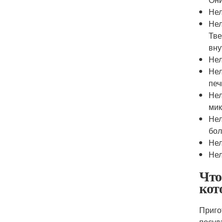
Нел
Нел
Тве
вну
Нел
Нел
печ
Нел
мик
Нел
бол
Нел
Нел
Что
кот
Приго
посуд