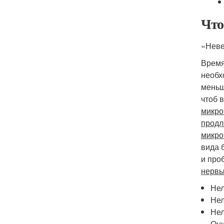
Что
«Неве
Время
необх
меньш
чтоб 
микро
продл
микро
вида 
и про
нервы
Нел
Нел
Нел
Они