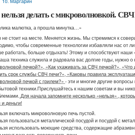
10. Маргарин
 нельзя делать с микроволновкой. СВЧ
лика малютка, а прошла минутка…»
 не стоит на месте. Меняется жизнь. Мы стремимся к совер
одимо, чтобы современные технологии избавляли нас от ли
е работать, больше отдыхать! Этому и способствуют наши 
ваша техника служила и радовала вас долгие годы, нужно о 
волновой печкой?», «Как ухаживать за СВЧ печкой?», «Что 
ить срок службы СВЧ печи?», «Каковы правила эксплуатаци
волновой печкой с грилем?»
- эти и многие другие вопросы
бытовой техники.Прислушайтесь к нашим советам и вы нико
блемами.
Для начала запомните несколько «нельзя» , котор
 и деньги!
ьзя включать микроволновую печь пустой.
ьзя пользоваться металлической посудой и посудой с мета
ьзя использовать моющие средства, содержащие абразивн
 могут разъесть поверхность печи.