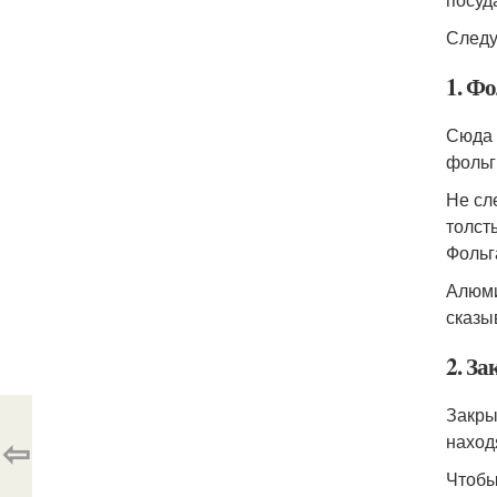
Следу
1. Ф
Сюда 
фольг
Не сл
толст
Фольг
Алюми
сказы
2. З
Закры
⇦
наход
Чтобы