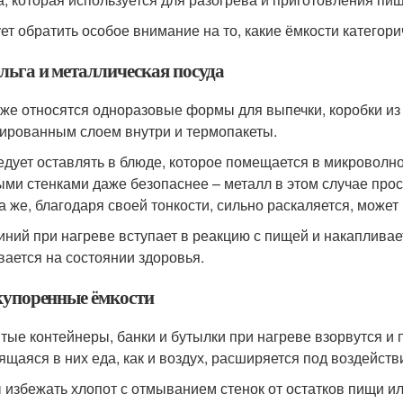
ет обратить особое внимание на то, какие ёмкости категор
ольга и металлическая посуда
же относятся одноразовые формы для выпечки, коробки из 
ированным слоем внутри и термопакеты.
едует оставлять в блюде, которое помещается в микроволно
ыми стенками даже безопаснее – металл в этом случае прост
а же, благодаря своей тонкости, сильно раскаляется, может
ний при нагреве вступает в реакцию с пищей и накапливаетс
вается на состоянии здоровья.
акупоренные ёмкости
тые контейнеры, банки и бутылки при нагреве взорвутся и п
ящаяся в них еда, как и воздух, расширяется под воздейств
 избежать хлопот с отмыванием стенок от остатков пищи ил