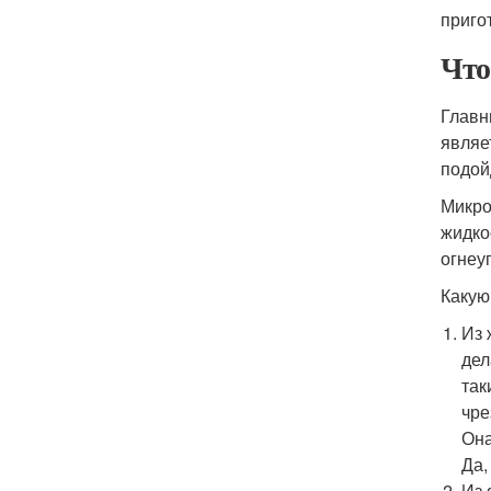
приго
Что
Главн
являе
подой
Микро
жидко
огнеу
Какую
Из 
дел
так
чре
Она
Да,
Из 