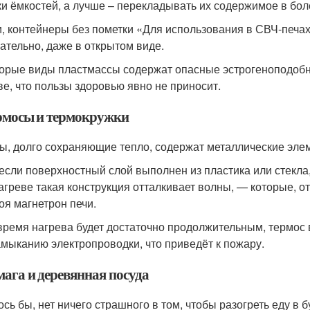
и ёмкостей, а лучше – перекладывать их содержимое в бо
и, контейнеры без пометки «Для использования в СВЧ-печа
ательно, даже в открытом виде.
орые виды пластмассы содержат опасные эстрогеноподоб
ве, что пользы здоровью явно не приносит.
ермосы и термокружки
ы, долго сохраняющие тепло, содержат металлические эле
если поверхностный слой выполнен из пластика или стекла,
агреве такая конструкция отталкивает волны, — которые, о
роя магнетрон печи.
время нагрева будет достаточно продолжительным, термос 
амыканию электропроводки, что приведёт к пожару.
мага и деревянная посуда
ось бы, нет ничего страшного в том, чтобы разогреть еду в 