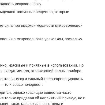
годность микроволновку.
выделяют токсичные вещества, которые
ается, а при высокой мощности микроволновой
ования в микроволновке упаковкам, поскольку
енно, красивые и приятные в использовании. Но
та» входит металл, отражающий волны прибора.
фонтан из искр и сильный треск спровоцировать
 — или вовсе почернеет.
горится, однако красящие вещества часто
не только придавая ей неприятный привкус, но и
ание таких тарелок для разогрева и