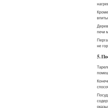
нагре
Кроме
впиты
Дерев
печи 
Перга
не го
5. По
Тарел
помещ
Конеч
спосо
Посуд
содер
оказы