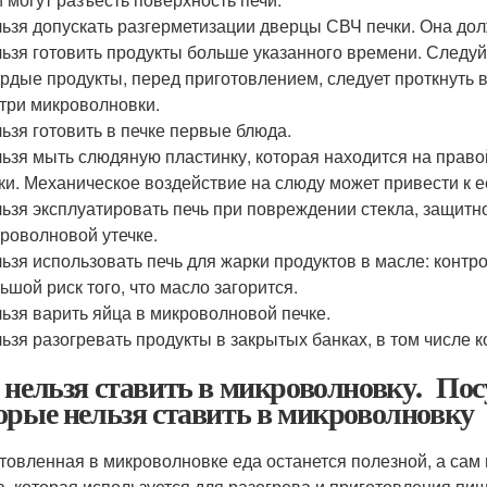
ьзя допускать разгерметизации дверцы СВЧ печки. Она дол
ьзя готовить продукты больше указанного времени. Следуй
рдые продукты, перед приготовлением, следует проткнуть в
три микроволновки.
ьзя готовить в печке первые блюда.
ьзя мыть слюдяную пластинку, которая находится на прав
ки. Механическое воздействие на слюду может привести к 
ьзя эксплуатировать печь при повреждении стекла, защитног
роволновой утечке.
ьзя использовать печь для жарки продуктов в масле: контр
ьшой риск того, что масло загорится.
ьзя варить яйца в микроволновой печке.
ьзя разогревать продукты в закрытых банках, в том числе к
 нельзя ставить в микроволновку. Пос
орые нельзя ставить в микроволновку
товленная в микроволновке еда останется полезной, а сам 
а, которая используется для разогрева и приготовления пищи