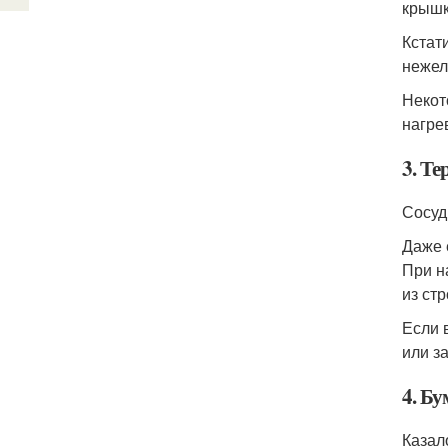
крышк
Кстат
нежел
Некот
нагре
3. Т
Сосуд
Даже 
При н
из ст
Если 
или з
4. Бу
Казал