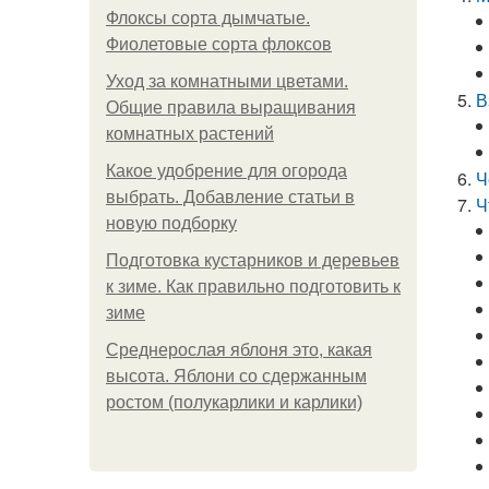
Флоксы сорта дымчатые.
Фиолетовые сорта флоксов
Уход за комнатными цветами.
В
Общие правила выращивания
комнатных растений
Какое удобрение для огорода
Ч
выбрать. Добавление статьи в
Ч
новую подборку
Подготовка кустарников и деревьев
к зиме. Как правильно подготовить к
зиме
Среднерослая яблоня это, какая
высота. Яблони со сдержанным
ростом (полукарлики и карлики)