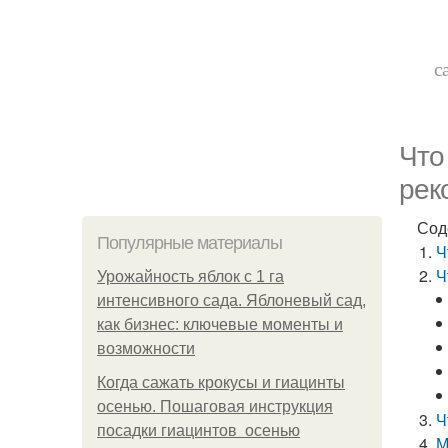
с
Что
рек
Сод
Популярные материалы
Ч
Ч
Урожайность яблок с 1 га
интенсивного сада. Яблоневый сад,
как бизнес: ключевые моменты и
возможности
Когда сажать крокусы и гиацинты
осенью. Пошаговая инструкция
Ч
посадки гиацинтов осенью
М