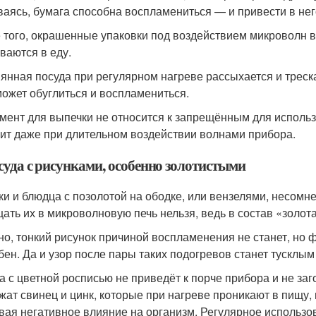
ваясь, бумага способна воспламениться — и привести в не
 того, окрашенные упаковки под воздействием микроволн 
ваются в еду.
янная посуда при регулярном нагреве рассыхается и треск
может обуглиться и воспламениться.
мент для выпечки не относится к запрещённым для использ
рит даже при длительном воздействии волнами прибора.
суда с рисунками, особенно золотистыми
ки и блюдца с позолотой на ободке, или вензелями, несомн
ать их в микроволновую печь нельзя, ведь в состав «золо
но, тонкий рисунок причиной воспламенения не станет, но 
бен. Да и узор после пары таких подогревов станет тусклым
а с цветной росписью не приведёт к порче прибора и не за
жат свинец и цинк, которые при нагреве проникают в пищу, 
вая негативное влияние на организм. Регулярное использов