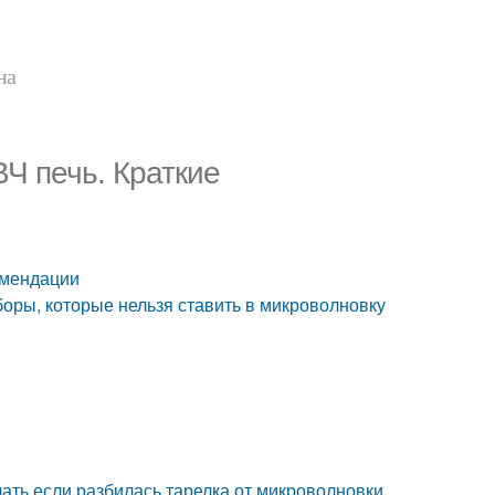
на
ВЧ печь. Краткие
омендации
боры, которые нельзя ставить в микроволновку
лать если разбилась тарелка от микроволновки