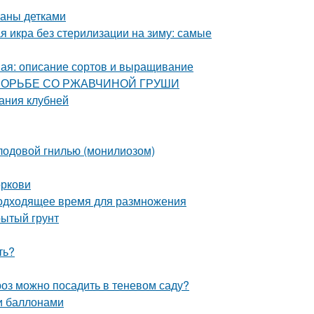
паны детками
я икра без стерилизации на зиму: самые
ная: описание сортов и выращивание
ПО БОРЬБЕ СО РЖАВЧИНОЙ ГРУШИ
ания клубней
плодовой гнилью (монилиозом)
оркови
Подходящее время для размножения
рытый грунт
ть?
роз можно посадить в теневом саду?
и баллонами