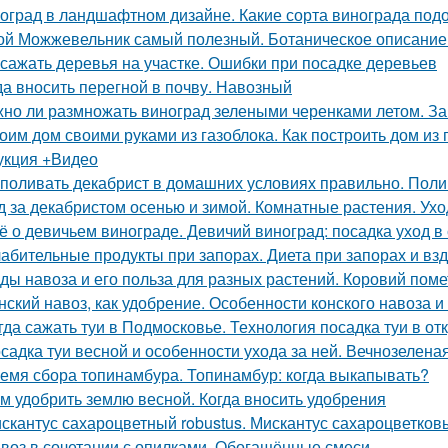
оград в ландшафтном дизайне. Какие сорта винограда подо
ой Можжевельник самый полезный. Ботаническое описание
 сажать деревья на участке. Ошибки при посадке деревьев
да вносить перегной в почву. Навозный
но ли размножать виноград зелеными черенками летом. За
оим дом своими руками из газоблока. Как построить дом из
укция +Видео
 поливать декабрист в домашних условиях правильно. Поли
д за декабристом осенью и зимой. Комнатные растения. Ухо
ё о девичьем винограде. Девичий виноград: посадка уход в 
абительные продукты при запорах. Диета при запорах и вз
ды навоза и его польза для разных растений. Коровий поме
нский навоз, как удобрение. Особенности конского навоза 
гда сажать туи в Подмосковье. Технология посадка туи в от
садка туи весной и особенности ухода за ней. Вечнозелена
емя сбора топинамбура. Топинамбур: когда выкапывать?
м удобрить землю весной. Когда вносить удобрения
скантус сахароцветный robustus. Мискантус сахароцветковый
воз в сочетании с опилками. Обогащённые смеси