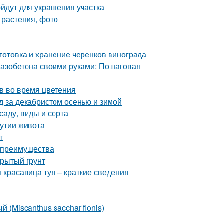
йдут для украшения участка
 растения, фото
готовка и хранение черенков винограда
 газобетона своими руками: Пошаговая
в во время цветения
д за декабристом осенью и зимой
саду, виды и сорта
дутии живота
т
и преимущества
крытый грунт
я красавица туя – краткие сведения
 (Miscanthus sacchariflonis)