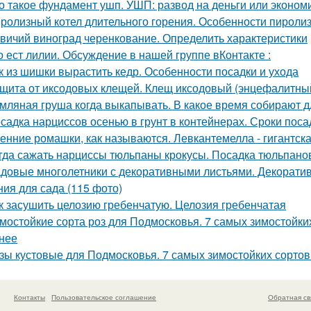
о такое фундамент ушп. УШП: развод на деньги или эконом
ролизный котел длительного горения. Особенности пироли
вичий виноград черенкование. Определить характеристики
о ест лилии. Обсуждение в нашей группе вКонтакте :
к из шишки вырастить кедр. Особенности посадки и ухода
щита от иксодовых клещей. Клещ иксодовый (энцефалитны
мляная груша когда выкапывать. В какое время собирают д
садка нарциссов осенью в грунт в контейнерах. Сроки пос
енние ромашки, как называются. Левкантемелла - гигантск
гда сажать нарциссы тюльпаны крокусы. Посадка тюльпанов
довые многолетники с декоративными листьями. Декорати
ния для сада (115 фото)
к засушить целозию гребенчатую. Целозия гребенчатая
мостойкие сорта роз для Подмосковья. 7 самых зимостойких
нее
зы кустовые для Подмосковья. 7 самых зимостойких сортов
Контакты
Пользовательское соглашение
Обратная св