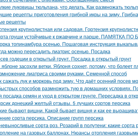
лкие луковицы тюльпана, что делать. Как размножать тюль
чшие рецепты приготовления грибной икры на зиму. Грибна
ые рецепты
ртензия крупнолистная или садовая. Гортензия крупнолист
рта груши устойчивые к ржавчине и парше. ПАМЯТКА 
орка топинамбура осенью. Пошаговая инструкция выкапыв
гда можно пересадить лиатрис осенью. Посадка
сев годеции в открытый грунт. Посадка в открытый грунт
 яблоне засохли ветки. Яблоня сохнет, потому, что болеет 
змножение лиатриса своими руками. Семенной способ
к сажать лук и морковь под зиму. Что даёт осенний посев м
быстрых способов размножить тую в домашних условиях. 
я посадка семян и уход в открытом грунте. Пересадка в отк
рсик донецкий желтый отзывы. 5 лучших сортов персика
кие бывают вишни. Какой бывает вишня и как ее выращива
нние сорта персика. Описание групп персика
невыносливые сорта роз. Розарий в полутени: какие сорта 
опление на газовых баллонах. Нюансы отопления газовым