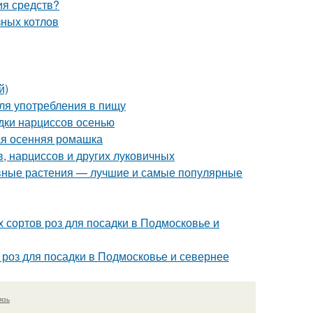
ия средств?
зных котлов
й)
ля употребления в пищу
адки нарциссов осенью
ая осенняя ромашка
, нарциссов и других луковичных
вные растения — лучшие и самые популярные
 сортов роз для посадки в Подмосковье и
 роз для посадки в Подмосковье и севернее
язь