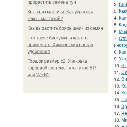
прорастить семена туи
2.
Вин
3.
Как
Кексы из мастики. Как украсить
4.
Как
кексы мастикой?
5.
Ког
Как вырастить боярышник из семян
6.
Мож
7.
Стр
Что такое биогумус и как его
инстр
применять. Химический состав
8.
Как
удобрения
9.
Ухо
Горшок размер с2. Упаковка
10.
Вс
корневой системы: что такое BR
11.
Сл
или WRB?
12.
Ви
13.
Ко
14.
Ко
15.
По
16.
Вр
17.
Че
18.
Ми
19.
На