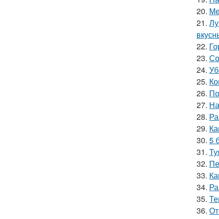
20.
Ме
21.
Лу
вкусн
22.
Го
23.
Со
24.
Уб
25.
Ко
26.
По
27.
На
28.
Ра
29.
Ка
30.
5 
31.
Ту
32.
Пе
33.
Ка
34.
Ра
35.
Те
36.
От