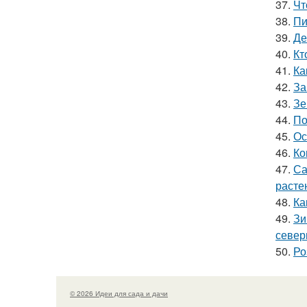
37.
Чт
38.
Пи
39.
Де
40.
Кт
41.
Ка
42.
За
43.
Зе
44.
По
45.
Ос
46.
Ко
47.
Са
расте
48.
Ка
49.
Зи
север
50.
Ро
© 2026 Идеи для сада и дачи