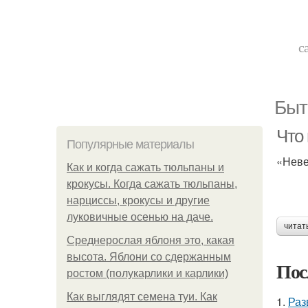
с
Быт
Что
Популярные материалы
«Неве
Как и когда сажать тюльпаны и
крокусы. Когда сажать тюльпаны,
нарциссы, крокусы и другие
луковичные осенью на даче.
читат
Среднерослая яблоня это, какая
высота. Яблони со сдержанным
Пос
ростом (полукарлики и карлики)
Как выглядят семена туи. Как
1.
Раз