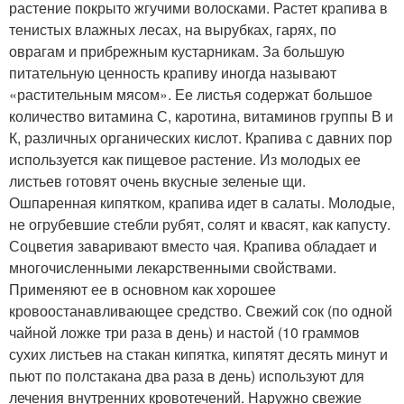
растение покрыто жгучими волосками. Растет крапива в
тенистых влажных лесах, на вырубках, гарях, по
оврагам и прибрежным кустарникам. За большую
питательную ценность крапиву иногда называют
«растительным мясом». Ее листья содержат большое
количество витамина С, каротина, витаминов группы В и
К, различных органических кислот. Крапива с давних пор
используется как пищевое растение. Из молодых ее
листьев готовят очень вкусные зеленые щи.
Ошпаренная кипятком, крапива идет в салаты. Молодые,
не огрубевшие стебли рубят, солят и квасят, как капусту.
Соцветия заваривают вместо чая. Крапива обладает и
многочисленными лекарственными свойствами.
Применяют ее в основном как хорошее
кровоостанавливающее средство. Свежий сок (по одной
чайной ложке три раза в день) и настой (10 граммов
сухих листьев на стакан кипятка, кипятят десять минут и
пьют по полстакана два раза в день) используют для
лечения внутренних кровотечений. Наружно свежие