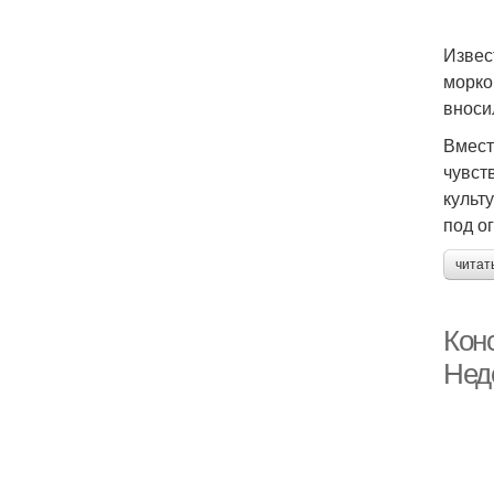
Извес
морко
вноси
Вмест
чувст
культ
под ог
читат
Конс
Нед