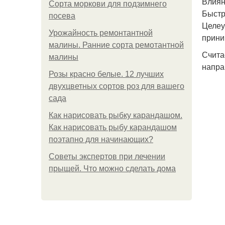
Влиян
Сорта моркови для подзимнего
Быстр
посева
Целеу
Урожайность ремонтантной
прини
малины. Ранние сорта ремотантной
Счита
малины
напра
Розы красно белые. 12 лучших
двухцветных сортов роз для вашего
сада
Как нарисовать рыбку карандашом.
Как нарисовать рыбу карандашом
поэтапно для начинающих?
Советы экспертов при лечении
прыщей. Что можно сделать дома