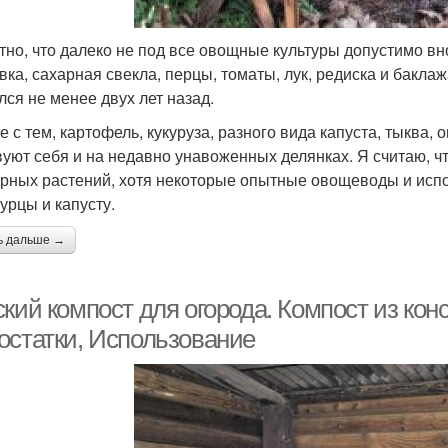
тно, что далеко не под все овощные культуры допустимо вно
вка, сахарная свекла, перцы, томаты, лук, редиска и бакла
лся не менее двух лет назад.
е с тем, картофель, кукуруза, разного вида капуста, тыква, 
вуют себя и на недавно унавоженных делянках. Я считаю, ч
урных растений, хотя некоторые опытные овощеводы и исп
урцы и капусту.
ь дальше →
кий компост для огорода. Компост из кон
остатки, Использование