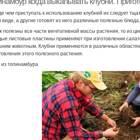
инамбур когда выкапывать клубни. Приго
е чем приступать к использованию клубней их следует тща
 виде, а другие готовят из него различные полезные блюда.
ак полезны все части вегетативной массы растения, то из ц
ые листовые пластины применяют при изготовлении салато
ним животным. Клубни применяются в различных областях
товления этого полезного растения.
 из топинамбура