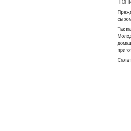
Топ
Прежд
сыром
Так к
Молод
домаш
приго
Салат