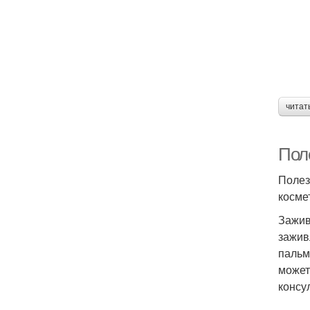
читат
Пол
Полез
косме
Зажив
зажив
пальм
может
консу