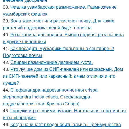
38.
Фиалка узамбарская размножение. Размножение
узамбарских фиалок
39.
Зола закисляет или раскисляет почву. Для каких
растений подкормка золой будет полезна
40.
Роза канина для подвоя. Выбор подвоя: роза канина
и другие шиповники
41.
Как посадить мускарики тюльпаны в сентябре. 2
Подготовка почвы
42.
Спиреи размножение делением куста.
43.
Что лучше дом из СИП-панелей или каркасный. Дом
из СИП-панелей или каркасный: в чем отличия и что
лучше?
44.
Стефанандра надрезаннолистная crispa
stephanandra incisa crispa. Стефанандра
надрезаннолистная Криспа (Crispa)
45.
Городки игра своими руками. Настольная спортивная
игра «Городки»
46.
Когда начинает плодоносить алыча. Преимущества