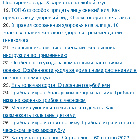
Планировка сада: 3 варианта на любой вкус
19.
ТОП-6 способов придать лицу свежий вид. Как
придать лицу здоровый вид. О чем говорит цвета лица
20.
8 правил сохранения здоровья влагалища. 10
золотых правил женского здоровья: рекомендации
гинеколога
21.
Боярышника листья с цветками. Боярышник :
инструкция по применению
22.
Особенности ухода за комнатными растениями
осенью. Особенности ухода за домашними растениями в
осеннее время года
23.
Ель колючая сорта. Описание голубой ели
24.
Грибная икра с болгарским перцем на зиму. Грибная
икра из вареных грибов с чесноком
25.
Мелкие луковицы тюльпана, что делать. Как
размножать тюльпаны детками
26.
Грибная икра из опят на зиму. Грибная икра из опят с
чесноком через мясорубку
27.
Катерина сорта слив. Сорта слив – 60 сортов 2022