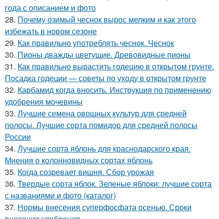
года с описанием и фото
28.
Почему озимый чеснок вырос мелким и как этого
избежать в новом сезоне
29.
Как правильно употреблять чеснок. Чеснок
30.
Пионы дважды цветущие. Древовидные пионы
31.
Как правильно вырастить годецию в открытом грунте.
Посадка годеции — советы по уходу в открытом грунте
32.
Карбамид когда вносить. Инструкция по применению
удобрения мочевины
33.
Лучшие семена овощных культур для средней
полосы. Лучшие сорта помидор для средней полосы
России
34.
Лучшие сорта яблонь для краснодарского края.
Мнения о колонновидных сортах яблонь
35.
Когда созревает вишня. Сбор урожая
36.
Твердые сорта яблок. Зеленые яблоки: лучшие сорта
с названиями и фото (каталог)
37.
Нормы внесения суперфосфата осенью. Сроки
внесения удобрения