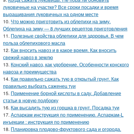
луковичные на участке? Все сроки посадки и время
выращивания луковичных на одном месте
10.
Что можно приготовить из облепихи на зиму.
Облепиха на зиму — 8 лучших рецептов приготовления
11.
Полезные свойства облепихи для здоровья. В чем
польза облепихового масла
12.
Как вносить навоз и в какое время. Как вносить
свежий навоз в землю
13.
Конский навоз, как удобрение. Особенности конского
навоза и преимущества
14.
Как правильно сажать тую в открытый грунт. Как
правильно выбрать саженец туи
15.
Применение борной кислоты в саду. Добавление
статьи в новую подборку
16.
Как высадить тую из горшка в грунт. Посадка туи
17.
Аспаркам инструкция по применению. Аспаркам-L
инъекции : инструкция по применению
18.
Планировка плодово-фруктового сада и огорода.