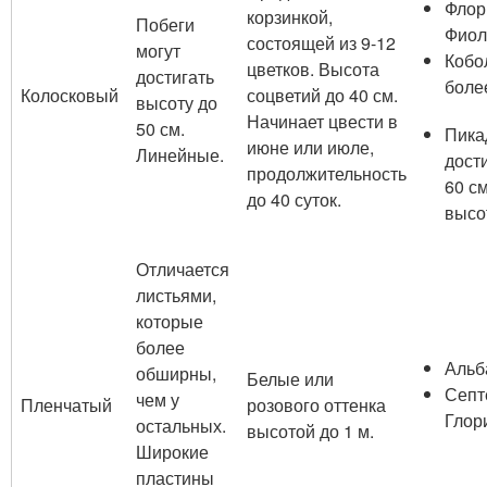
Флор
корзинкой,
Побеги
Фиол
состоящей из 9-12
могут
Кобо
цветков. Высота
достигать
более
Колосковый
соцветий до 40 см.
высоту до
Начинает цвести в
50 см.
Пика
июне или июле,
Линейные.
дост
продолжительность
60 см
до 40 суток.
высо
Отличается
листьями,
которые
более
Альб
обширны,
Белые или
Септ
чем у
Пленчатый
розового оттенка
Глор
остальных.
высотой до 1 м.
Широкие
пластины