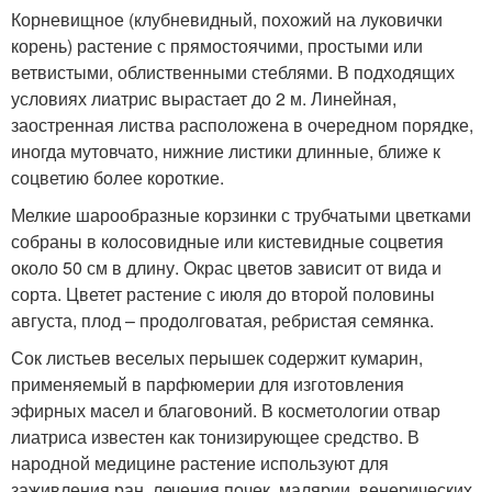
Корневищное (клубневидный, похожий на луковички
корень) растение с прямостоячими, простыми или
ветвистыми, облиственными стеблями. В подходящих
условиях лиатрис вырастает до 2 м. Линейная,
заостренная листва расположена в очередном порядке,
иногда мутовчато, нижние листики длинные, ближе к
соцветию более короткие.
Мелкие шарообразные корзинки с трубчатыми цветками
собраны в колосовидные или кистевидные соцветия
около 50 см в длину. Окрас цветов зависит от вида и
сорта. Цветет растение с июля до второй половины
августа, плод – продолговатая, ребристая семянка.
Сок листьев веселых перышек содержит кумарин,
применяемый в парфюмерии для изготовления
эфирных масел и благовоний. В косметологии отвар
лиатриса известен как тонизирующее средство. В
народной медицине растение используют для
заживления ран, лечения почек, малярии, венерических