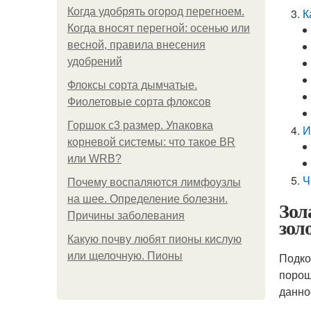
Когда удобрять огород перегноем.
К
Когда вносят перегной: осенью или
весной, правила внесения
удобрений
Флоксы сорта дымчатые.
Фиолетовые сорта флоксов
Горшок с3 размер. Упаковка
И
корневой системы: что такое BR
или WRB?
Ч
Почему воспаляются лимфоузлы
на шее. Определение болезни.
Зол
Причины заболевания
зол
Какую почву любят пионы кислую
или щелочную. Пионы
Подко
порош
данно