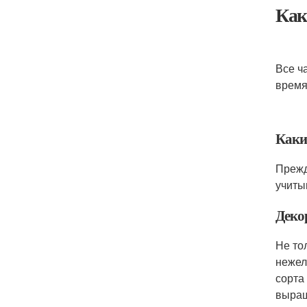
Как
Все ч
время
Каки
Прежд
учиты
Деко
Не то
нежел
сорта
выращ