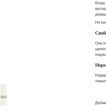
Когда
мусор,
домаш
Не ка
Свой
Она о
щелоч
подзо
Норм
Нормы
тяжел
⇦
Добав