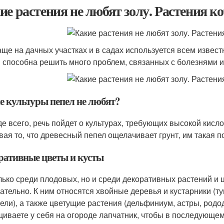
ие растения не любят золу. Растения к
аще на дачных участках и в садах используется всем известн
 способна решить много проблем, связанных с болезнями и
е культуры пепел не любят?
е всего, речь пойдет о культурах, требующих высокой кисло
вая то, что древесный пепел ощелачивает грунт, им такая п
ративные цветы и кусты
лько среди плодовых, но и среди декоративных растений и ц
ательно. К ним относятся хвойные деревья и кустарники (т
 ели), а также цветущие растения (дельфиниум, астры, родо
иваете у себя на огороде лапчатник, чтобы в последующем