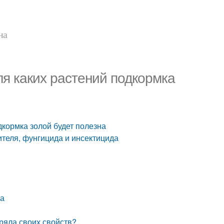
на
ля каких растений подкормка
дкормка золой будет полезна
ителя, фунгицида и инсектицида
ка
еряла своих свойств?