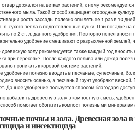
 отвар держался на ветках растений, к нему рекомендуется 
ственного мыла. Такой способ защищает огородные культуры
ктивации роста рассады полезно опылять ее 1 раз в 10 дне
ст. л. сухого пепла в подготовленные лунки. При посадке на
лять по 2 ст. л. данного удобрения. Повторно пепел вносят
арительно удобрение смешивают с разрыхленной землей, ч
 древесную золу рекомендуется также каждый год вносить
ики при перекопке. После каждого полива или дождя поле
овано проникать к коревой системе растений.
е удобрение полезно вводить в песчаные, супесчаные, бол
одимо вносить осенью, а песчаный грунт удобряют весной.
лет. Данное удобрение пользуется спросом благодаря доступ
но добавлять древесную золу в компостную смесь, удобрен
 способ помогает обогатить компост полезными минералами
очные почвы и зола. Древесная зола в 
гицида и инсектицида