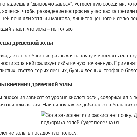
 попадаешь в "дымовую завесу", устроенную соседями, кот
 хочется, чтобы разведение костров на участках запретили п
ней печи или хотя бы мангала, лишится ценного и легко по
ждый знает, что зола – не только
ства древесной золы
бладает способностью разрыхлять почву и изменять ее стру
ности зола нейтрализует избыточную почвенную. Применять
листых, светло-серых лесных, бурых лесных, торфяно-боло
ы внесения древесной золы
 внесения зависят от уровня кислотности , содержания в по
ая она или легкая. Наи напочвах ее добавляют в больших к
ление золы в посадочную полосу.