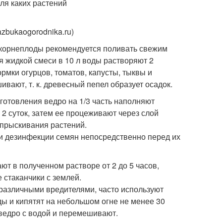
zbukaogorodnika.ru)
 корнеплоды рекомендуется поливать свежим
я жидкой смеси в 10 л воды растворяют 2
рмки огурцов, томатов, капусты, тыквы и
ают, т. к. древесный пепел образует осадок.
иготовления ведро на 1/3 часть наполняют
2 суток, затем ее процеживают через слой
опрыскивания растений.
 и дезинфекции семян непосредственно перед их
ют в полученном растворе от 2 до 5 часов,
стаканчики с землей.
 различными вредителями, часто используют
оды и кипятят на небольшом огне не менее 30
ведро с водой и перемешивают.