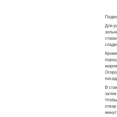
Подко
Для р
зольн
стака
сладк
Кроме
порош
марли
Огоро
посад
В ста
затем
Чтобы
отвар
минут