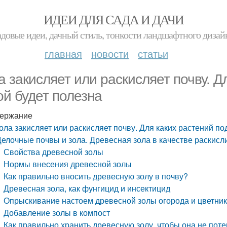
ИДЕИ ДЛЯ САДА И ДАЧИ
адовые идеи, дачный стиль, тонкости ландшафтного дизай
главная
новости
статьи
а закисляет или раскисляет почву. Д
ой будет полезна
ержание
ола закисляет или раскисляет почву. Для каких растений по
елочные почвы и зола. Древесная зола в качестве раскисл
Свойства древесной золы
Нормы внесения древесной золы
Как правильно вносить древесную золу в почву?
Древесная зола, как фунгицид и инсектицид
Опрыскивание настоем древесной золы огорода и цветни
Добавление золы в компост
Как правильно хранить древесную золу, чтобы она не пот