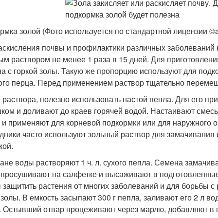
рмка золой (Фото используется по стандартной лицензии ©a
аскисления почвы и профилактики различных заболеваний
ым раствором не менее 1 раза в 15 дней. Для приготовлени
на с горкой золы. Такую же пропорцию используют для подко
ого перца. Перед применением раствор тщательно перемешив
 раствора, полезно использовать настой пепла. Для его пр
ком и доливают до краев горячей водой. Настаивают смесь 
 и применяют для корневой подкормки или для наружного 
дники часто используют зольный раствор для замачивания
кой.
кане воды растворяют 1 ч. л. сухого пепла. Семена замачива
 просушивают на салфетке и высаживают в подготовленные 
 защитить растения от многих заболеваний и для борьбы с
 золы. В емкость засыпают 300 г пепла, заливают его 2 л в
. Остывший отвар процеживают через марлю, добавляют в 