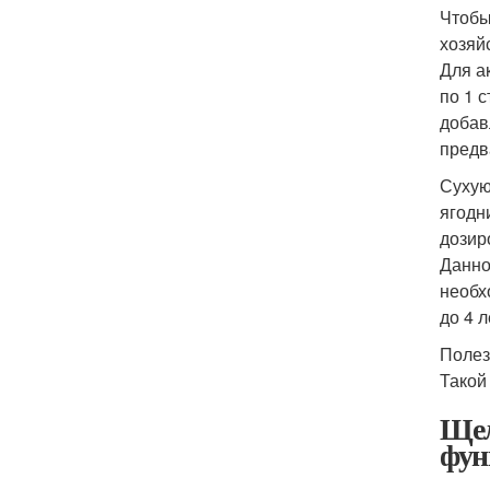
Чтобы
хозяй
Для а
по 1 
добав
предв
Сухую
ягодн
дозир
Данно
необх
до 4 
Полез
Такой
Щел
фун