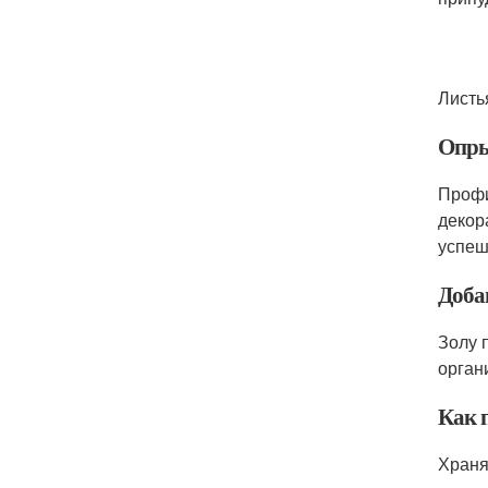
Листь
Опры
Профи
декор
успеш
Доба
Золу 
орган
Как 
Храня