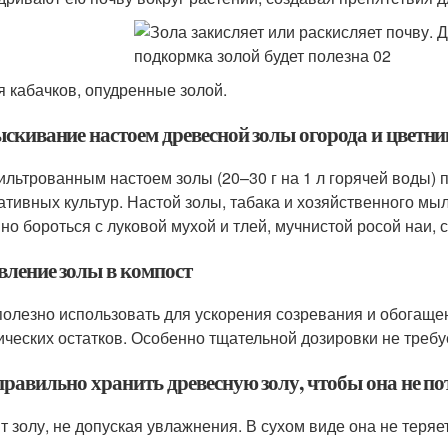
я кабачков, опудренные золой.
скивание настоем древесной золы огорода и цветни
льтрованным настоем золы (20–30 г на 1 л горячей воды)
ативных культур. Настой золы, табака и хозяйственного мы
но бороться с луковой мухой и тлей, мучнистой росой наи,
вление золы в компост
полезно использовать для ускорения созревания и обогаще
ических остатков. Особенно тщательной дозировки не требует
правильно хранить древесную золу, чтобы она не по
т золу, не допуская увлажнения. В сухом виде она не теряе