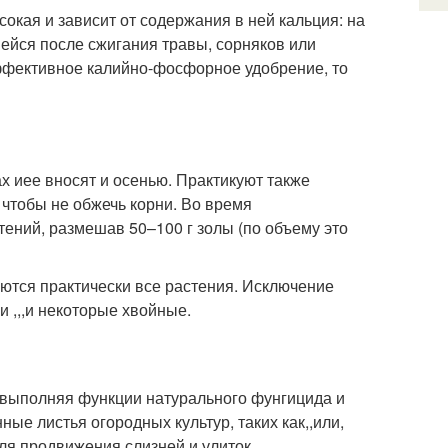
окая и зависит от содержания в ней кальция: на
вшейся после сжигания травы, сорняков или
эффективное калийно-фосфорное удобрение, то
ах иее вносят и осенью. Практикуют также
, чтобы не обжечь корни. Во время
ений, размешав 50–100 г золы (по объему это
ются практически все растения. Исключение
и ,,,и некоторые хвойные.
, выполняя функции натурального фунгицида и
ые листья огородных культур, таких как,,или,
ля продвижения слизней и улиток.