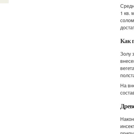
Средн
1 кв.
солом
достат
Как 
Золу 
внесе
вегет
полст
На вн
соста
Древ
Након
инсек
припу