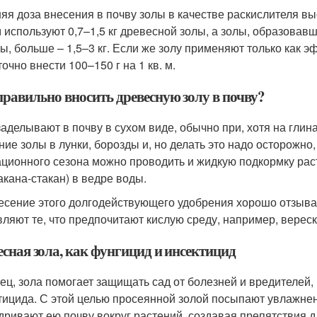
яя доза внесения в почву золы в качестве раскислителя выс
 м используют 0,7–1,5 кг древесной золы, а золы, образова
ы, больше – 1,5–3 кг. Если же золу применяют только как 
очно внести 100–150 г на 1 кв. м.
правильно вносить древесную золу в почву?
заделывают в почву в сухом виде, обычно при, хотя на глин
ние золы в лунки, борозды и, но делать это надо осторожно
ационного сезона можно проводить и жидкую подкормку раст
акана-стакан) в ведре воды.
есение этого долгодействующего удобрения хорошо отзыва
вляют те, что предпочитают кислую среду, например, вереск
есная зола, как фунгицид и инсектицид
ец, зола помогает защищать сад от болезней и вредителей
тицида. С этой целью просеянной золой посыпают увлажненн
дривают ею почву вокруг растений, создавая препятствия д