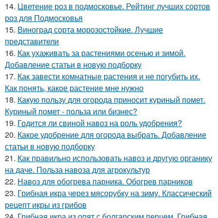
14.
Цветение роз в подмосковье. Рейтинг лучших сортов
роз для Подмосковья
15.
Виноград сорта морозостойкие. Лучшие
представители
16.
Как ухаживать за растениями осенью и зимой.
Добавление статьи в новую подборку
17.
Как завести комнатные растения и не погубить их.
Как понять, какое растение мне нужно
18.
Какую пользу для огорода приносит куриный помет.
Куриный помет - польза или бизнес?
19.
Годится ли свиной навоз на роль удобрения?
20.
Какое удобрение для огорода выбрать. Добавление
статьи в новую подборку
21.
Как правильно использовать навоз и другую органику
на даче. Польза навоза для агрокультур
22.
Навоз для обогрева парника. Обогрев парников
23.
Грибная икра через мясорубку на зиму. Классический
рецепт икры из грибов
24.
Грибная икра из опят с болгарским перцем. Грибная