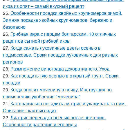
икра из опят – самый вкусный рецепт
25.
Особенности посадки хвойных крупномеров зимой.
Зимняя посадка хвойных крупномеров: бережно и
безопасно
26.
Грибная икра с перцем болгарским. 10 отличных
рецептов сытной грибной икры
27.
Когда сажать луковичные цветы осенью в
подмосковье. Сроки посадки луковичных для разных
регионов
28.
Размножение винограда декоративного. Уход
29.
Как посадить тую осенью в открытый грунт. Сроки
посадки
30.
Когда вносят мочевину в почву. Инструкция по
применению удобрения "мочевина"
31.
Как правильно посадить лиатрис и ухаживать за ним.
Описание - как выглядит
32.
Лиатрис пересадка осенью после цветения.
Особенности растения и его виды