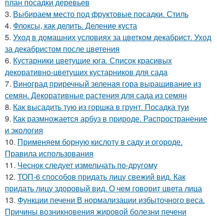
план посадки деревьев
3.
Выбираем место под фруктовые посадки. Стиль
4.
Флоксы, как делить. Деление куста
5.
Уход в домашних условиях за цветком декабрист. Уход
за декабристом после цветения
6.
Кустарники цветущие юга. Список красивых
декоративно-цветущих кустарников для сада
7.
Виноград приречный зеленая гора выращивание из
семян. Декоративные растения для сада из семян
8.
Как высадить тую из горшка в грунт. Посадка туи
9.
Как размножается арбуз в природе. Распространение
и экология
10.
Применяем борную кислоту в саду и огороде.
Правила использования
11.
Чеснок следует измельчать по-другому
12.
ТОП-6 способов придать лицу свежий вид. Как
придать лицу здоровый вид. О чем говорит цвета лица
13.
Функции печени В нормализации избыточного веса.
Причины возникновения жировой болезни печени