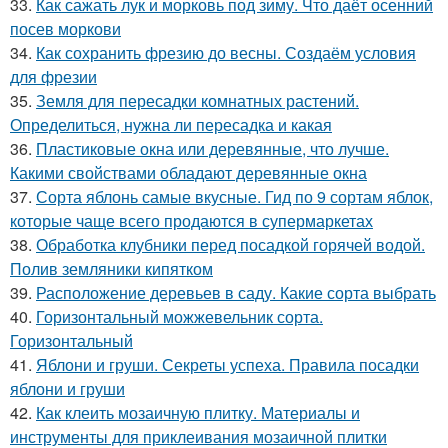
33.
Как сажать лук и морковь под зиму. Что даёт осенний
посев моркови
34.
Как сохранить фрезию до весны. Создаём условия
для фрезии
35.
Земля для пересадки комнатных растений.
Определиться, нужна ли пересадка и какая
36.
Пластиковые окна или деревянные, что лучше.
Какими свойствами обладают деревянные окна
37.
Сорта яблонь самые вкусные. Гид по 9 сортам яблок,
которые чаще всего продаются в супермаркетах
38.
Обработка клубники перед посадкой горячей водой.
Полив земляники кипятком
39.
Расположение деревьев в саду. Какие сорта выбрать
40.
Горизонтальный можжевельник сорта.
Горизонтальный
41.
Яблони и груши. Секреты успеха. Правила посадки
яблони и груши
42.
Как клеить мозаичную плитку. Материалы и
инструменты для приклеивания мозаичной плитки