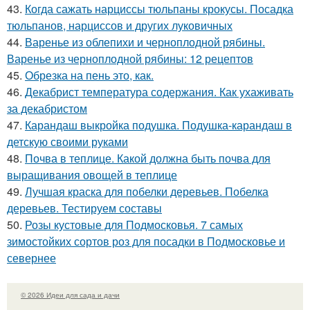
43.
Когда сажать нарциссы тюльпаны крокусы. Посадка
тюльпанов, нарциссов и других луковичных
44.
Варенье из облепихи и черноплодной рябины.
Варенье из черноплодной рябины: 12 рецептов
45.
Обрезка на пень это, как.
46.
Декабрист температура содержания. Как ухаживать
за декабристом
47.
Карандаш выкройка подушка. Подушка-карандаш в
детскую своими руками
48.
Почва в теплице. Какой должна быть почва для
выращивания овощей в теплице
49.
Лучшая краска для побелки деревьев. Побелка
деревьев. Тестируем составы
50.
Розы кустовые для Подмосковья. 7 самых
зимостойких сортов роз для посадки в Подмосковье и
севернее
© 2026 Идеи для сада и дачи