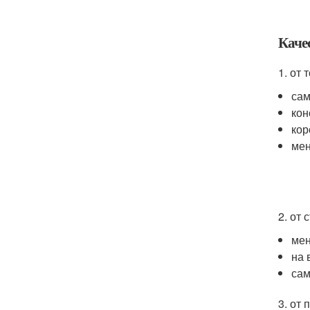
Каче
1. от
сам
кон
кор
мен
2. от
мен
на 
сам
3. от