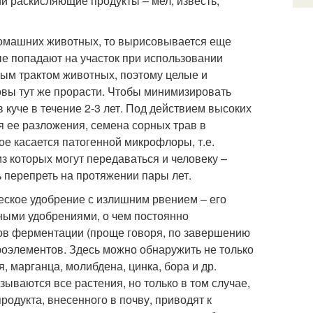
и раскисляющие продукты – мел, известь,
домашних животных, то вырисовывается еще
ые попадают на участок при использовании
ным трактом животных, поэтому целые и
овы тут же прорасти. Чтобы минимизировать
 куче в течение 2-3 лет. Под действием высоких
я ее разложения, семена сорных трав в
е касается патогенной микрофлоры, т.е.
 которых могут передаваться и человеку –
ь перепреть на протяжении пары лет.
еское удобрение с излишним рвением – его
ными удобрениями, о чем постоянно
ов ферментации (проще говоря, по завершению
роэлементов. Здесь можно обнаружить не только
, марганца, молибдена, цинка, бора и др.
зываются все растения, но только в том случае,
одукта, внесенного в почву, приводят к