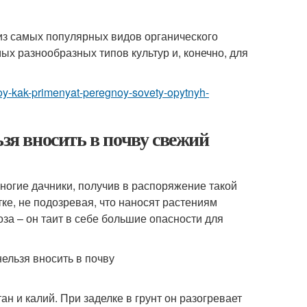
 из самых популярных видов органического
ых разнообразных типов культур и, конечно, для
gnoy-kak-primenyat-peregnoy-sovety-opytnyh-
ьзя вносить в почву свежий
ногие дачники, получив в распоряжение такой
ке, не подозревая, что наносят растениям
за – он таит в себе большие опасности для
 и калий. При заделке в грунт он разогревает