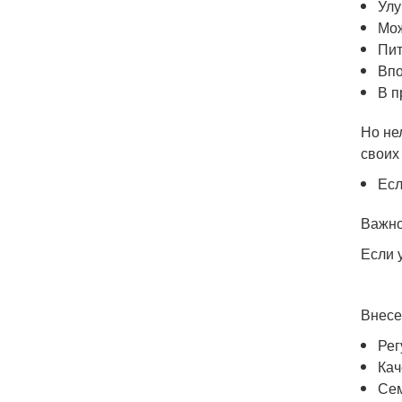
Улу
Мож
Пит
Впо
В п
Но не
своих
Есл
Важно
Если 
Внесе
Рег
Кач
Сем