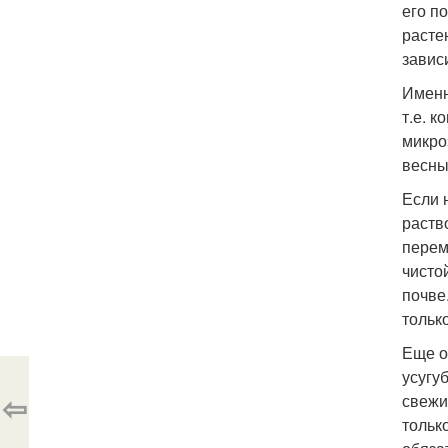
его п
расте
завис
Именн
т.е. 
микро
весны
Если 
раств
перем
чисто
почве
тольк
Еще о
усугу
⇦
свежи
тольк