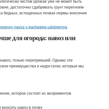
кологически чистом урожае уже не может быть
вне, достаточно сдабривать грунт перегноем
. На бедных, истощенных почвах нормы внесения
-peregnoy-navoz-v-kachestve-udobreniya
чше для огорода: навоз или
е навоз, только перепревший. Однако эти
 свои преимущества и недостатки, которые мы
ение, которое состоит из экскрементов