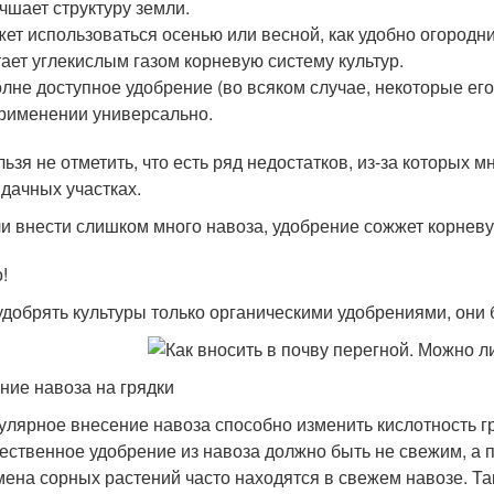
чшает структуру земли.
ет использоваться осенью или весной, как удобно огородни
ает углекислым газом корневую систему культур.
лне доступное удобрение (во всяком случае, некоторые его
рименении универсально.
льзя не отметить, что есть ряд недостатков, из-за которых 
 дачных участках.
и внести слишком много навоза, удобрение сожжет корневу
!
удобрять культуры только органическими удобрениями, они 
ние навоза на грядки
улярное внесение навоза способно изменить кислотность гр
ественное удобрение из навоза должно быть не свежим, а 
ена сорных растений часто находятся в свежем навозе. Так