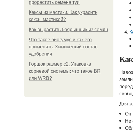
прорастить семена туи
Кексы из мастики. Как украсить
кексы мастикой?
Как вырастить боярышник из семян
К
Что такое биогумус и как его
применять. Химический состав
удобрения
Как
Горшок размер с2. Упаковка
корневой системы: что такое BR
Навоз
или WRB?
земли
перед
свобо
Для з
Он 
Не 
Обл