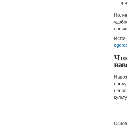
при
Но, н
удобр
повыш
Источ
ogoro
Что
нав
Навоз
проду
непоп
культ
Основ