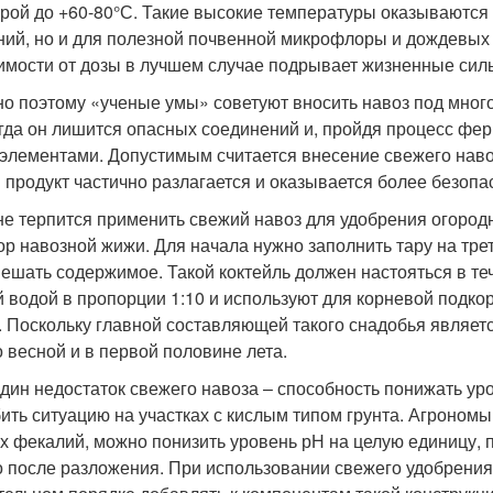
орой до +60-80°С. Такие высокие температуры оказываются
ний, но и для полезной почвенной микрофлоры и дождевых 
имости от дозы в лучшем случае подрывает жизненные силы 
о поэтому «ученые умы» советуют вносить навоз под много
когда он лишится опасных соединений и, пройдя процесс фе
элементами. Допустимым считается внесение свежего навоз
 продукт частично разлагается и оказывается более безопа
не терпится применить свежий навоз для удобрения огородн
ор навозной жижи. Для начала нужно заполнить тару на тре
ешать содержимое. Такой коктейль должен настояться в теч
й водой в пропорции 1:10 и используют для корневой подк
. Поскольку главной составляющей такого снадобья являет
о весной и в первой половине лета.
дин недостаток свежего навоза – способность понижать ур
бить ситуацию на участках с кислым типом грунта. Агрономы 
х фекалий, можно понизить уровень рН на целую единицу, п
о после разложения. При использовании свежего удобрения 