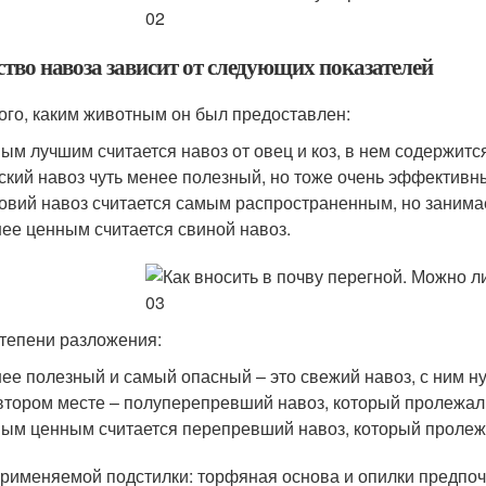
ство навоза зависит от следующих показателей
 того, каким животным он был предоставлен:
ым лучшим считается навоз от овец и коз, в нем содержитс
ский навоз чуть менее полезный, но тоже очень эффективн
овий навоз считается самым распространенным, но занимае
ее ценным считается свиной навоз.
 степени разложения:
ее полезный и самый опасный – это свежий навоз, с ним н
втором месте – полуперепревший навоз, который пролежал 
ым ценным считается перепревший навоз, который пролеж
 применяемой подстилки: торфяная основа и опилки предпо