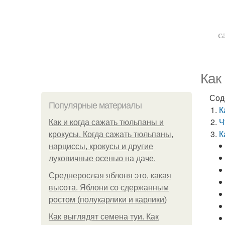
с
Как
Сод
Популярные материалы
К
Ч
Как и когда сажать тюльпаны и
К
крокусы. Когда сажать тюльпаны,
нарциссы, крокусы и другие
луковичные осенью на даче.
Среднерослая яблоня это, какая
высота. Яблони со сдержанным
ростом (полукарлики и карлики)
Как выглядят семена туи. Как