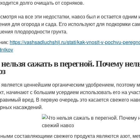
ходится долго очищать от сорняков.
есмотря на все эти недостатки, навоз был и остается одним
ения для огорода и сада. Его используют для подкормки сам
ения плодородности грунта.
ник:
https://vashsadluchshij.ru/stati/kak-vnosit-v-pochvu-pere
dnikov
 нельзя сажать в перегной. Почему нел
оз
 является ценнейшим органическим удобрением, поэтому м
кт, начинают с большим усердием использовать его на участ
равимый вред. В первую очередь это касается свежего наво
урных насаждений.
ными составляющими свежего продукта являются азот, метан