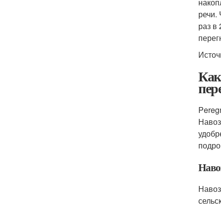
накоп
речи.
раз в
перег
Источ
Как
пер
Pereg
Навоз
удобр
подро
Наво
Навоз
сельс