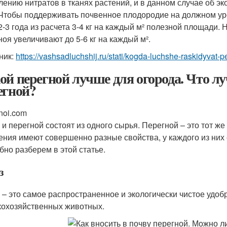
лению нитратов в тканях растений, и в данном случае об э
 Чтобы поддерживать почвенное плодородие на должном уро
 2-3 года из расчета 3-4 кг на каждый м² полезной площади
ноя увеличивают до 5-6 кг на каждый м².
ник:
https://vashsadluchshij.ru/stati/kogda-luchshe-raskidyvat
ой перегной лучше для огорода. Что лу
егной?
noi.com
 и перегной состоят из одного сырья. Перегной – это тот ж
ения имеют совершенно разные свойства, у каждого из них
бно разберем в этой статье.
з
 – это самое распространенное и экологически чистое удобр
кохозяйственных животных.