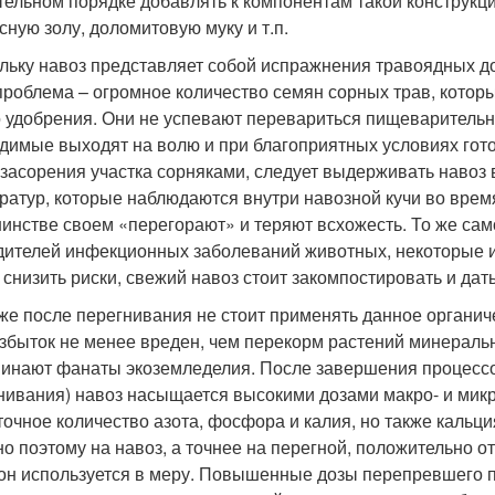
тельном порядке добавлять к компонентам такой конструкци
сную золу, доломитовую муку и т.п.
льку навоз представляет собой испражнения травоядных 
проблема – огромное количество семян сорных трав, котор
о удобрения. Они не успевают перевариться пищеваритель
димые выходят на волю и при благоприятных условиях гот
 засорения участка сорняками, следует выдерживать навоз в
ратур, которые наблюдаются внутри навозной кучи во врем
инстве своем «перегорают» и теряют всхожесть. То же само
дителей инфекционных заболеваний животных, некоторые из
 снизить риски, свежий навоз стоит закомпостировать и дат
же после перегнивания не стоит применять данное органич
збыток не менее вреден, чем перекорм растений минераль
инают фанаты экоземледелия. После завершения процесс
нивания) навоз насыщается высокими дозами макро- и мик
точное количество азота, фосфора и калия, но также кальция
о поэтому на навоз, а точнее на перегной, положительно от
 он используется в меру. Повышенные дозы перепревшего пр