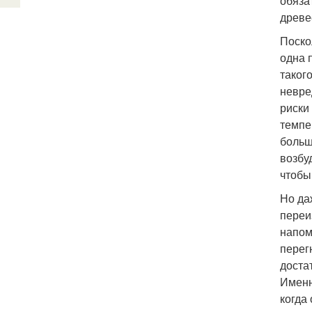
обяза
древе
Поско
одна 
таког
невре
риски
темпе
больш
возбу
чтобы
Но да
переи
напом
перег
доста
Именн
когда