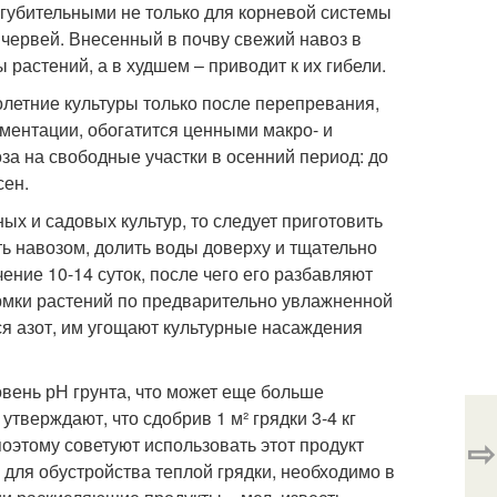
 губительными не только для корневой системы
червей. Внесенный в почву свежий навоз в
растений, а в худшем – приводит к их гибели.
летние культуры только после перепревания,
рментации, обогатится ценными макро- и
а на свободные участки в осенний период: до
сен.
ых и садовых культур, то следует приготовить
ть навозом, долить воды доверху и тщательно
ение 10-14 суток, после чего его разбавляют
ормки растений по предварительно увлажненной
ся азот, им угощают культурные насаждения
овень рН грунта, что может еще больше
утверждают, что сдобрив 1 м² грядки 3-4 кг
⇨
оэтому советуют использовать этот продукт
для обустройства теплой грядки, необходимо в