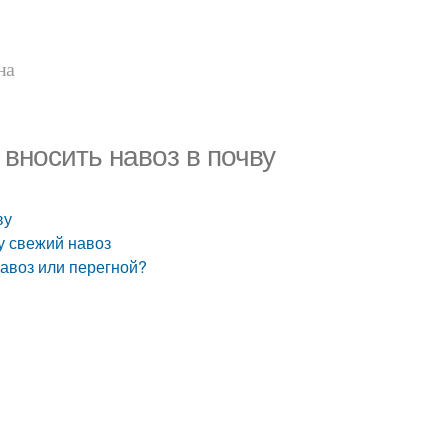
на
 вносить навоз в почву
ву
ву свежий навоз
навоз или перегной?