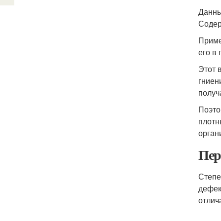
Данны
Содер
Приме
его в
Этот 
гниен
получ
Поэто
плотн
орган
Пер
Степе
дефек
отлич