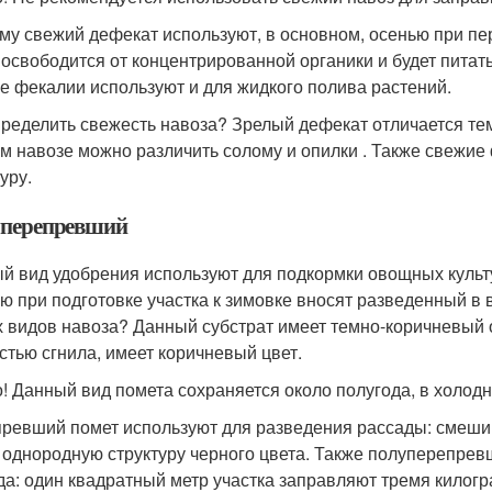
му свежий дефекат используют, в основном, осенью при пер
 освободится от концентрированной органики и будет пита
е фекалии используют и для жидкого полива растений.
пределить свежесть навоза? Зрелый дефекат отличается те
м навозе можно различить солому и опилки . Также свежие
уру.
перепревший
й вид удобрения используют для подкормки овощных культу
ю при подготовке участка к зимовке вносят разведенный в в
х видов навоза? Данный субстрат имеет темно-коричневый 
стью сгнила, имеет коричневый цвет.
! Данный вид помета сохраняется около полугода, в холодн
ревший помет используют для разведения рассады: смешив
 однородную структуру черного цвета. Также полуперепрев
да: один квадратный метр участка заправляют тремя килог