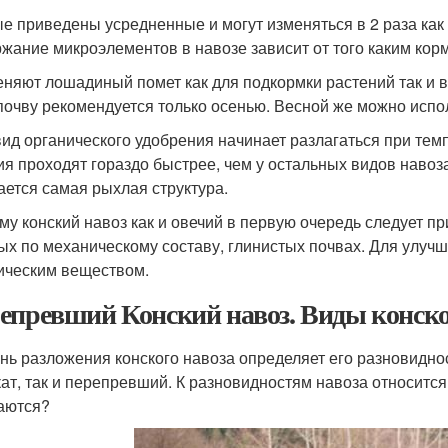
е приведены усредненные и могут изменяться в 2 раза как 
жание микроэлементов в навозе зависит от того каким кор
няют лошадиный помет как для подкормки растений так и в
 почву рекомендуется только осенью. Весной же можно испо
вид органического удобрения начинает разлагаться при тем
ия проходят гораздо быстрее, чем у остальных видов навоза
ается самая рыхлая структура.
му конский навоз как и овечий в первую очередь следует п
ых по механическому составу, глинистых почвах. Для улучш
ическим веществом.
епревший Конский навоз. Виды конско
нь разложения конского навоза определяет его разновидно
ат, так и перепревший. К разновидностям навоза относитс
аются?