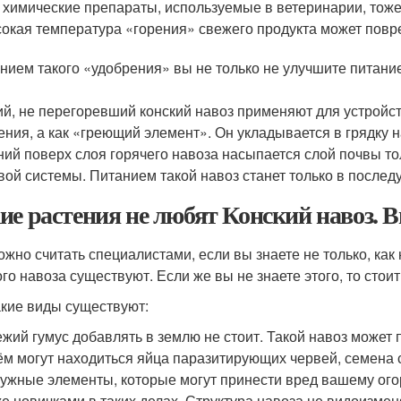
 химические препараты, используемые в ветеринарии, тоже
окая температура «горения» свежего продукта может повр
нием такого «удобрения» вы не только не улучшите питание 
й, не перегоревший конский навоз применяют для устройст
ения, а как «греющий элемент». Он укладывается в грядку н
ний поверх слоя горячего навоза насыпается слой почвы 
вой системы. Питанием такой навоз станет только в послед
ие растения не любят Конский навоз. В
ожно считать специалистами, если вы знаете не только, как 
ого навоза существуют. Если же вы не знаете этого, то стои
акие виды существуют:
жий гумус добавлять в землю не стоит. Такой навоз может 
ём могут находиться яйца паразитирующих червей, семена с
ужные элементы, которые могут принести вред вашему ого
е новичками в таких делах. Структура навоза не видоизмен