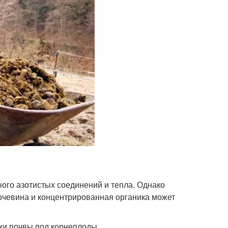
ного азотистых соединений и тепла. Однако
очевина и концентрированная органика может
ки почвы под корнеплоды.