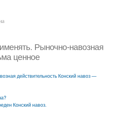
на
применять. Рыночно-навозная
ьма ценное
авозная действительность Конский навоз —
за?
реден Конский навоз.