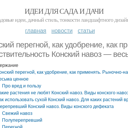
ИДЕИ ДЛЯ САДА И ДАЧИ
адовые идеи, дачный стиль, тонкости ландшафтного дизай
главная
новости
статьи
ский перегной, как удобрение, как 
ствительность Конский навоз — вес
ержание
онский перегной, как удобрение, как применять. Рыночно-н
есьма ценное
Про вред и пользу
акие растения не любят Конский навоз. Виды конского наво
ак использовать сухой Конский навоз. Для каких растений в
ерепревший Конский навоз. Виды конского дефеката
Свежий навоз
Полуперепревший
Перегной