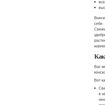
все
выс
Внесе
себе.
Свежи
удобр
расте
корне
Как
Вас м
конск
Вот к
Све
в н
нен
даж