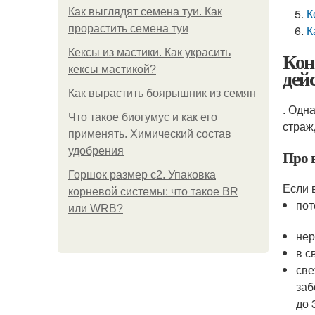
Как выглядят семена туи. Как
К
прорастить семена туи
К
Кексы из мастики. Как украсить
Кон
кексы мастикой?
дей
Как вырастить боярышник из семян
. Одн
Что такое биогумус и как его
страж
применять. Химический состав
удобрения
Про в
Горшок размер с2. Упаковка
Если 
корневой системы: что такое BR
пот
или WRB?
нер
в с
све
заб
до 