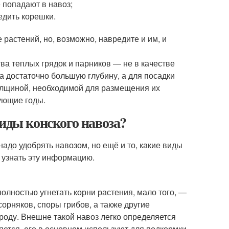
 попадают в навоз;
едить корешки.
растений, но, возможно, навредите и им, и
ва теплых грядок и парников — не в качестве
а достаточно большую глубину, а для посадки
толщиной, необходимой для размещения их
ующие годы.
иды конского навоза?
надо удобрять навозом, но ещё и то, какие виды
т узнать эту информацию.
полностью угнетать корни растения, мало того, —
орняков, споры грибов, а также другие
роду. Внешне такой навоз легко определяется
яется, его в основном используют для подкормки