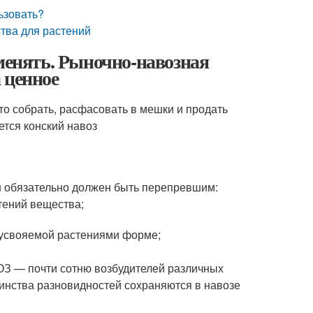
льзовать?
ства для растений
именять. Рыночно-навозная
 ценное
то собрать, расфасовать в мешки и продать
тся конский навоз
он обязательно должен быть перепревшим:
тений вещества;
 усвояемой растениями форме;
ОЗ — почти сотню возбудителей различных
инства разновидностей сохраняются в навозе