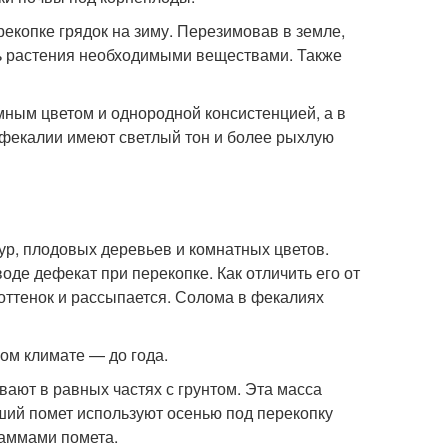
екопке грядок на зиму. Перезимовав в земле,
ть растения необходимыми веществами. Также
мным цветом и однородной консистенцией, а в
 фекалии имеют светлый тон и более рыхлую
р, плодовых деревьев и комнатных цветов.
оде дефекат при перекопке. Как отличить его от
оттенок и рассыпается. Солома в фекалиях
ом климате — до года.
ают в равных частях с грунтом. Эта масса
ший помет используют осенью под перекопку
раммами помета.