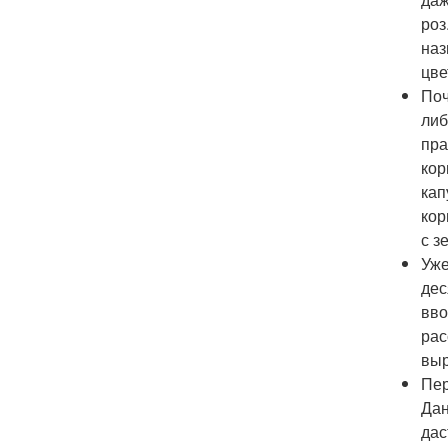
роз
наз
цве
Поч
либ
пра
кор
кап
кор
с з
Уже
дес
вво
рас
выр
Пер
Дан
дас