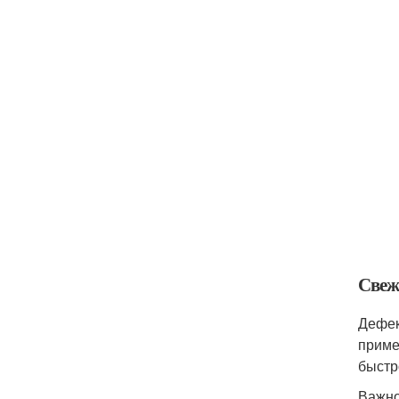
Свеж
Дефек
приме
быстр
Важно