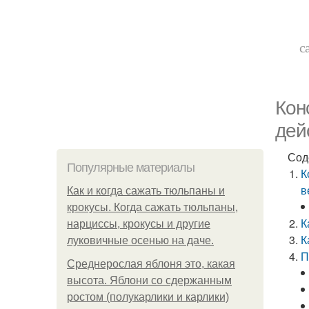
с
Кон
дей
Сод
Популярные материалы
К
в
Как и когда сажать тюльпаны и
крокусы. Когда сажать тюльпаны,
К
нарциссы, крокусы и другие
К
луковичные осенью на даче.
П
Среднерослая яблоня это, какая
высота. Яблони со сдержанным
ростом (полукарлики и карлики)