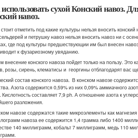
 использовать сухой Конский навоз. Дл
ский навоз.
стоит отметить под какие культуры нельзя вносить конский н
 сельдерей и петрушку навоз нельзя вносить навоз ни с осе
ках, где под культуры предшествующии им был внесен наво
риводит к фузариозному увяданию.
им внесение конского навоза пойдет только на пользу. Это к
в, розы, сирень, клематисы и георгины отблагодарят вас 
еский состав конского навоза. В конском навозе содержитс
тва. Азота содержится 0,59% из них 0,09% аммиачного азот
. Кислотность составляет 7,9 ph. А отношение азота к угле
йшего разложения.
ском навозе содержатся такие микроэлементы как магнезия 
илограмм навоза ее содержится 1,4 грамма либо 1400 милли
естве 140 миллиграмм, кобальт 7 миллиграмм, медь 110 ми
грамм.