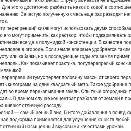
. Для этого достаточно разбавить навоз с водой в соотношен
начению. Зачастую полученную смесь еще раз разводят нап
тов.
ти перепревший кизяк могут использовать двумя способами
о его могут применить, как раствор, чтобы подкармливать ра
ктически всегда в полужидкой консистенции. В качестве под
неплодов в огороде. Если земля впервые удобряется таким
усту или кабачки, но в последующие годы эта земля примет 
неплоды. Как показывает практика, полуперепрелый конский
емляникой.
 перепревший гумус теряет половину массы от своего перво
ять килограмм на один квадратный метр. Такое удобрение 
дят во время перекапывания земли. Опытные огородники 
сады. В данном случае концентрат разбавляют землей в про
ащивают отличную рассаду.
егной — самый ценный вид. В итоге добавления в почву, 
ная подкормка применяется для улучшения качеств любой 
т отличный насыщенный вкусовыми качествами урожай.