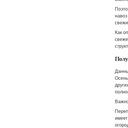
Поэто
навоз
свежи
Как о
свеже
структ
Полу
Данны
Осень
други
полно
Важно
Переп
имеет
огоро