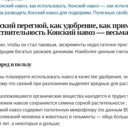
онский навоз, как использовать. Конский навоз —, как испо
ак разводить Конский навоз для подкормки. Полезные свой
ский перегной, как удобрение, как пр
ствительность Конский навоз — весьма
ако, чтобы он стал таковым, экскременты недостаточно прос
дущим богатых урожаев дачникам. Наиболее ценным считае
ред и пользу
вы планируете использовать навоз в качестве удобрения, 
ому что свежий при разложении выделяет вредные для рас
азложившиеся органические вещества находятся в трудно
вежем навозе сохраняются семена сорной растительности ;
жий навоз содержит патогенную микрофлору (по данным В
олеваний человека и животных) и гельминты — яйца больш
3 лет, а некоторые и дольше;