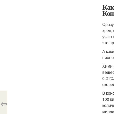
Как
Кон
Сразу 
хрен,
участ
это п
А как
пионо
Химич
вещес
0,21%
скоре
В кон
100 к
⇦
колич
милли