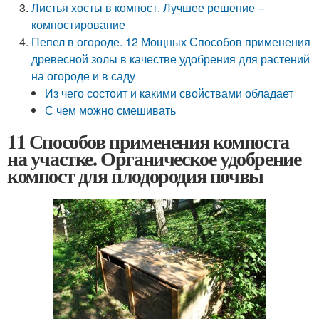
Листья хосты в компост. Лучшее решение –
компостирование
Пепел в огороде. 12 Мощных Способов применения
древесной золы в качестве удобрения для растений
на огороде и в саду
Из чего состоит и какими свойствами обладает
С чем можно смешивать
11 Способов применения компоста
на участке. Органическое удобрение
компост для плодородия почвы