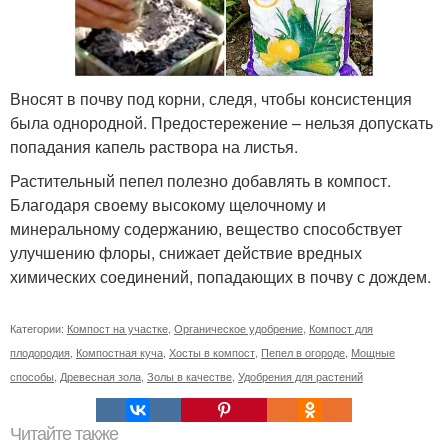
Вносят в почву под корни, следя, чтобы консистенция
была однородной. Предостережение – нельзя допускать
попадания капель раствора на листья.
Растительный пепел полезно добавлять в компост.
Благодаря своему высокому щелочному и
минеральному содержанию, вещество способствует
улучшению флоры, снижает действие вредных
химических соединений, попадающих в почву с дождем.
Категории:
Компост на участке
,
Органическое удобрение
,
Компост для
плодородия
,
Компостная куча
,
Хосты в компост
,
Пепел в огороде
,
Мощные
способы
,
Древесная зола
,
Золы в качестве
,
Удобрения для растений
Читайте также