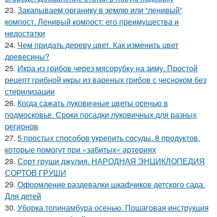
23.
Закапываем органику в землю или “ленивый”
компост. Ленивый компост: его преимущества и
недостатки
24.
Чем придать дереву цвет. Как изменить цвет
древесины?
25.
Икра из грибов через мясорубку на зиму. Простой
рецепт грибной икры из вареных грибов с чесноком без
стерилизации
26.
Когда сажать луковичные цветы осенью в
подмосковье. Сроки посадки луковичных для разных
регионов
27.
5 простых способов укрепить сосуды. 8 продуктов,
которые помогут при «забитых» артериях
28.
Сорт груши джулия. НАРОДНАЯ ЭНЦИКЛОПЕДИЯ
СОРТОВ ГРУШИ
29.
Оформление раздевалки шкафчиков детского сада.
Для детей
30.
Уборка топинамбура осенью. Пошаговая инструкция