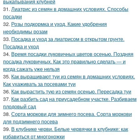
выкапывания клубней
31.
Лиатрис из семян в домашних условиях. Способы
посадки
32.
Розы подкормка и уход. Какие удобрения
необходимы розам
33.
Посадка и уход за лиатрисом в открытом грунте.
Посадка и уход
34.
Время посадки луковичных цветов осенью. Поздняя
посадка луковичных. Как это правильно сделать — и
когда сажать уже нельзя
35.
Как выращивают туи из семян в домашних условиях.
Как ухаживать за посевами туи
36.
Как вырастить тую из семян осенью. Пересадка туи
37.
Как разбить сад на приусадебном участке. Разбиваем
плодовый сад
38.
Сорта моркови для зимнего посева. Сорта моркови
для подзимнего посева
39.
В клубнике черви. Белые червячки в клубнике: как
избавиться от многоножки