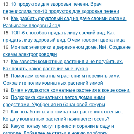
13.
10 продуктов для здоровья печени. Врач
перечислила топ-10 продуктов для здоровья печени
14.
Как разбить фруктовый сад на даче своими силами.
Разбиваем плодовый сад
15.
ТОП-6 способов придать лицу свежий вид. Как
придать лицу здоровый вид. О чем говорит цвета лица
16.
Монтаж электрики в деревянном доме. №4. Создание
схемы электропроводки
17.
Как завести комнатные растения и не погубить их.
Как понять, какое растение мне нужно
18.
Помогаем комнатным растениям пережить зиму.
Сократите полив комнатных растений зимой
19.
В чем нуждаются комнатные растения в конце осени.
20.
Подкормка комнатных цветов домашними
средствами. Удобрения из банановой кожуры
21.
Как позаботиться о комнатных растениях осенью..
Когда у комнатных растений начинается осень?
22.
Какую пользу могут принести сорняки в саду и
огороде. Добавление статьи в новую подборку