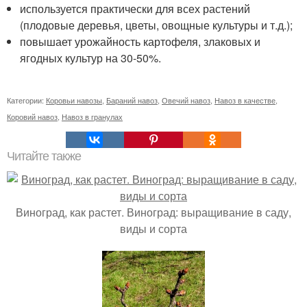
используется практически для всех растений
(плодовые деревья, цветы, овощные культуры и т.д.);
повышает урожайность картофеля, злаковых и
ягодных культур на 30-50%.
Категории:
Коровьи навозы
,
Бараний навоз
,
Овечий навоз
,
Навоз в качестве
,
Коровий навоз
,
Навоз в гранулах
Читайте также
Виноград, как растет. Виноград: выращивание в саду,
виды и сорта