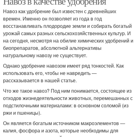
Навоз в качестве удобрения
Навоз как удобрение был известен с древнейших
времен. Именно он позволяет из года в год
восстанавливать плодородие земли и собирать богатый
Кроликовый навоз
Козий навоз
урожай самых разных сельскохозяйственных культур. И
на сегодня, несмотря на обилие химических удобрений и
биопрепаратов, абсолютной альтернативы
натуральному навозу не существует.
Коровьи навозы
Навоз в гранулах
Однако удобрение навозом имеет ряд тонкостей. Как
использовать его, чтобы не навредить —
рассказывается в нашей статье.
Что же такое навоз? Под ним понимается, состоящее из
отходов жизнедеятельности животных, перемешанных с
подстилочными материалами: в основном соломой (из
ржи и пшеницы).
Он является богатым источником макроэлементов —
калия, фосфора и азота, которые необходимы для