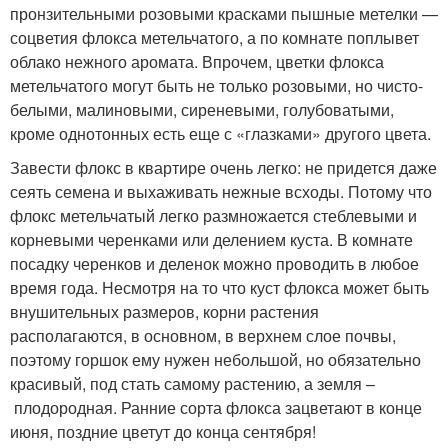
пронзительными розовыми красками пышные метелки —
соцветия флокса метельчатого, а по комнате поплывет
облако нежного аромата. Впрочем, цветки флокса
метельчатого могут быть не только розовыми, но чисто-
белыми, малиновыми, сиреневыми, голубоватыми,
кроме однотонных есть еще с «глазками» другого цвета.
Завести флокс в квартире очень легко: не придется даже
сеять семена и выхаживать нежные всходы. Потому что
флокс метельчатый легко размножается стеблевыми и
корневыми черенками или делением куста. В комнате
посадку черенков и деленок можно проводить в любое
время года. Несмотря на то что куст флокса может быть
внушительных размеров, корни растения
располагаются, в основном, в верхнем слое почвы,
поэтому горшок ему нужен небольшой, но обязательно
красивый, под стать самому растению, а земля –
плодородная. Ранние сорта флокса зацветают в конце
июня, поздние цветут до конца сентября!