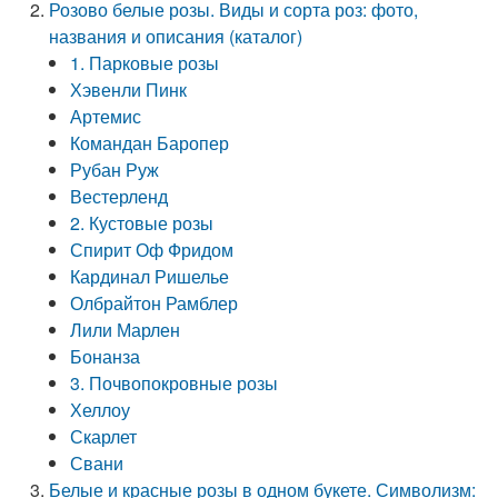
Розово белые розы. Виды и сорта роз: фото,
названия и описания (каталог)
1. Парковые розы
Хэвенли Пинк
Артемис
Командан Баропер
Рубан Руж
Вестерленд
2. Кустовые розы
Спирит Оф Фридом
Кардинал Ришелье
Олбрайтон Рамблер
Лили Марлен
Бонанза
3. Почвопокровные розы
Хеллоу
Скарлет
Свани
Белые и красные розы в одном букете. Символизм: