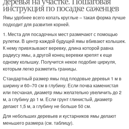
деревья на участке. Пошаговая
инструкция по посадке саженцев
Ямы удобнее всего копать круглые – такая форма лучше
Инструкция по
подходит для развития корней.
окулировке
1. Места для посадочных мест размечают с помощью
рулетки. В центр каждой будущей ямы вбивают колышек.
К нему привязывают веревку, длина которой равна
радиусу ямы, а другой конец веревки крепят к еще
одному колышку. Получится некое подобие циркуля,
которым легко разметить границы.
Стандартный размер ямы под плодовые деревья 1 м в
ширину и 60–70 см в глубину. Если почва каменистая
или песчаная, диаметр ямы желательно увеличить до 2
м, а глубину до 1 м. Если грунт глинистый, диаметр
делают 1,5 м, а глубину не больше 50 см.
Для небольших деревьев и кустарников ямы делают
меньшего размера (см. таблицу).