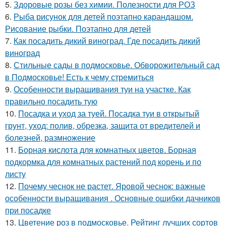
5.
Здоровые розы без химии. Полезности для РОЗ
6.
Рыба рисунок для детей поэтапно карандашом.
Рисование рыбки. Поэтапно для детей
7.
Как посадить дикий виноград. Где посадить дикий
виноград
8.
Стильные сады в подмосковье. Обворожительный сад
в Подмосковье! Есть к чему стремиться
9.
Особенности выращивания туи на участке. Как
правильно посадить тую
10.
Посадка и уход за туей. Посадка туи в открытый
грунт, уход: полив, обрезка, защита от вредителей и
болезней, размножение
11.
Борная кислота для комнатных цветов. Борная
подкормка для комнатных растений под корень и по
листу
12.
Почему чеснок не растет. Яровой чеснок: важные
особенности выращивания . Основные ошибки дачников
при посадке
13.
Цветение роз в подмосковье. Рейтинг лучших сортов