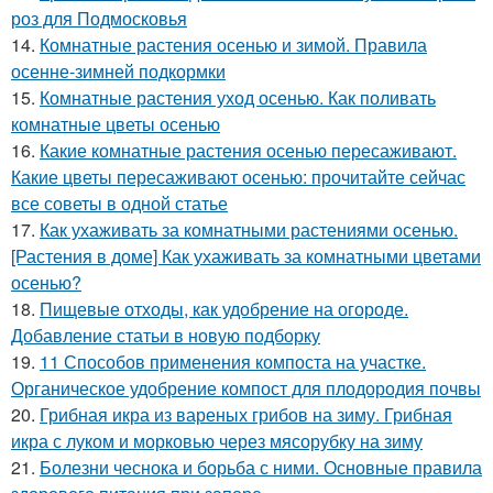
роз для Подмосковья
14.
Комнатные растения осенью и зимой. Правила
осенне-зимней подкормки
15.
Комнатные растения уход осенью. Как поливать
комнатные цветы осенью
16.
Какие комнатные растения осенью пересаживают.
Какие цветы пересаживают осенью: прочитайте сейчас
все советы в одной статье
17.
Как ухаживать за комнатными растениями осенью.
[Растения в доме] Как ухаживать за комнатными цветами
осенью?
18.
Пищевые отходы, как удобрение на огороде.
Добавление статьи в новую подборку
19.
11 Способов применения компоста на участке.
Органическое удобрение компост для плодородия почвы
20.
Грибная икра из вареных грибов на зиму. Грибная
икра с луком и морковью через мясорубку на зиму
21.
Болезни чеснока и борьба с ними. Основные правила