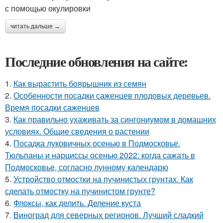
с помощью окулировки
читать дальше →
Последние обновления на сайте:
1.
Как вырастить боярышник из семян
2.
Особенности посадки саженцев плодовых деревьев.
Время посадки саженцев
3.
Как правильно ухаживать за сингониумом в домашних
условиях. Общие сведения о растении
4.
Посадка луковичных осенью в Подмосковье.
Тюльпаны и нарциссы осенью 2022: когда сажать в
Подмосковье, согласно лунному календарю
5.
Устройство отмостки на пучинистых грунтах. Как
сделать отмостку на пучинистом грунте?
6.
Флоксы, как делить. Деление куста
7.
Виноград для северных регионов. Лучший сладкий