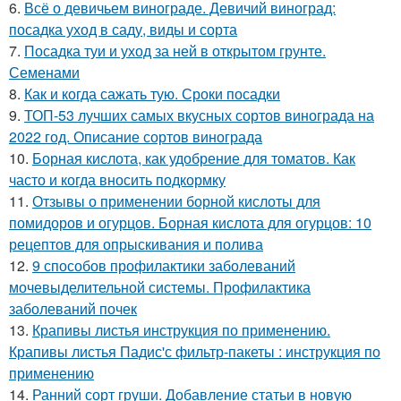
6.
Всё о девичьем винограде. Девичий виноград:
посадка уход в саду, виды и сорта
7.
Посадка туи и уход за ней в открытом грунте.
Семенами
8.
Как и когда сажать тую. Сроки посадки
9.
ТОП-53 лучших самых вкусных сортов винограда на
2022 год. Описание сортов винограда
10.
Борная кислота, как удобрение для томатов. Как
часто и когда вносить подкормку
11.
Отзывы о применении борной кислоты для
помидоров и огурцов. Борная кислота для огурцов: 10
рецептов для опрыскивания и полива
12.
9 способов профилактики заболеваний
мочевыделительной системы. Профилактика
заболеваний почек
13.
Крапивы листья инструкция по применению.
Крапивы листья Падис'с фильтр-пакеты : инструкция по
применению
14.
Ранний сорт груши. Добавление статьи в новую