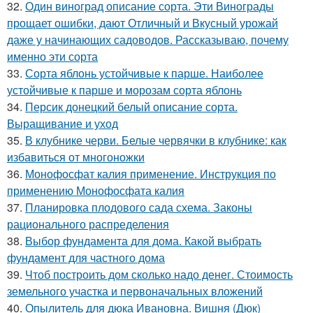
32.
Один виноград описание сорта. Эти Винограды
прощает ошибки, дают Отличный и Вкусный урожай
даже у начинающих садоводов. Рассказываю, почему
именно эти сорта
33.
Сорта яблонь устойчивые к парше. Наиболее
устойчивые к парше и морозам сорта яблонь
34.
Персик донецкий белый описание сорта.
Выращивание и уход
35.
В клубнике черви. Белые червячки в клубнике: как
избавиться от многоножки
36.
Монофосфат калия применение. Инструкция по
применению Монофосфата калия
37.
Планировка плодового сада схема. Законы
рационального распределения
38.
Выбор фундамента для дома. Какой выбрать
фундамент для частного дома
39.
Чтоб построить дом сколько надо денег. Стоимость
земельного участка и первоначальных вложений
40.
Опылитель для дюка Ивановна. Вишня (Дюк)