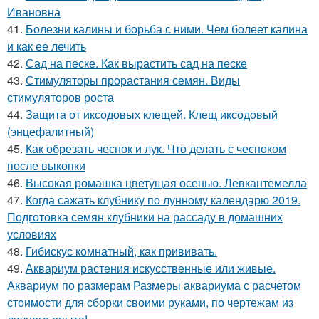
Ивановна
41.
Болезни калины и борьба с ними. Чем болеет калина
и как ее лечить
42.
Сад на песке. Как вырастить сад на песке
43.
Стимуляторы прорастания семян. Виды
стимуляторов роста
44.
Защита от иксодовых клещей. Клещ иксодовый
(энцефалитный)
45.
Как обрезать чеснок и лук. Что делать с чесноком
после выкопки
46.
Высокая ромашка цветущая осенью. Левкантемелла
47.
Когда сажать клубнику по лунному календарю 2019.
Подготовка семян клубники на рассаду в домашних
условиях
48.
Гибискус комнатный, как прививать.
49.
Аквариум растения искусственные или живые.
Аквариум по размерам Размеры аквариума с расчетом
стоимости для сборки своими руками, по чертежам из