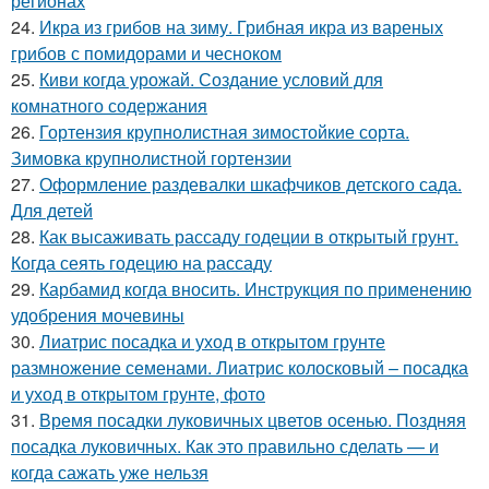
регионах
24.
Икра из грибов на зиму. Грибная икра из вареных
грибов с помидорами и чесноком
25.
Киви когда урожай. Создание условий для
комнатного содержания
26.
Гортензия крупнолистная зимостойкие сорта.
Зимовка крупнолистной гортензии
27.
Оформление раздевалки шкафчиков детского сада.
Для детей
28.
Как высаживать рассаду годеции в открытый грунт.
Когда сеять годецию на рассаду
29.
Карбамид когда вносить. Инструкция по применению
удобрения мочевины
30.
Лиатрис посадка и уход в открытом грунте
размножение семенами. Лиатрис колосковый – посадка
и уход в открытом грунте, фото
31.
Время посадки луковичных цветов осенью. Поздняя
посадка луковичных. Как это правильно сделать — и
когда сажать уже нельзя