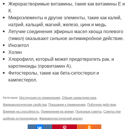
Жирорастворимые витамины, такие как витамины Е и
К.
Микроэлементы и другие элементы, такие как калий,
натрий, кальций, магний, железо, цинк и медь.
Летучие соединения эфирных масел хвоща полевого
(тимол) оказывают сильное антимикробное действие.
Инозитол
Холин
Хлорофилл, который может предотвратить рак, и
каротиноиды (провитамин А).
Фитостеролы, такие как бета-ситостерол и
кампестерол.
Категории:
Инструкция по применению
,
Общая характеристика
,
Фармакологические свойства
,
Показания к применению
,
Побочное действие
,
Влияние на способность
,
Применение во время
,
Полезные советы
,
Советы при
шейном остеохондрозе
,
Фaрмaкогноcтичеcкий анализ