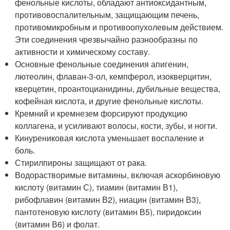
фенольные кислоты, обладают антиоксидантным,
противовоспалительным, защищающим печень,
противомикробным и противоопухолевым действием.
Эти соединения чрезвычайно разнообразны по
активности и химическому составу.
Основные фенольные соединения апигенин,
лютеолин, флаван-3-ол, кемпферол, изокверцитин,
кверцетин, проантоцианидины, дубильные вещества,
кофейная кислота, и другие фенольные кислоты.
Кремний и кремнезем форсируют продукцию
коллагена, и усиливают волосы, кости, зубы, и ногти.
Кинурениковая кислота уменьшает воспаление и
боль.
Стирилпироны защищают от рака.
Водорастворимые витамины, включая аскорбиновую
кислоту (витамин С), тиамин (витамин В1),
рибофлавин (витамин В2), ниацин (витамин В3),
пантотеновую кислоту (витамин В5), пиридоксин
(витамин В6) и фолат.