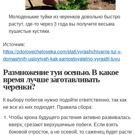
Молоденькие туйки из черенков довольно быстро
растут, где-то через 3 года вы получите весьма
пушистые кустики.
Источник:
https://zdorovecheloveka.com/stati/vyrashchivanie-tui-v-
domashnih-usloviyah-kak-samostoyatelno-vyrastit-tuyu
Размножение туи осенью. В какое
время лучше заготавливать
черенки?
К выбору побегов нужно подойти ответственно, так как
не все из них подходят. Правила сбора:
Чтобы крона будущего растения активно развивалась
вверх, срезают верхушечные побеги. Если взять
боковой отросток, а не осевой, то саженец будет расти