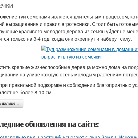
ечки
ожение туи семенами является длительным процессом, ко
ий выращивания и правил агротехники. Стоит быть готовым 
лучение красивого молодого дерева из семян уйдет не мене
тся только на 3-4 год, когда они окрепнут и наберут силу.
тить крепкие жизнеспособные деревца можно дома на подок
ивании на улице каждую осень молодым растениям потреб
при правильной подкормке и соблюдении благоприятных ус
вляет не более 8-10 см.
ь дальше →
ледние обновления на сайте:
ему редкие виды растений исчезают с лица Земли. Исчезн