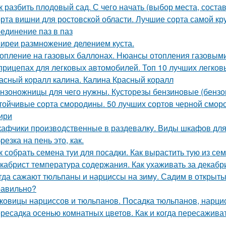
к разбить плодовый сад. С чего начать (выбор места, соста
рта вишни для ростовской области. Лучшие сорта самой к
единение паз в паз
иреи размножение делением куста.
опление на газовых баллонах. Нюансы отопления газовым
прицепах для легковых автомобилей. Топ 10 лучших легков
асный коралл калина. Калина Красный коралл
нзоножницы для чего нужны. Кусторезы бензиновые (бензо
тойчивые сорта смородины. 50 лучших сортов черной смор
ири
афчики производственные в раздевалку. Виды шкафов для
резка на пень это, как.
к собрать семена туи для посадки. Как вырастить тую из с
кабрист температура содержания. Как ухаживать за декабр
гда сажают тюльпаны и нарциссы на зиму. Садим в открыты
равильно?
ковицы нарциссов и тюльпанов. Посадка тюльпанов, нарцис
ресадка осенью комнатных цветов. Как и когда пересажива