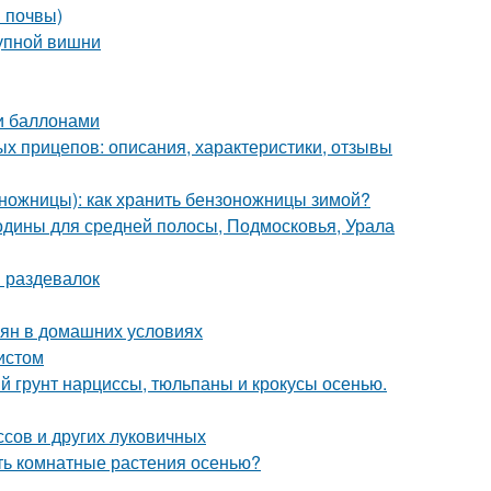
в почвы)
рупной вишни
и баллонами
ых прицепов: описания, характеристики, отзывы
ножницы): как хранить бензоножницы зимой?
одины для средней полосы, Подмосковья, Урала
 раздевалок
емян в домашних условиях
истом
й грунт нарциссы, тюльпаны и крокусы осенью.
сов и других луковичных
ть комнатные растения осенью?