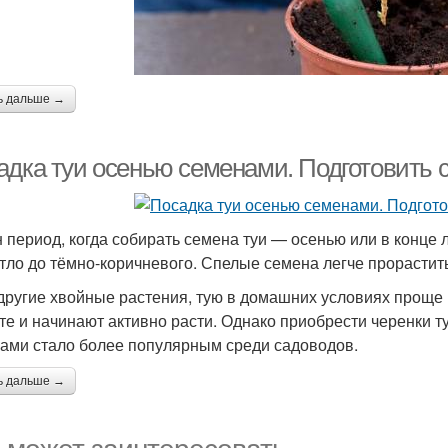
ь дальше →
адка туи осенью семенами. Подготовить 
 период, когда собирать семена туи — осенью или в конце л
етло до тёмно-коричневого. Спелые семена легче прорастит
 другие хвойные растения, тую в домашних условиях прощ
нте и начинают активно расти. Однако приобрести черенки т
ами стало более популярным среди садоводов.
ь дальше →
 может заинтересовать