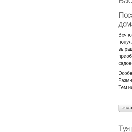
Пос
дом
Вечно
попул
выращ
приоб
садов
Особе
Размн
Тем н
читат
Туя