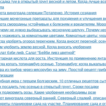
садка туи в открытый грунт весной и летом. Когда лучше вс
ла
рта винограда селекции Потапенко. История создания
чшие мочегонные препараты для похудения и улучшения ве
рта смородины устойчивые к болезням и вредителям. Мороз
чему не нужно выбрасывать чесночную шелуху. Почему нео
к ухаживать за комнатными цветами. Комнатные цветы: ухо
гда удобрять огород перегноем. Когда вносят перегной: ос
м удобрить землю весной. Когда вносить удобрения
лат бэби лиф. Салат "Бейби ливз цветной"
тарная кислота для роста. Инструкция по применению янта
гда копать топинамбур осенью. Топинамбур: когда выкапыв
ра из грибов через мясорубку на зиму. Простой рецепт гриб
лизации
ибная икра с перцем болгарским. 10 отличных рецептов сы
к посадить тую осенью в открытый грунт. Сроки посадки
к подкормить розы. Какие удобрения необходимы розе
рт винограда северный ранний. Северный сладкий, описан
креты планировки сада на участке. Планирование сада и ог