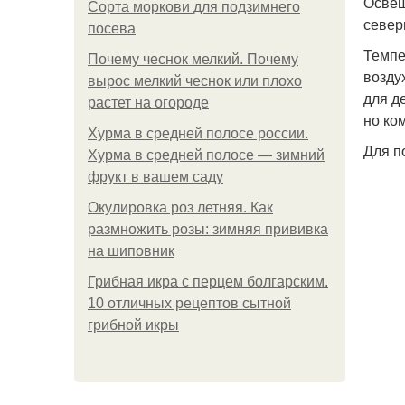
Освещ
Сорта моркови для подзимнего
север
посева
Темпе
Почему чеснок мелкий. Почему
возду
вырос мелкий чеснок или плохо
для д
растет на огороде
но ко
Хурма в средней полосе россии.
Для п
Хурма в средней полосе — зимний
фрукт в вашем саду
Окулировка роз летняя. Как
размножить розы: зимняя прививка
на шиповник
Грибная икра с перцем болгарским.
10 отличных рецептов сытной
грибной икры