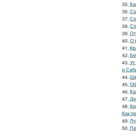
35.
Ка
36.
Со
37.
Со
38.
Сп
39.
От
40.
О 
41.
Кр
42.
Бе
43.
Ус
и Сиб
44.
Шк
45.
Об
46.
Ка
47.
Де
48.
Ко
Как п
49.
Лу
50.
Пе