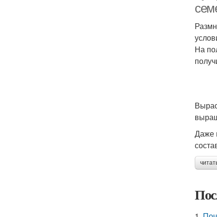
сем
Размн
услов
На по
получи
Вырас
выращ
Даже 
соста
читат
Пос
1.
Поч