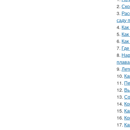
2.
Ско
3.
Рас
саду 
4.
Как
5.
Как
6.
Как
7.
Где
8.
Нар
плава
9.
Лет
10.
Ка
11.
Пе
12.
Вы
13.
Со
14.
Ко
15.
Ка
16.
Ко
17.
Ка