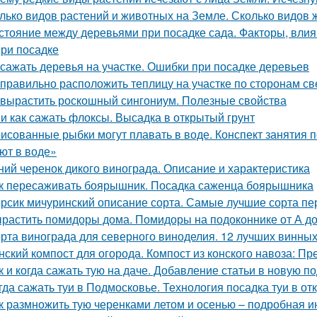
лько видов растений и животных на Земле. Сколько видов
стояние между деревьями при посадке сада. Факторы, вли
при посадке
 сажать деревья на участке. Ошибки при посадке деревьев
 правильно расположить теплицу на участке по сторонам св
 вырастить роскошный сингониум. Полезные свойства
 и как сажать флоксы. Высадка в открытый грунт
исованные рыбки могут плавать в воде. Конспект занятия
ют в воде»
ний черенок дикого винограда. Описание и характеристика
к пересаживать боярышник. Посадка саженца боярышника
рсик мичуринский описание сорта. Самые лучшие сорта пе
растить помидоры дома. Помидоры на подоконнике от А д
рта винограда для северного виноделия. 12 лучших винных
нский компост для огорода. Компост из конского навоза: П
к и когда сажать тую на даче. Добавление статьи в новую п
гда сажать туи в Подмосковье. Технология посадка туи в от
к размножить тую черенками летом и осенью – подробная и