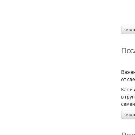
читат
Пос
Важен
от св
Как и
в гру
семен
читат
Вас