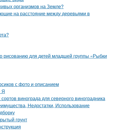
 живых организмов на Земле?
яющие на расстояние между деревьями в
ета?
 по рисованию для детей младшей группы «Рыбки
рсиков с фото и описанием
о Я
 сортов винограда для северного виноградника
реимущества, Недостатки, Использование
одборку
крытый грунт
нструкция