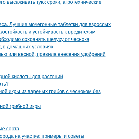
его высаживать тую: сроки, агротехнические
са. Лучшие мочегонные таблетки для взрослых
остойкость и устойчивость к вредителям
бходимо сохранять шелуху от чеснока
д в домашних условиях
енью или весной, правила внесения удобрений
рной кислоты для растений
ать?
ной икры из вареных грибов с чесноком без
тной грибной икры
ие сорта
орода на участке: примеры и советы