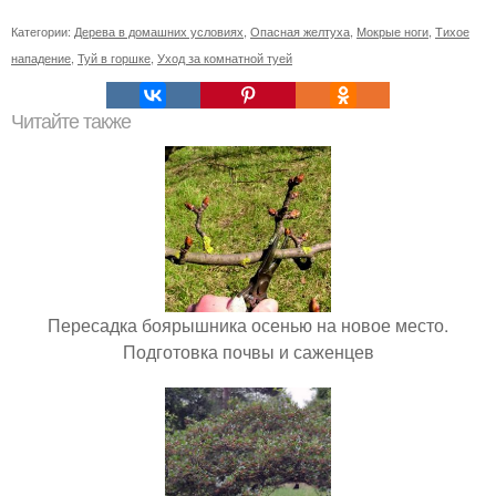
Категории:
Дерева в домашних условиях
,
Опасная желтуха
,
Мокрые ноги
,
Тихое
нападение
,
Туй в горшке
,
Уход за комнатной туей
Читайте также
Пересадка боярышника осенью на новое место.
Подготовка почвы и саженцев