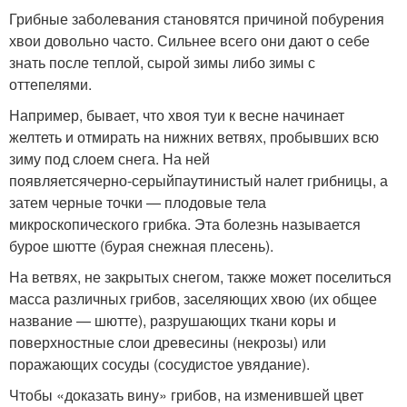
Грибные заболевания становятся причиной побурения
хвои довольно часто. Сильнее всего они дают о себе
знать после теплой, сырой зимы либо зимы с
оттепелями.
Например, бывает, что хвоя туи к весне начинает
желтеть и отмирать на нижних ветвях, пробывших всю
зиму под слоем снега. На ней
появляется
черно-серый
паутинистый налет грибницы, а
затем черные точки — плодовые тела
микроскопического грибка. Эта болезнь называется
бурое шютте (бурая снежная плесень).
На ветвях, не закрытых снегом, также может поселиться
масса различных грибов, заселяющих хвою (их общее
название — шютте), разрушающих ткани коры и
поверхностные слои древесины (некрозы) или
поражающих сосуды (сосудистое увядание).
Чтобы «доказать вину» грибов, на изменившей цвет