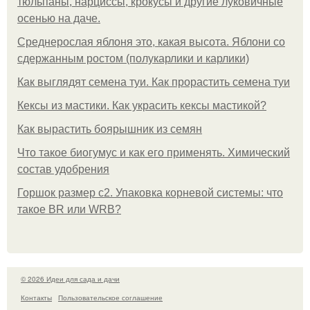
тюльпаны, нарциссы, крокусы и другие луковичные
осенью на даче.
Среднерослая яблоня это, какая высота. Яблони со
сдержанным ростом (полукарлики и карлики)
Как выглядят семена туи. Как прорастить семена туи
Кексы из мастики. Как украсить кексы мастикой?
Как вырастить боярышник из семян
Что такое биогумус и как его применять. Химический
состав удобрения
Горшок размер с2. Упаковка корневой системы: что
такое BR или WRB?
© 2026 Идеи для сада и дачи
Контакты
Пользовательское соглашение