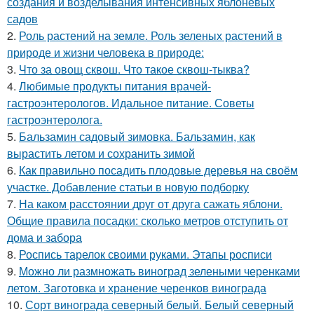
создания и возделывания интенсивных яблоневых
садов
2.
Роль растений на земле. Роль зеленых растений в
природе и жизни человека в природе:
3.
Что за овощ сквош. Что такое сквош-тыква?
4.
Любимые продукты питания врачей-
гастроэнтерологов. Идальное питание. Советы
гастроэнтеролога.
5.
Бальзамин садовый зимовка. Бальзамин, как
вырастить летом и сохранить зимой
6.
Как правильно посадить плодовые деревья на своём
участке. Добавление статьи в новую подборку
7.
На каком расстоянии друг от друга сажать яблони.
Общие правила посадки: сколько метров отступить от
дома и забора
8.
Роспись тарелок своими руками. Этапы росписи
9.
Можно ли размножать виноград зелеными черенками
летом. Заготовка и хранение черенков винограда
10.
Сорт винограда северный белый. Белый северный