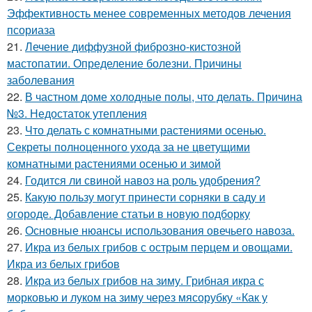
Эффективность менее современных методов лечения
псориаза
21.
Лечение диффузной фиброзно-кистозной
мастопатии. Определение болезни. Причины
заболевания
22.
В частном доме холодные полы, что делать. Причина
№3. Недостаток утепления
23.
Что делать с комнатными растениями осенью.
Секреты полноценного ухода за не цветущими
комнатными растениями осенью и зимой
24.
Годится ли свиной навоз на роль удобрения?
25.
Какую пользу могут принести сорняки в саду и
огороде. Добавление статьи в новую подборку
26.
Основные нюансы использования овечьего навоза.
27.
Икра из белых грибов с острым перцем и овощами.
Икра из белых грибов
28.
Икра из белых грибов на зиму. Грибная икра с
морковью и луком на зиму через мясорубку «Как у