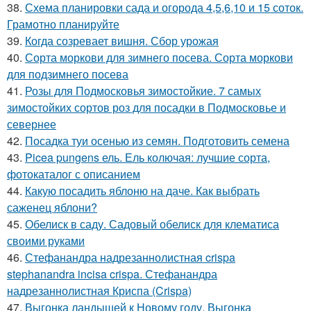
38.
Схема планировки сада и огорода 4,5,6,10 и 15 соток.
Грамотно планируйте
39.
Когда созревает вишня. Сбор урожая
40.
Сорта моркови для зимнего посева. Сорта моркови
для подзимнего посева
41.
Розы для Подмосковья зимостойкие. 7 самых
зимостойких сортов роз для посадки в Подмосковье и
севернее
42.
Посадка туи осенью из семян. Подготовить семена
43.
Picea pungens ель. Ель колючая: лучшие сорта,
фотокаталог с описанием
44.
Какую посадить яблоню на даче. Как выбрать
саженец яблони?
45.
Обелиск в саду. Садовый обелиск для клематиса
своими руками
46.
Стефанандра надрезаннолистная crispa
stephanandra incisa crispa. Стефанандра
надрезаннолистная Криспа (Crispa)
47.
Выгонка ландышей к Новому году. Выгонка