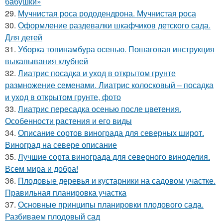
бабушки»
29.
Мучнистая роса рододендрона. Мучнистая роса
30.
Оформление раздевалки шкафчиков детского сада.
Для детей
31.
Уборка топинамбура осенью. Пошаговая инструкция
выкапывания клубней
32.
Лиатрис посадка и уход в открытом грунте
размножение семенами. Лиатрис колосковый – посадка
и уход в открытом грунте, фото
33.
Лиатрис пересадка осенью после цветения.
Особенности растения и его виды
34.
Описание сортов винограда для северных широт.
Виноград на севере описание
35.
Лучшие сорта винограда для северного виноделия.
Всем мира и добра!
36.
Плодовые деревья и кустарники на садовом участке.
Правильная планировка участка
37.
Основные принципы планировки плодового сада.
Разбиваем плодовый сад