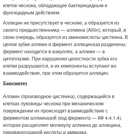
клеток чеснока, обладающее бактерицидным и
фунгицидным действием.
Аллицин не присутствует в чесноке, а образуется из
своего предшественника — аллиина (Alliin), который, в
свою очередь, образуется из аминокислоты цистеина. В
целом зубке аллиин и фермент аллициназа разделены:
фермент находится в вакуолях, а аллиин — в
цитоплазме. При нарушении целостности зубка его
клетки разрушаются, и их компоненты вступают во
взаимодействие, при этом образуется аллицин.
Биосинтез
Аллиин (производное цистеина), содержащийся в
клетках луковицы чеснока при механическом
повреждении их происходит взаимодействие с
ферментом аллииназой (код фермента — КФ 4.4.1.4),
которая расщепляет молекулу аллиина до аллицина,
пировиноградной кислоты и аммиака.