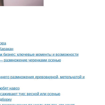
 эра
Каракан
как бизнес: ключевые моменты и возможности
д — размножение черенками осенью
ннего размножения древовидной, метельчатой и
любят навоз
есаживают тую: весной или осенью
одборку
 рекомендации по уходу для тех, кто хочет