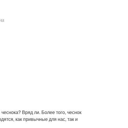
на
 чеснока? Вряд ли. Более того, чеснок
дятся, как привычные для нас, так и