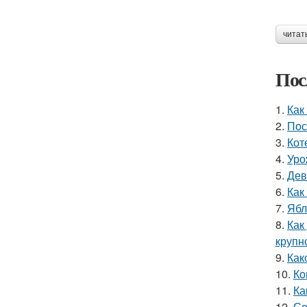
читат
Пос
1.
Как
2.
Пос
3.
Кот
4.
Уро
5.
Дев
6.
Как
7.
Ябл
8.
Как
крупн
9.
Как
10.
Ко
11.
Ка
12.
Со