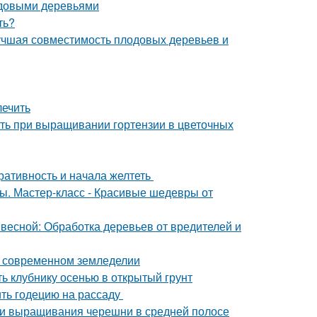
лодовыми деревьями
ть?
лучшая совместимость плодовых деревьев и
лечить
ить при выращивании гортензии в цветочных
оративность и начала желтеть
ты. Мастер-класс - Красивые шедевры от
 весной: Обработка деревьев от вредителей и
 современном земледелии
ть клубнику осенью в открытый грунт
ить годецию на рассаду
ти выращивания черешни в средней полосе