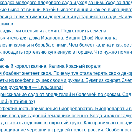
кладка молодого плодового сада и уход за ним. Уход за п
кие бывают вишни. Какой бывает вишня и как ее выращива
блица совместимости деревьев и кустарников в саду. Наи
рников
садка туи осенью из семян. Подготовить семена
ылитель для дюка Ивановна. Вишня (Дюк) Ивановна
лезни калины и борьба с ними. Чем болеет калина и как ее 
к посадить гортензию купленную в горшке. Что нужно помн
ах
асный коралл калина. Калина Красный коралл
я брабант желтеет хвоя. Почему туя стала терять свою дек
еты из конфет и сушек своими руками. Букет из конфет.Сче
ров рукоделия — LiveJournal
рыскивание сада от вредителей и болезней по срокам. Сад
ней (в таблицах)
фективность применения биопрепаратов. Биопрепараты в
оки посадки садовой земляники осенью. Когда и как посади
гда сажать годецию в открытый грунт. Как правильно посад
ращивание черешни в средней полосе россии. Особеннос