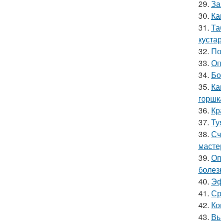
29.
За
30.
Ка
31.
Та
куста
32.
По
33.
Оп
34.
Бо
35.
Ка
горшк
36.
Кр
37.
Ту
38.
Сч
масте
39.
Оп
болез
40.
Эф
41.
Ср
42.
Ко
43.
Вы