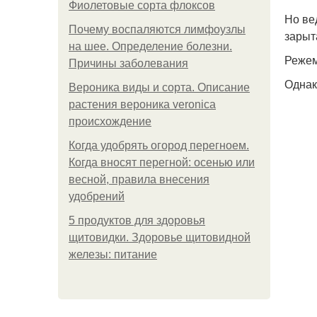
Фиолетовые сорта флоксов
Но ве
Почему воспаляются лимфоузлы
зарыт
на шее. Определение болезни.
Режем
Причины заболевания
Однак
Вероника виды и сорта. Описание
растения вероника veronica
происхождение
Когда удобрять огород перегноем.
Когда вносят перегной: осенью или
весной, правила внесения
удобрений
5 продуктов для здоровья
щитовидки. Здоровье щитовидной
железы: питание