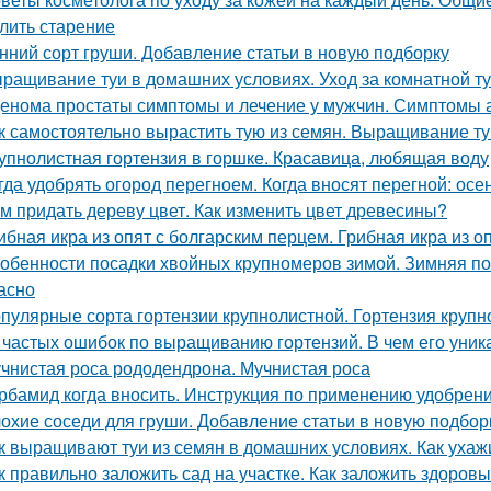
лить старение
нний сорт груши. Добавление статьи в новую подборку
ращивание туи в домашних условиях. Уход за комнатной т
енома простаты симптомы и лечение у мужчин. Симптомы
к самостоятельно вырастить тую из семян. Выращивание т
упнолистная гортензия в горшке. Красавица, любящая воду
гда удобрять огород перегноем. Когда вносят перегной: ос
м придать дереву цвет. Как изменить цвет древесины?
ибная икра из опят с болгарским перцем. Грибная икра из о
обенности посадки хвойных крупномеров зимой. Зимняя по
асно
пулярные сорта гортензии крупнолистной. Гортензия крупно
 частых ошибок по выращиванию гортензий. В чем его уник
чнистая роса рододендрона. Мучнистая роса
рбамид когда вносить. Инструкция по применению удобрен
охие соседи для груши. Добавление статьи в новую подбор
к выращивают туи из семян в домашних условиях. Как ухаж
к правильно заложить сад на участке. Как заложить здоров