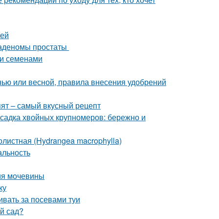
уей
 аденомы простаты
уи семенами
енью или весной, правила внесения удобрений
пят – самый вкусный рецепт
садка хвойных крупномеров: бережно и
листная (Hydrangea macrophylla)
альность
ия мочевины
ку
ивать за посевами туи
ый сад?