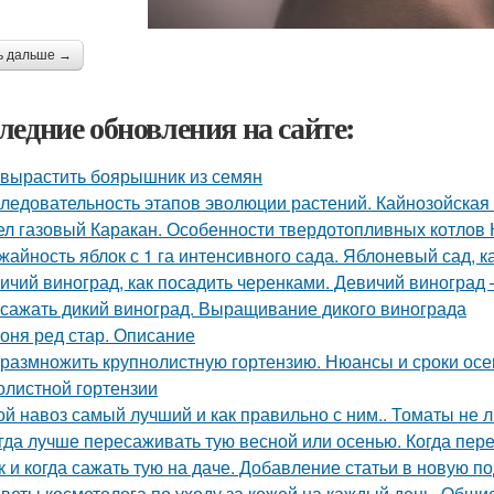
ь дальше →
ледние обновления на сайте:
 вырастить боярышник из семян
ледовательность этапов эволюции растений. Кайнозойская
ел газовый Каракан. Особенности твердотопливных котлов 
жайность яблок с 1 га интенсивного сада. Яблоневый сад, 
ичий виноград, как посадить черенками. Девичий виногра
 сажать дикий виноград. Выращивание дикого винограда
оня ред стар. Описание
 размножить крупнолистную гортензию. Нюансы и сроки осе
олистной гортензии
ой навоз самый лучший и как правильно с ним.. Томаты не 
гда лучше пересаживать тую весной или осенью. Когда пер
к и когда сажать тую на даче. Добавление статьи в новую п
веты косметолога по уходу за кожей на каждый день. Общие