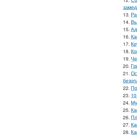
замед
13.
Ра
14.
Вы
15.
Ад
16.
Ка
17.
Кр
18.
Ко
19.
Че
20.
Гр
21.
Ос
безоп
22.
По
23.
10
24.
Му
25.
Ка
26.
Пл
27.
Ка
28.
Ка