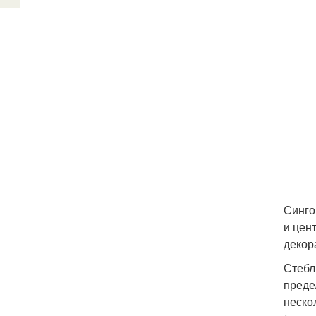
Синго
и цен
декор
Стебл
преде
неско