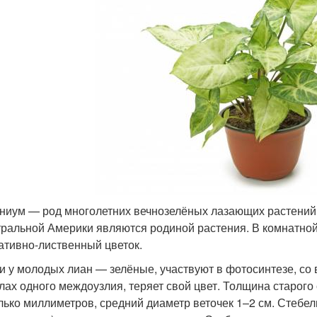
ниум — род многолетних вечнозелёных лазающих растений
тральной Америки являются родиной растения. В комнатно
ативно-лиственный цветок.
и у молодых лиан — зелёные, участвуют в фотосинтезе, со 
лах одного междоузлия, теряет свой цвет. Толщина старого 
лько миллиметров, средний диаметр веточек 1–2 см. Стебел