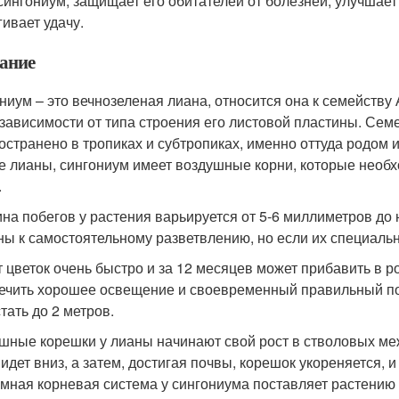
сингониум, защищает его обитателей от болезней, улучша
гивает удачу.
ание
ниум – это вечнозеленая лиана, относится она к семейству
 зависимости от типа строения его листовой пластины. Се
остранено в тропиках и субтропиках, именно оттуда родом 
е лианы, сингониум имеет воздушные корни, которые необх
.
на побегов у растения варьируется от 5-6 миллиметров до 
ны к самостоятельному разветвлению, но если их специаль
т цветок очень быстро и за 12 месяцев может прибавить в р
ечить хорошее освещение и своевременный правильный по
тать до 2 метров.
шные корешки у лианы начинают свой рост в стволовых меж
 идет вниз, а затем, достигая почвы, корешок укореняется,
мная корневая система у сингониума поставляет растению 