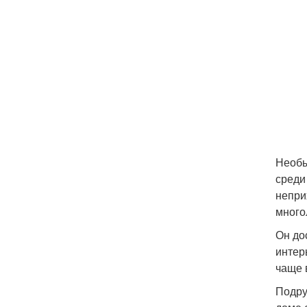
Необы
среди
непри
много
Он до
интер
чаще 
Подру