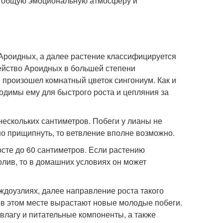
ет общую эмоциональную атмосферу и
 Ароидных, а далее растение классифицируется
мейство Ароидных в большей степени
и произошел комнатный цветок сингониум. Как и
одимы ему для быстрого роста и цепляния за
нескольких сантиметров. Побеги у лианы не
но прищипнуть, то ветвление вполне возможно.
осте до 60 сантиметров. Если растению
лив, то в домашних условиях он может
доузлиях, далее направление роста такого
 и в этом месте вырастают новые молодые побеги.
влагу и питательные компоненты, а также