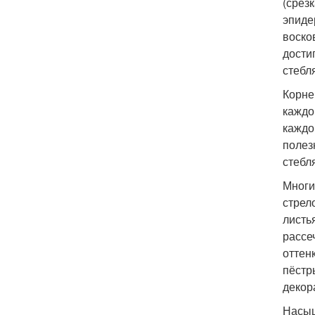
(срез
эпиде
воско
дости
стебля
Корне
каждо
каждо
полез
стебл
Многи
стрел
листь
рассе
оттен
пёстр
декор
Насыщ