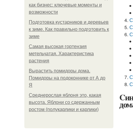
как бизнес: ключевые моменты и
возможности
С
Подготовка кустарников и деревьев
С
к зиме. Как правильно подготовить к
С
зиме
Самая высокая гортензия
метельчатая. Характеристика
растения
Вырастить помидоры дома.
С
Помидоры на подоконнике от А до
С
Я
Cин
Среднерослая яблоня это, какая
дом
высота. Яблони со сдержанным
ростом (полукарлики и карлики)