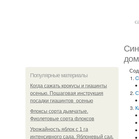
с
Cин
дом
Сод
Популярные материалы
C
Когда сажать крокусы и гиацинты
С
осенью. Пошаговая инструкция
посадки гиацинтов осенью
К
Флоксы сорта дымчатые.
Фиолетовые сорта флоксов
Урожайность яблок с 1 га
интенсивного сада. Яблоневый сад,