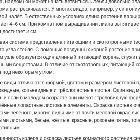
ка, надлом) он может начать ветвиться. Стебли довольно эл
рма растрескивается. У многих видов, например, у сингони
вой налёт. В естественных условиях длина растения варьир
гает 4–6 см. При комнатном выращивании лиана вытягивает
 достигает 2 см.
вая система представлена питающими и скототропными (в
го узла стебля. С помощью воздушных корней растение при
м узле образуется один длинный питающий корень, служит
ными веществами. В отличие от скототропных, питающий ко
я под некоторым углом.
е виды отличаются формой, цветом и размером листовой п
овидные, копьевидные и трёхлопастные листья. Один вид 
я, и если в молодом возрасте они имеют стреловидную форм
чённые лопастные листовые элементы. Окраска листьев оч
ками зелёного, многие виды имеют почти меловой окрас ли
ыми листьями, белые, жёлтые, красные, розовые пятна, точ
ативным.
енность колера и окраска листьев комнатного растения си