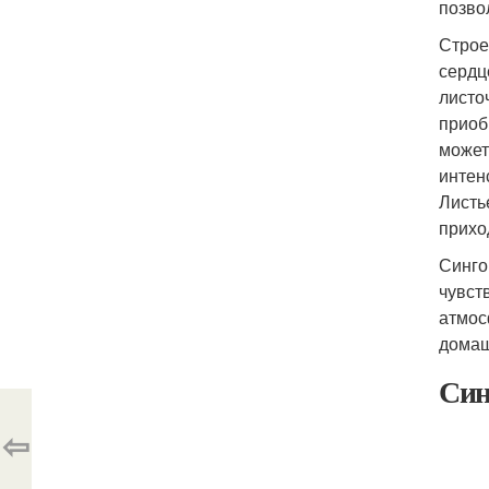
позво
Строе
сердц
листо
приоб
может
интен
Листь
прихо
Синго
чувст
атмос
домаш
Син
⇦