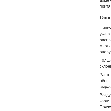
доме 
притя
Опис
Синго
уже в
распр
многи
опору
Толщи
склон
Расте
обесп
вырас
Возду
корня
Подзе