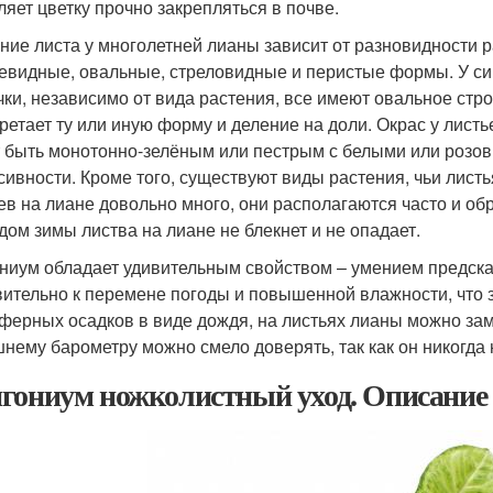
ляет цветку прочно закрепляться в почве.
ние листа у многолетней лианы зависит от разновидности 
евидные, овальные, стреловидные и перистые формы. У си
чки, независимо от вида растения, все имеют овальное стро
ретает ту или иную форму и деление на доли. Окрас у листь
 быть монотонно-зелёным или пестрым с белыми или розо
сивности. Кроме того, существуют виды растения, чьи лис
ев на лиане довольно много, они располагаются часто и об
дом зимы листва на лиане не блекнет и не опадает.
ниум обладает удивительным свойством – умением предска
вительно к перемене погоды и повышенной влажности, что 
ферных осадков в виде дождя, на листьях лианы можно зам
нему барометру можно смело доверять, так как он никогда 
гониум ножколистный уход. Описание 