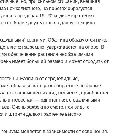
астичные, но, при сильном сгибании, внешняя
ума ножколистного, на побегах образуется
уется в пределах 15–20 м, диаметр стебля
ся не более двух метров в длину, толщина
оздушными) корнями. Оба типа образуются ниже
цепляется за землю, удерживается на опоре. В
 для обеспечения растения необходимыми
рень имеет больший размер и может отходить от
ластины. Различают сердцевидные,
может образовывать разнообразные по форме
у, то со временем их вид меняется, приобретает
ень интересная — однотонная, с различными
стьев. Очень эффектно смотрятся виды с
ки и штрихи делают растение высоко
нгониума меняется в зависимости от освещения.