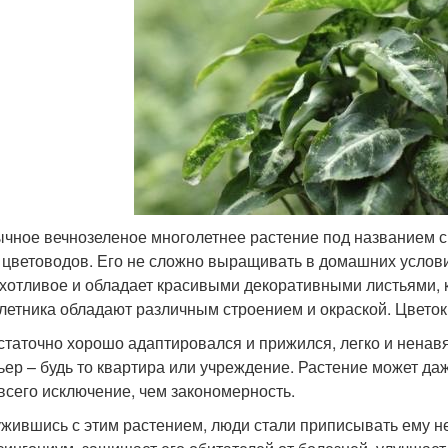
чное вечнозеленое многолетнее растение под названием с
 цветоводов. Его не сложно выращивать в домашних услови
хотливое и обладает красивыми декоративными листьями, ко
летника обладают различным строением и окраской. Цветок
статочно хорошо адаптировался и прижился, легко и ненав
ьер – будь то квартира или учреждение. Растение может да
всего исключение, чем закономерность.
жившись с этим растением, люди стали приписывать ему не