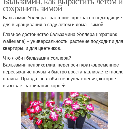
Бальзамин, как вырастить летом и
сохранить зимой
Бальзамин Уоллера - растение, прекрасно подходящие
Сингониум в комнатных
для выращивания в саду летом и дома - зимой.
Ушковатый уход
условиях
Главное достоинство бальзамина Уоллера (Impatiens
walleriana) – универсальность: растение подходит и для
квартиры, и для цветников.
Декабрист в домашних
Уход за декабристом
Что любит бальзамин Уоллера?
условиях
Бальзамин неприхотлив, переносит кратковременное
пересыхание почвы и быстро восстанавливается после
полива. Правда, не любит переувлажнения, которое
Температурные
Шлюмбергерой в
вызывает загнивание корней.
условия
домашних условиях
Последующий уход
Условия за цветком