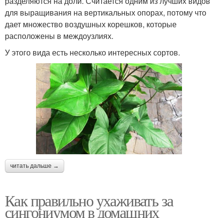
разделяются на доли. Считается одним из лучших видов
для выращивания на вертикальных опорах, потому что
дает множество воздушных корешков, которые
Уход за гортензией
расположены в междоузлиях.
У этого вида есть несколько интересных сортов.
читать дальше →
Как правильно ухаживать за
сингониумом в домашних