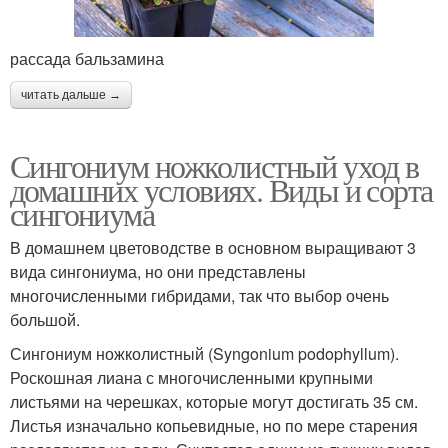
Цикламен для
рассада бальзамина
Уход за рассадой
домашнего
благополучия
читать дальше →
Сингониум ножколистный уход в
Уход за комнатными
домашних условиях. Виды и сорта
Домашний хризантема
растениями
сингониума
В домашнем цветоводстве в основном выращивают 3
вида сингониума, но они представлены
Лайфхаки по уходу
Домашние лайфхаки
многочисленными гибридами, так что выбор очень
большой.
Сингониум ножколистный (Syngonium podophyllum).
Роскошная лиана с многочисленными крупными
Растения в домашних
Средства по уходу
листьями на черешках, которые могут достигать 35 см.
условиях
Листья изначально копьевидные, но по мере старения