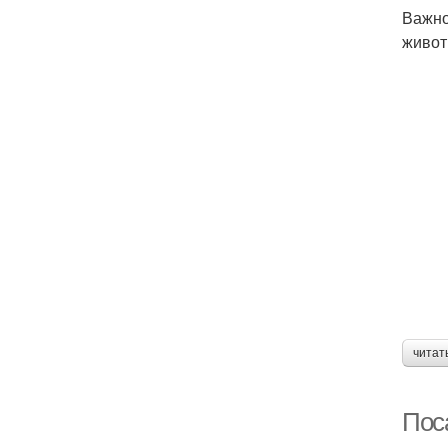
Важно
живот
читат
Поса