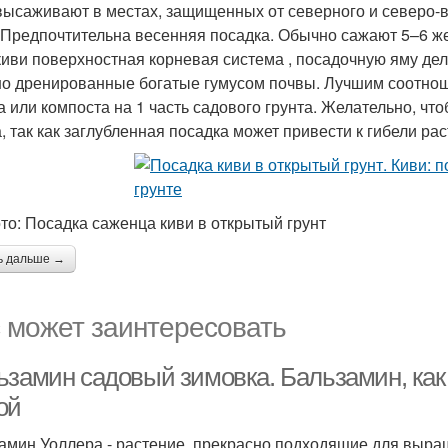
высаживают в местах, защищенных от северного и северо-в
 Предпочтительна весенняя посадка. Обычно сажают 5–6 жен
 киви поверхностная корневая система , посадочную яму дел
о дренированные богатые гумусом почвы. Лучшим соотнош
а или компоста на 1 часть садового грунта. Желательно, ч
а, так как заглубленная посадка может привести к гибели рас
то: Посадка саженца киви в открытый грунт
ь дальше →
 может заинтересовать
ьзамин садовый зимовка. Бальзамин, как
ой
амин Уоллера - растение, прекрасно подходящие для выращ