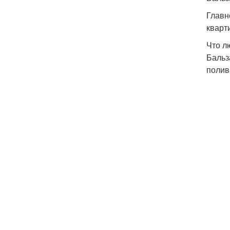
Главн
кварт
Что л
Бальз
полив