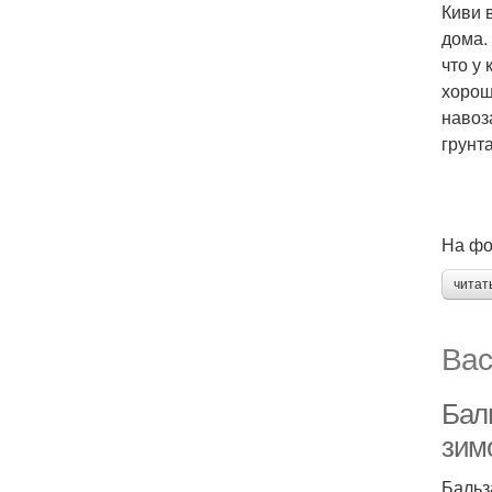
Киви 
дома.
что у
хорош
навоз
грунт
На фо
читат
Вас
Бал
зим
Бальз