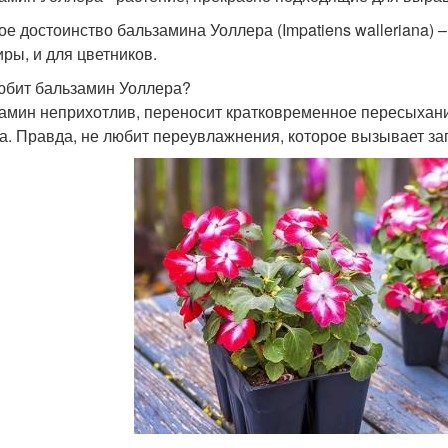
ое достоинство бальзамина Уоллера (Impatiens walleriana) 
иры, и для цветников.
юбит бальзамин Уоллера?
амин неприхотлив, переносит кратковременное пересыхани
а. Правда, не любит переувлажнения, которое вызывает за