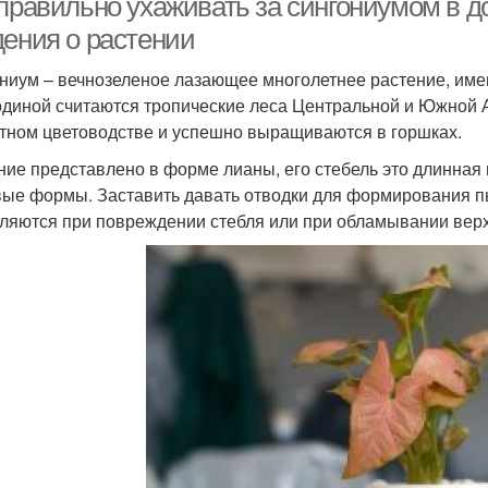
 правильно ухаживать за сингониумом в 
дения о растении
ниум – вечнозеленое лазающее многолетнее растение, им
одиной считаются тропические леса Центральной и Южной 
тном цветоводстве и успешно выращиваются в горшках.
ние представлено в форме лианы, его стебель это длинная 
вые формы. Заставить давать отводки для формирования пы
ляются при повреждении стебля или при обламывании верх