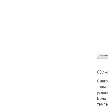
читат
Син
Синго
тольк
услов
Боле 
темпе