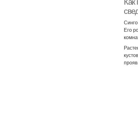
Как
све
Синго
Его р
комна
Расте
кусто
прояв