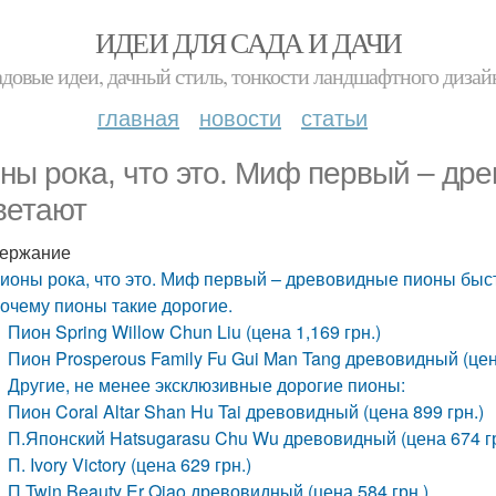
ИДЕИ ДЛЯ САДА И ДАЧИ
адовые идеи, дачный стиль, тонкости ландшафтного дизай
главная
новости
статьи
ны рока, что это. Миф первый – др
ветают
ержание
ионы рока, что это. Миф первый – древовидные пионы быс
очему пионы такие дорогие.
Пион Spring Willow Chun Liu (цена 1,169 грн.)
Пион Prosperous Family Fu Gui Man Tang древовидный (цена
Другие, не менее эксклюзивные дорогие пионы:
Пион Coral Altar Shan Hu Tai древовидный (цена 899 грн.)
П.Японский Hatsugarasu Chu Wu древовидный (цена 674 гр
П. Ivory Victory (цена 629 грн.)
П.Twin Beauty Er Qiao древовидный (цена 584 грн.)