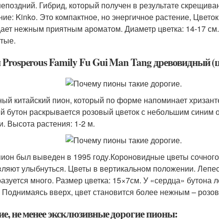
епоздний. Гибрид, который получен в результате скрещива
ние: Kinko. Это компактное, но энергичное растение, Цвет
ает нежным приятным ароматом. Диаметр цветка: 14-17 см. 
стые.
Prosperous Family Fu Gui Man Tang древовидный (це
ый китайский пион, который по форме напоминает хризант
й бутон раскрывается розовый цветок с небольшим синим о
и. Высота растения: 1-2 м.
пион был выведен в 1995 году.Короновидные цветы сочног
вляют улыбнуться. Цветы в вертикальном положении. Лепес
разуется много. Размер цветка: 15×7см. У «сердца» бутона 
. Поднимаясь вверх, цвет становится более нежным – розо
ие, не менее эксклюзивные дорогие пионы: