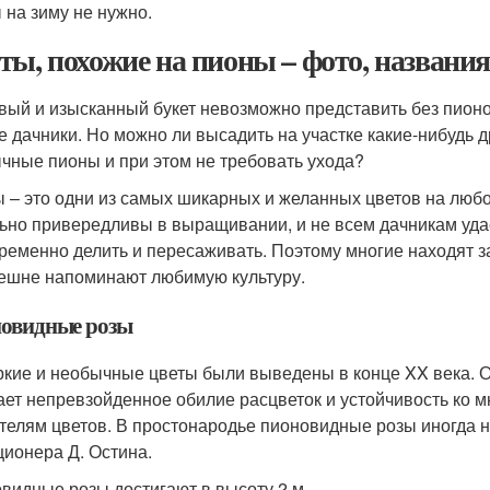
 на зиму не нужно.
ты, похожие на пионы – фото, названи
вый и изысканный букет невозможно представить без пион
е дачники. Но можно ли высадить на участке какие-нибудь 
чные пионы и при этом не требовать ухода?
 – это одни из самых шикарных и желанных цветов на любом
ьно привередливы в выращивании, и не всем дачникам удае
ременно делить и пересаживать. Поэтому многие находят з
ешне напоминают любимую культуру.
овидные розы
ркие и необычные цветы были выведены в конце XX века. От 
ает непревзойденное обилие расцветок и устойчивость ко
телям цветов. В простонародье пионовидные розы иногда н
ционера Д. Остина.
видные розы достигают в высоту 2 м