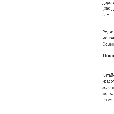
дорог
(250 д
самые
Редки
молоч
Cousi
Пион 
Китай
красо
зелен
же, к
разме