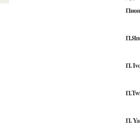
Пион 
П.Яп
П. Iv
П.Twi
П. Ya