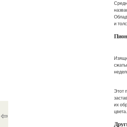
Средн
назва
Облад
и тол
Пион 
Изящн
сжаты
недел
Этот 
заста
их об
цвета
⇦
Друг