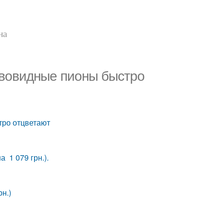
на
евовидные пионы быстро
тро отцветают
 1 079 грн.).
н.)