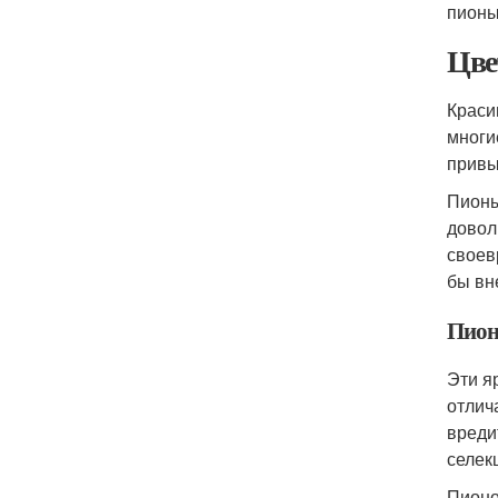
пионы
Цве
Краси
многи
привы
Пионы
довол
своев
бы вн
Пион
Эти я
отлич
вреди
селек
Пионо