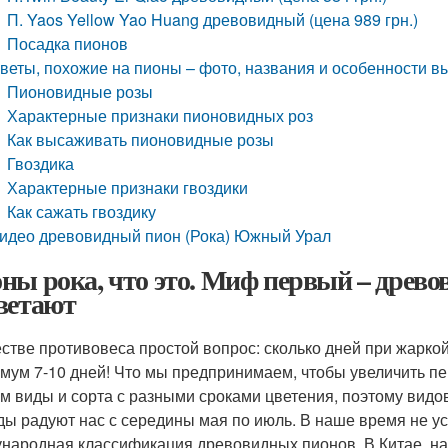
П. Yaos Yellow Yao Huang древовидный (цена 989 грн.)
Посадка пионов
веты, похожие на пионы – фото, названия и особенности 
Пионовидные розы
Характерные признаки пионовидных роз
Как высаживать пионовидные розы
Гвоздика
Характерные признаки гвоздики
Как сажать гвоздику
идео древовидный пион (Рока) Южный Урал
ны рока, что это. Миф первый – древ
ветают
естве противовеса простой вопрос: сколько дней при жарко
мум 7-10 дней! Что мы предпринимаем, чтобы увеличить п
м виды и сорта с разными сроками цветения, поэтому вид
ды радуют нас с середины мая по июль. В наше время не у
народная классификация древовидных пионов. В Китае, на 