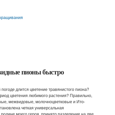
выращивания
овидные пионы быстро
й погоде длится цветение травянистого пиона?
ериод цветения любимого растения? Правильно,
овые, межвидовые, молочноцветковые и Ито-
становлена четкая универсальная
родине моего героя, принято разделение на две