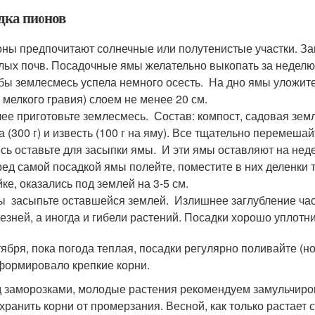
дка пионов
ны предпочитают солнечные или полутенистые участки. За
лых почв. Посадочные ямы желательно выкопать за неделю-д
бы землесмесь успела немного осесть. На дно ямы уложите
 мелкого гравия) слоем не менее 20 см.
ее приготовьте землесмесь. Состав: компост, садовая земл
а (300 г) и известь (100 г на яму). Все тщательно перемеша
сь оставьте для засыпки ямы. И эти ямы оставляют на нед
ед самой посадкой ямы полейте, поместите в них деленки т
ке, оказались под землей на 3-5 см.
 засыпьте оставшейся землей. Излишнее заглубление част
езней, а иногда и гибели растений. Посадки хорошо уплотни
тября, пока погода теплая, посадки регулярно поливайте (но
формировало крепкие корни.
 заморозками, молодые растения рекомендуем замульчирова
хранить корни от промерзания. Весной, как только растает