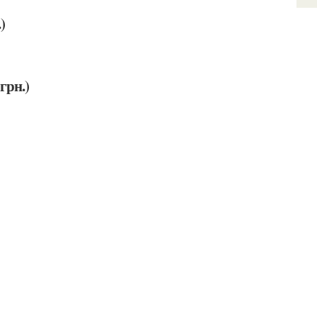
)
грн.)