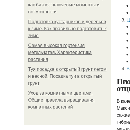
как бизнес: ключевые моменты и
возможности
Ц
Подготовка кустарников и деревьев
к зиме. Как правильно подготовить к
зиме
Самая высокая гортензия
метельчатая. Характеристика
растения
В
Туя посадка в открытый грунт летом
и весной. Посадка туи в открытый
Пио
грунт
отц
Уход за комнатными цветами.
Общие правила выращивания
В кач
комнатных растений
Макси
сажае
гибри
между