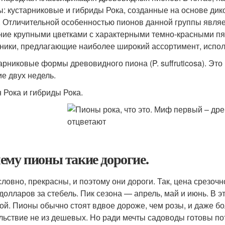
ы: кустарниковые и гибриды Рока, созданные на основе дик
i). Отличительной особенностью пионов данной группы явля
ние крупными цветками с характерными темно-красными пя
ники, предлагающие наиболее широкий ассортимент, испо
тарниковые формы древовидного пиона (P. suffruticosa). Эт
ие двух недель.
н Рока и гибриды Рока.
ему пионы такие дорогие.
условно, прекрасны, и поэтому они дороги. Так, цена срезоч
 долларов за стебель. Пик сезона — апрель, май и июнь. В 
ой. Пионы обычно стоят вдвое дороже, чем розы, и даже б
льствие не из дешевых. Но ради мечты садоводы готовы по