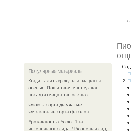
с
Пио
отц
Сод
Популярные материалы
П
П
Когда сажать крокусы и гиацинты
осенью. Пошаговая инструкция
посадки гиацинтов осенью
Флоксы сорта дымчатые.
Фиолетовые сорта флоксов
Урожайность яблок с 1 га
интенсивного сада. Яблоневый сад,