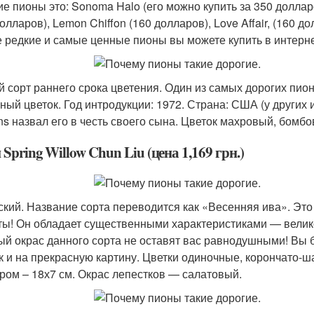
ие пионы это: Sonoma Halo (его можно купить за 350 долларо
олларов), Lemon Chiffon (160 долларов), Love Affair, (160 
 редкие и самые ценные пионы вы можете купить в интер
й сорт раннего срока цветения. Один из самых дорогих пи
ный цветок. Год интродукции: 1972. Страна: США (у других
ns назвал его в честь своего сына. Цветок махровый, бомб
Spring Willow Chun Liu (цена 1,169 грн.)
ский. Название сорта переводится как «Весенняя ива». Это
ты! Он обладает существенными характеристиками — вели
ый окрас данного сорта не оставят вас равнодушными! Вы бу
ак и на прекрасную картину. Цветки одиночные, корончато
ром – 18х7 см. Окрас лепестков — салатовый.