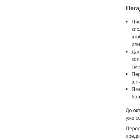
Поса
Пио
кис
что
или
Дал
зол
сме
Пер
шей
Ямы
бол
До ок
уже с
Перед
предо