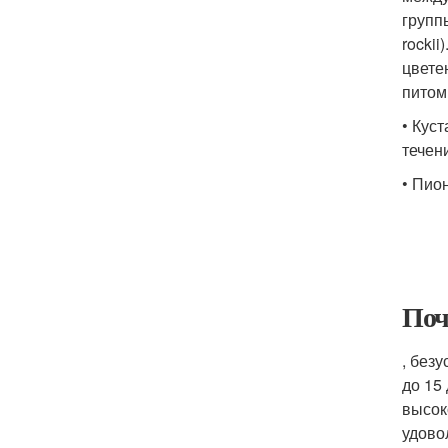
групп
rocki
цвете
питом
• Кус
течен
• Пио
Поч
, без
до 15
высок
удово