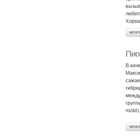
вызыв
любит
Хорош
читат
Пио
В кач
Макси
сажае
гибри
между
групп
rockii)
читат