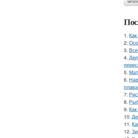
читат
Пос
1.
Как
2.
Осо
3.
Все
4.
Дел
перес
5.
Мат
6.
Нар
плава
7.
Рис
8.
Рыб
9.
Как
10.
Де
11.
Ка
12.
Зи