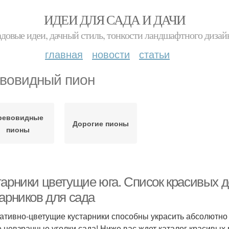
ИДЕИ ДЛЯ САДА И ДАЧИ
адовые идеи, дачный стиль, тонкости ландшафтного дизай
главная
новости
статьи
вовидный пион
ревовидные
Дорогие пионы
пионы
тарники цветущие юга. Список красивых 
тарников для сада
ативно-цветущие кустарники способны украсить абсолютно
 невзрачные уголки сада! Ниже вас ждет каталог красивых