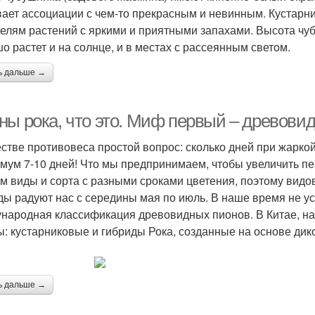
ает ассоциации с чем-то прекрасным и невинным. Кустарни
елям растений с яркими и приятными запахами. Высота чуб
о растет и на солнце, и в местах с рассеянным светом.
ь дальше →
ны рока, что это. Миф первый – древови
естве противовеса простой вопрос: сколько дней при жарко
мум 7-10 дней! Что мы предпринимаем, чтобы увеличить п
м виды и сорта с разными сроками цветения, поэтому вид
ды радуют нас с середины мая по июль. В наше время не у
народная классификация древовидных пионов. В Китае, на 
ы: кустарниковые и гибриды Рока, созданные на основе дик
.
ь дальше →