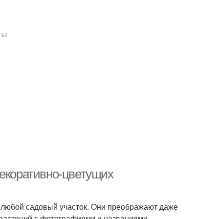
на
декоративно-цветущих
 любой садовый участок. Они преображают даже
 растений с фотографиями и названиями.