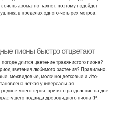
к очень ароматно пахнет, поэтому подойдет
ушника в пределах одного-четырех метров.
дные пионы быстро отцветают
й погоде длится цветение травянистого пиона?
ериод цветения любимого растения? Правильно,
овые, межвидовые, молочноцветковые и Ито-
становлена четкая универсальная
родине моего героя, принято разделение на две
орастущего подвида древовидного пиона (P.