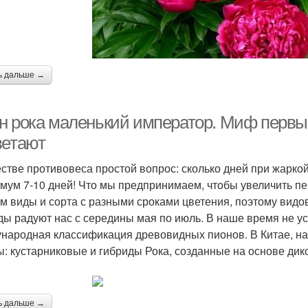
ь дальше →
н рока маленький император. Миф первы
ветают
естве противовеса простой вопрос: сколько дней при жарко
мум 7-10 дней! Что мы предпринимаем, чтобы увеличить п
м виды и сорта с разными сроками цветения, поэтому вид
ды радуют нас с середины мая по июль. В наше время не у
народная классификация древовидных пионов. В Китае, на 
ы: кустарниковые и гибриды Рока, созданные на основе дик
.
ь дальше →