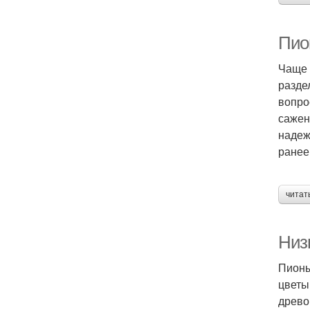
Пио
Чаще 
разде
вопро
сажен
надеж
ранее,
читат
Низ
Пионы
цветы
древо