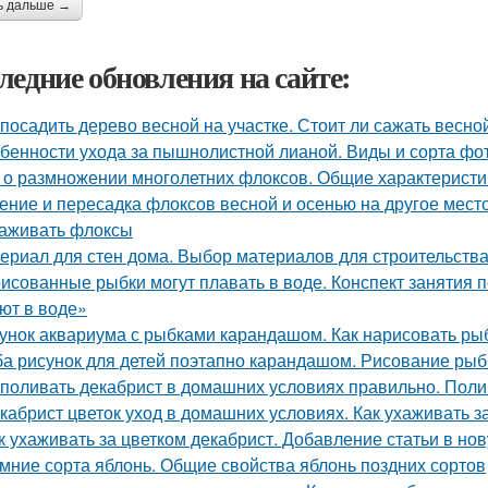
ь дальше →
ледние обновления на сайте:
 посадить дерево весной на участке. Стоит ли сажать весно
бенности ухода за пышнолистной лианой. Виды и сорта фо
 о размножении многолетних флоксов. Общие характеристи
ение и пересадка флоксов весной и осенью на другое место.
аживать флоксы
ериал для стен дома. Выбор материалов для строительства
исованные рыбки могут плавать в воде. Конспект занятия
ют в воде»
унок аквариума с рыбками карандашом. Как нарисовать рыб
а рисунок для детей поэтапно карандашом. Рисование рыбк
 поливать декабрист в домашних условиях правильно. Поли
кабрист цветок уход в домашних условиях. Как ухаживать з
к ухаживать за цветком декабрист. Добавление статьи в но
мние сорта яблонь. Общие свойства яблонь поздних сортов