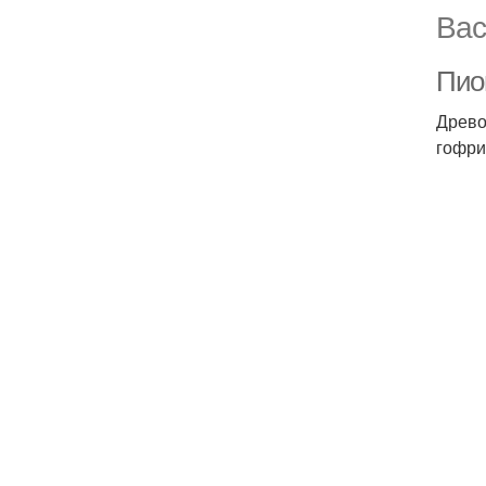
Вас
Пио
Древо
гофри