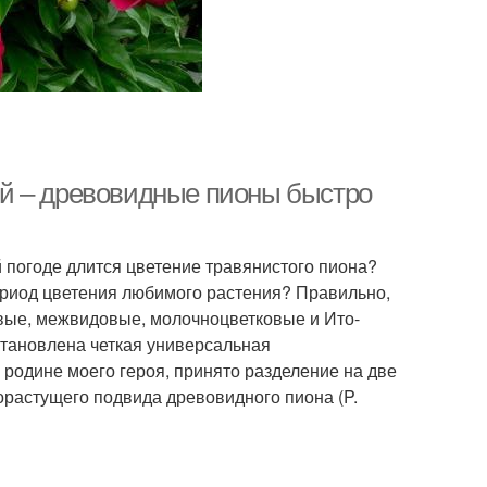
й – древовидные пионы быстро
й погоде длится цветение травянистого пиона?
ериод цветения любимого растения? Правильно,
овые, межвидовые, молочноцветковые и Ито-
становлена четкая универсальная
родине моего героя, принято разделение на две
орастущего подвида древовидного пиона (P.