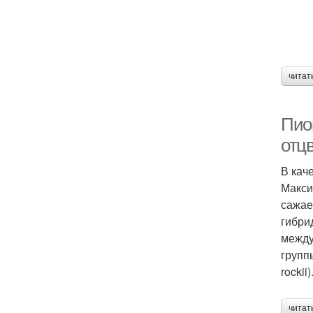
читат
Пио
отц
В кач
Макси
сажае
гибри
между
групп
rockii)
читат