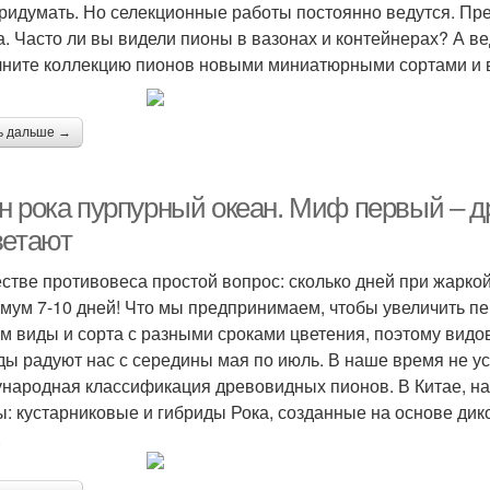
ридумать. Но селекционные работы постоянно ведутся. Пр
а. Часто ли вы видели пионы в вазонах и контейнерах? А в
ните коллекцию пионов новыми миниатюрными сортами и в
ь дальше →
н рока пурпурный океан. Миф первый – 
ветают
естве противовеса простой вопрос: сколько дней при жарко
мум 7-10 дней! Что мы предпринимаем, чтобы увеличить п
м виды и сорта с разными сроками цветения, поэтому вид
ды радуют нас с середины мая по июль. В наше время не у
народная классификация древовидных пионов. В Китае, на 
ы: кустарниковые и гибриды Рока, созданные на основе дик
.