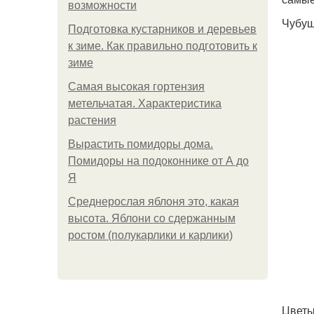
возможности
Чубуш
Подготовка кустарников и деревьев
к зиме. Как правильно подготовить к
зиме
Самая высокая гортензия
метельчатая. Характеристика
растения
Вырастить помидоры дома.
Помидоры на подоконнике от А до
Я
Среднерослая яблоня это, какая
высота. Яблони со сдержанным
ростом (полукарлики и карлики)
Цветы