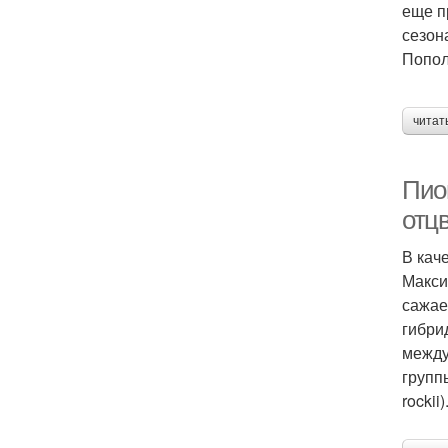
еще п
сезон
Попол
читат
Пио
отц
В кач
Макси
сажае
гибри
между
групп
rockii)