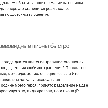
едлагаем обратить ваше внимание на новинки
едь теперь это становится реальностью!
ы по достоинству оцените:
древовидные пионы быстро
й погоде длится цветение травянистого пиона?
ериод цветения любимого растения? Правильно,
овые, межвидовые, молочноцветковые и Ито-
становлена четкая универсальная
родине моего героя, принято разделение на две
орастущего подвида древовидного пиона (P.