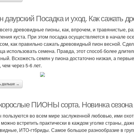
н даурский Посадка и уход. Как сажать д
всего древовидные пионы, как, впрочем, и травянистые, р
ления куста. При этом посадка осуществляется в начале ос
сом, как правильно сажать древовидный пион весной. Сдела
ца использовать семена. Правда, этот способ более длител
ный. Всхожесть семян у пиона достаточно низкая, а первы
 чем через 5-6 лет.
ь дальше →
корослые ПИОНЫ сорта. Новинка сезон
 пользуются во всем мире заслуженной любовью, ими охот
 можно встретить практически в каждом уголке страны, да
видные, ИТО-гтбриды. Самое большое разнообразие в групп