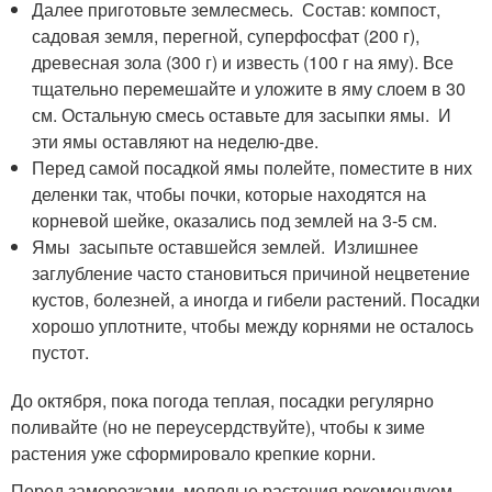
Далее приготовьте землесмесь. Состав: компост,
садовая земля, перегной, суперфосфат (200 г),
древесная зола (300 г) и известь (100 г на яму). Все
тщательно перемешайте и уложите в яму слоем в 30
см. Остальную смесь оставьте для засыпки ямы. И
эти ямы оставляют на неделю-две.
Перед самой посадкой ямы полейте, поместите в них
деленки так, чтобы почки, которые находятся на
корневой шейке, оказались под землей на 3-5 см.
Ямы засыпьте оставшейся землей. Излишнее
заглубление часто становиться причиной нецветение
кустов, болезней, а иногда и гибели растений. Посадки
хорошо уплотните, чтобы между корнями не осталось
пустот.
До октября, пока погода теплая, посадки регулярно
поливайте (но не переусердствуйте), чтобы к зиме
растения уже сформировало крепкие корни.
Перед заморозками, молодые растения рекомендуем