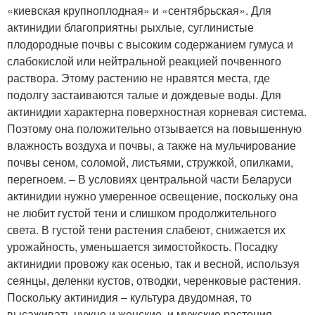
«киевская крупноплодная» и «сентябрьская». Для
актинидии благоприятны рыхлые, суглинистые
плодородные почвы с высоким содержанием гумуса и
слабокислой или нейтральной реакцией почвенного
раствора. Этому растению не нравятся места, где
подолгу застаиваются талые и дождевые воды. Для
актинидии характерна поверхностная корневая система.
Поэтому она положительно отзывается на повышенную
влажность воздуха и почвы, а также на мульчирование
почвы сеном, соломой, листьями, стружкой, опилками,
перегноем. – В условиях центральной части Беларуси
актинидии нужно умеренное освещение, поскольку она
не любит густой тени и слишком продолжительного
света. В густой тени растения слабеют, снижается их
урожайность, уменьшается зимостойкость. Посадку
актинидии провожу как осенью, так и весной, используя
сеянцы, деленки кустов, отводки, черенковые растения.
Поскольку актинидия – культура двудомная, то
высаживать нужно и женские, и мужские растения,