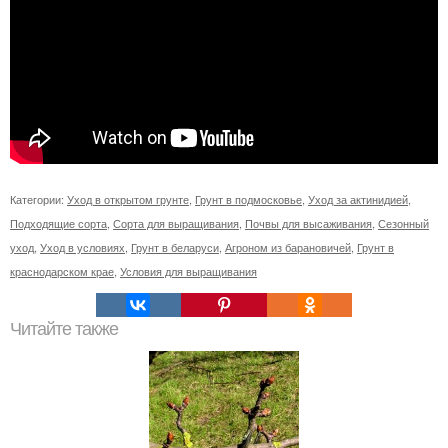
Категории:
Уход в открытом грунте
,
Грунт в подмосковье
,
Уход за актинидией
,
Подходящие сорта
,
Сорта для выращивания
,
Почвы для высаживания
,
Сезонный
уход
,
Уход в условиях
,
Грунт в беларуси
,
Агроном из барановичей
,
Грунт в
краснодарском крае
,
Условия для выращивания
Читайте также