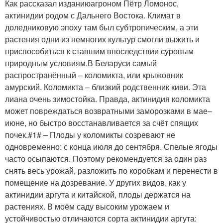
Как рассказал изданиюагроном Пётр Ломонос,
актинидии родом с Дальнего Востока. Климат в
доледниковую эпоху там был субтропическим, а эти
растения одни из немногих культур смогли выжить и
приспособиться к ставшим впоследствии суровым
природным условиям.В Беларуси самый
распространённый – коломикта, или крыжовник
амурский. Коломикта – близкий родственник киви. Эта
лиана очень зимостойка. Правда, актинидия коломикта
может повреждаться возвратными заморозками в мае–
июне, но быстро восстанавливается за счёт спящих
почек.#1# – Плоды у коломикты созревают не
одновременно: с конца июля до сентября. Спелые ягоды
часто осыпаются. Поэтому рекомендуется за один раз
снять весь урожай, разложить по коробкам и перенести в
помещение на дозревание. У других видов, как у
актинидии аргута и китайской, плоды держатся на
растениях. В моём саду высоким урожаем и
устойчивостью отличаются сорта актинидии аргута: