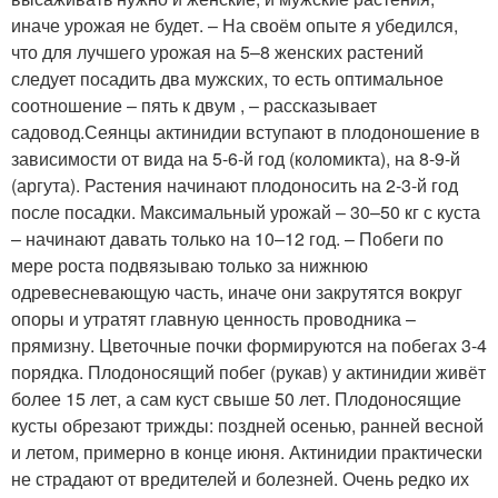
иначе урожая не будет. – На своём опыте я убедился,
что для лучшего урожая на 5–8 женских растений
следует посадить два мужских, то есть оптимальное
соотношение – пять к двум , – рассказывает
садовод.Сеянцы актинидии вступают в плодоношение в
зависимости от вида на 5-6-й год (коломикта), на 8-9-й
(аргута). Растения начинают плодоносить на 2-3-й год
после посадки. Максимальный урожай – 30–50 кг с куста
– начинают давать только на 10–12 год. – Побеги по
мере роста подвязываю только за нижнюю
одревесневающую часть, иначе они закрутятся вокруг
опоры и утратят главную ценность проводника –
прямизну. Цветочные почки формируются на побегах 3-4
порядка. Плодоносящий побег (рукав) у актинидии живёт
более 15 лет, а сам куст свыше 50 лет. Плодоносящие
кусты обрезают трижды: поздней осенью, ранней весной
и летом, примерно в конце июня. Актинидии практически
не страдают от вредителей и болезней. Очень редко их