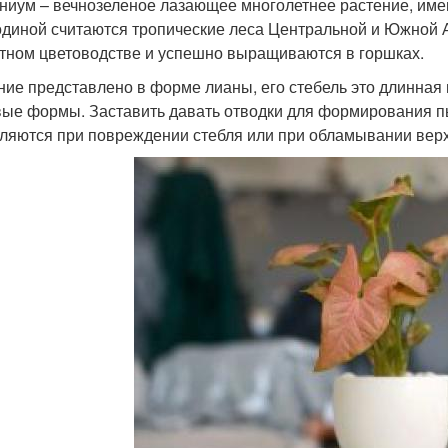
ниум – вечнозеленое лазающее многолетнее растение, им
одиной считаются тропические леса Центральной и Южной 
тном цветоводстве и успешно выращиваются в горшках.
ние представлено в форме лианы, его стебель это длинная 
вые формы. Заставить давать отводки для формирования пы
ляются при повреждении стебля или при обламывании верх