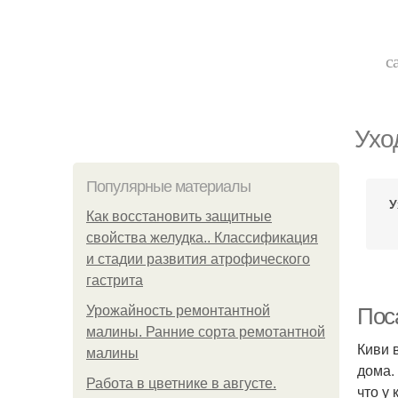
с
Ухо
Популярные материалы
У
Как восстановить защитные
свойства желудка.. Классификация
и стадии развития атрофического
гастрита
Урожайность ремонтантной
Поса
малины. Ранние сорта ремотантной
Киви 
малины
дома.
Работа в цветнике в августе.
что у