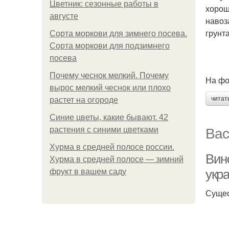
Цветник: сезонные работы в
хорош
августе
навоз
грунт
Сорта моркови для зимнего посева.
Сорта моркови для подзимнего
посева
Почему чеснок мелкий. Почему
На фо
вырос мелкий чеснок или плохо
читат
растет на огороде
Синие цветы, какие бывают. 42
Вас
растения с синими цветками
Хурма в средней полосе россии.
Вин
Хурма в средней полосе — зимний
укр
фрукт в вашем саду
Сущес