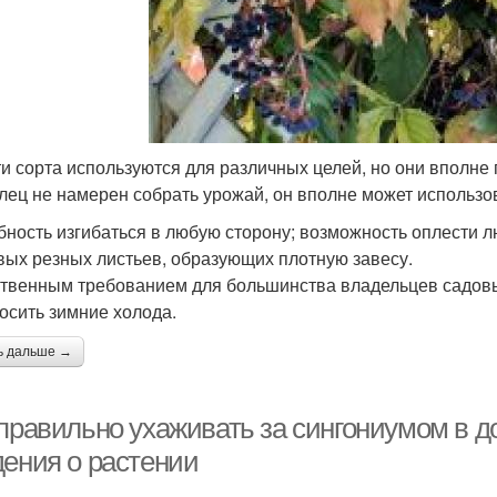
ти сорта используются для различных целей, но они вполне
лец не намерен собрать урожай, он вполне может использо
бность изгибаться в любую сторону; возможность оплести 
вых резных листьев, образующих плотную завесу.
твенным требованием для большинства владельцев садовых
осить зимние холода.
ь дальше →
 правильно ухаживать за сингониумом в 
дения о растении