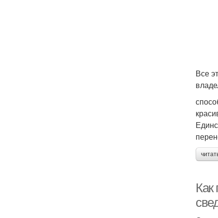
Все э
владе
спосо
краси
Единс
перен
читат
Как
све