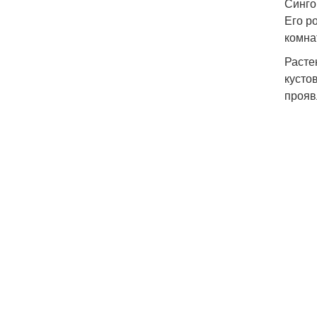
Синго
Его р
комна
Расте
кусто
прояв