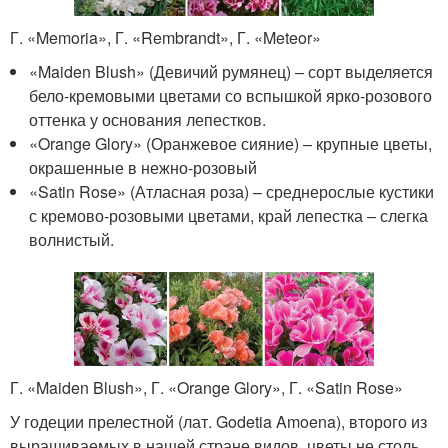
Г. «Memoria», Г. «Rembrandt», Г. «Meteor»
«Maiden Blush» (Девичий румянец) – сорт выделяется
бело-кремовыми цветами со вспышкой ярко-розового
оттенка у основания лепестков.
«Orange Glory» (Оранжевое сияние) – крупные цветы,
окрашенные в нежно-розовый
«Satin Rose» (Атласная роза) – среднерослые кустики
с кремово-розовыми цветами, край лепестка – слегка
волнистый.
Г. «Maiden Blush», Г. «Orange Glory», Г. «Satin Rose»
У годеции прелестной (лат. Godetia Amoena), второго из
выращиваемых в нашей стране видов, цветы не столь