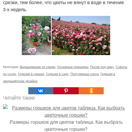
срезки, тем более, что цветы не вянут в воде в течение
3-х недель.
Категории:
Выращивание из семян
,
Основные принципы
,
Посев под зиму
,
Советы
по уходу
,
Годеция в горшке
,
Годеция в саду
,
Популярные сорта
,
Годеция в
ландшафтном дизайне
Читайте также
Размеры горшков для цветов таблица. Как выбрать
цветочные горшки?