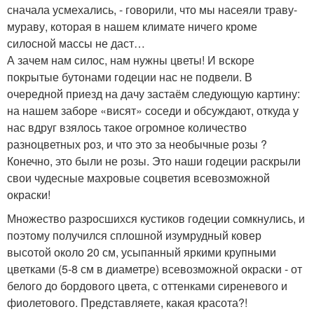
сначала усмехались, - говорили, что мы насеяли траву-
мураву, которая в нашем климате ничего кроме
силосной массы не даст…
А зачем нам силос, нам нужны цветы! И вскоре
покрытые бутонами годеции нас не подвели. В
очередной приезд на дачу застаём следующую картину:
на нашем заборе «висят» соседи и обсуждают, откуда у
нас вдруг взялось такое огромное количество
разноцветных роз, и что это за необычные розы ?
Конечно, это были не розы. Это наши годеции раскрыли
свои чудесные махровые соцветия всевозможной
окраски!
Множество разросшихся кустиков годеции сомкнулись, и
поэтому получился сплошной изумрудный ковер
высотой около 20 см, усыпанный яркими крупными
цветками (5-8 см в диаметре) всевозможной окраски - от
белого до бордового цвета, с оттенками сиреневого и
фиолетового. Представляете, какая красота?!