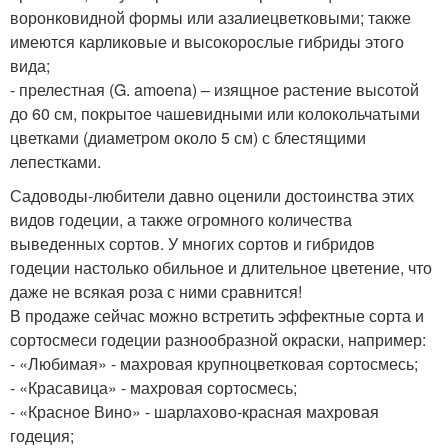
воронковидной формы или азалиецветковыми; также
имеются карликовые и высокорослые гибриды этого
вида;
- прелестная (G. amoena) – изящное растение высотой
до 60 см, покрытое чашевидными или колокольчатыми
цветками (диаметром около 5 см) с блестящими
лепестками.
Садоводы-любители давно оценили достоинства этих
видов годеции, а также огромного количества
выведенных сортов. У многих сортов и гибридов
годеции настолько обильное и длительное цветение, что
даже не всякая роза с ними сравнится!
В продаже сейчас можно встретить эффектные сорта и
сортосмеси годеции разнообразной окраски, например:
- «Любимая» - махровая крупноцветковая сортосмесь;
- «Красавица» - махровая сортосмесь;
- «Красное Вино» - шарлахово-красная махровая
годеция;