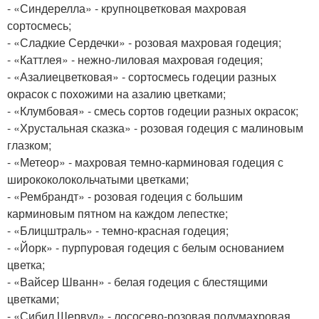
- «Синдерелла» - крупноцветковая махровая
сортосмесь;
- «Сладкие Сердечки» - розовая махровая годеция;
- «Каттлея» - нежно-лиловая махровая годеция;
- «Азалиецветковая» - сортосмесь годеции разных
окрасок с похожими на азалию цветками;
- «Клумбовая» - смесь сортов годеции разных окрасок;
- «Хрустальная сказка» - розовая годеция с малиновым
глазком;
- «Метеор» - махровая темно-карминовая годеция с
ширококолокольчатыми цветками;
- «Рембрандт» - розовая годеция с большим
карминовым пятном на каждом лепестке;
- «Блицштраль» - темно-красная годеция;
- «Йорк» - пурпуровая годеция с белым основанием
цветка;
- «Вайсер Шванн» - белая годеция с блестящими
цветками;
- «Сибил Шервуд» - лососево-розовая полумахровая