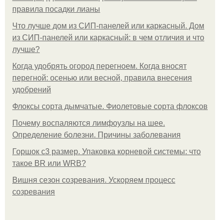
правила посадки лианы
Что лучше дом из СИП-панелей или каркасный. Дом
из СИП-панелей или каркасный: в чем отличия и что
лучше?
Когда удобрять огород перегноем. Когда вносят
перегной: осенью или весной, правила внесения
удобрений
Флоксы сорта дымчатые. Фиолетовые сорта флоксов
Почему воспаляются лимфоузлы на шее.
Определение болезни. Причины заболевания
Горшок с3 размер. Упаковка корневой системы: что
такое BR или WRB?
Вишня сезон созревания. Ускоряем процесс
созревания