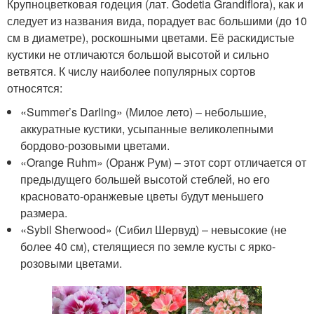
Крупноцветковая годеция (лат. Godetia Grandiflora), как и
следует из названия вида, порадует вас большими (до 10
см в диаметре), роскошными цветами. Её раскидистые
кустики не отличаются большой высотой и сильно
ветвятся. К числу наиболее популярных сортов
относятся:
«Summer’s Darling» (Милое лето) – небольшие,
аккуратные кустики, усыпанные великолепными
бордово-розовыми цветами.
«Orange Ruhm» (Оранж Рум) – этот сорт отличается от
предыдущего большей высотой стеблей, но его
красновато-оранжевые цветы будут меньшего
размера.
«Sybil Sherwood» (Сибил Шервуд) – невысокие (не
более 40 см), стелящиеся по земле кусты с ярко-
розовыми цветами.