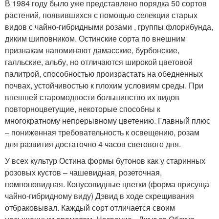
В 1984 году было уже представлено порядка 50 сортов
растений, появившихся с помощью селекции старых
видов с чайно-гибридными розами , группы флорибунда,
диким шиповником. Остинские сорта по внешним
признакам напоминают дамасские, бурбонские,
галльские, альбу, но отличаются широкой цветовой
палитрой, способностью произрастать на обедненных
почвах, устойчивостью к плохим условиям среды. При
внешней старомодности большинство их видов
повторноцветущие, некоторые способны к
многократному непрерывному цветению. Главный плюс
– пониженная требовательность к освещению, розам
для развития достаточно 4 часов светового дня.
У всех культур Остина формы бутонов как у старинных
розовых кустов – чашевидная, розеточная,
помпоновидная. Конусовидные цветки (форма присуща
чайно-гибридному виду) Дэвид в ходе скрещивания
отбраковывал. Каждый сорт отличается своим