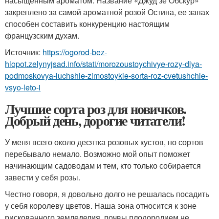
насыщенным ароматом. Название «Джуд зе Обскур»
закреплено за самой ароматной розой Остина, ее запах
способен составить конкуренцию настоящим
французским духам.
Источник:
https://ogorod-bez-
hlopot.zelynyjsad.info/stati/morozoustoychivye-rozy-dlya-
podmoskovya-luchshie-zimostoykie-sorta-roz-cvetushchie-
vsyo-leto-i
Лучшие сорта роз для новичков.
Добрый день, дорогие читатели!
У меня всего около десятка розовых кустов, но сортов
перебывало немало. Возможно мой опыт поможет
начинающим садоводам и тем, кто только собирается
завести у себя розы.
Честно говоря, я довольно долго не решалась посадить
у себя королеву цветов. Наша зона относится к зоне
рискованного земледелия, почвы плодородием не