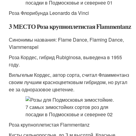
Роза Флорибунда Leonardo da Vinci
3 МЕСТО Роза крупноплетистая Flammentanz
Синонимы названия: Flame Dance, Flaming Dance,
Vlammenspel
Роза Кордес, гибрид Rubiginosa, выведена в 1955
году.
Вильгельм Кордес, автор сорта, считал Фламментанз
своим лучшим красноцветковым гибридом, но ругал
ее за одноразовое цветение.
Роза крупноплетистая Flammentanz
Кусты сильнорослые, до З м высотой. Красные