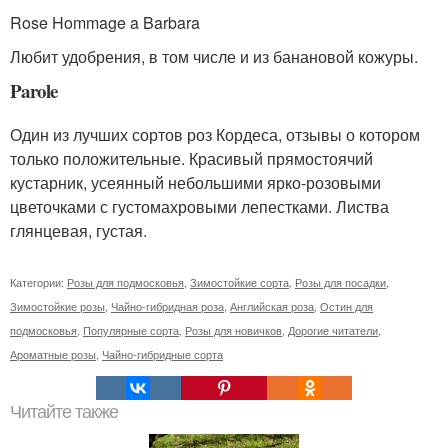
Rose Hommage a Barbara
Любит удобрения, в том числе и из банановой кожуры.
Parole
Один из лучших сортов роз Кордеса, отзывы о котором
только положительные. Красивый прямостоячий
кустарник, усеянный небольшими ярко-розовыми
цветочками с густомахровыми лепестками. Листва
глянцевая, густая.
Категории:
Розы для подмосковья
,
Зимостойкие сорта
,
Розы для посадки
,
Зимостойкие розы
,
Чайно-гибридная роза
,
Английская роза
,
Остин для
подмосковья
,
Популярные сорта
,
Розы для новичков
,
Дорогие читатели
,
Ароматные розы
,
Чайно-гибридные сорта
Читайте также