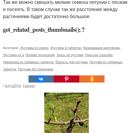
Так же можно смешать мелкие семена петунии с песком
и посеять. В таком случае так же расстояние между
растениями будет достаточно большое.
get_related_posts_thumbnails(); ?
Категории:
Эустомы из семян
,
Эустомы в таблетки
,
Начинающие цветоводы
,
Эустомы от а
,
Полная технология
,
Знать об эустоме
,
Простые способы
,
Пикировка из торфяных таблеток
,
Ёмкость для петунии
,
Петунии из торфяных
таблеток
,
Петунии без пикировки
Читайте также