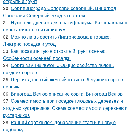
открытый грунт
30.
Сорт винограда Саперави северный. Виноград
Саперави Северный: уход за сортом
31.
Нужен ли дренаж для спатифиллума. Как правильно
пересаживать спатифиллум
32.
Можно ли вырастить Лиатрис дома в горшке.
Лиатрис посадка и уход
33.
Как посадить тую в открытый грунт осенью.
Особенности осенней посадки
34.
Сорта зимних яблонь. Общие свойства яблонь
поздних сортов
35.
Персик донецкий желтый отзывы. 5 лучших сортов
персика
36.
Виноград Велюр описание сорта. Виноград Велюр
37.
Совместимость при посадке плодовых деревьев и
ягодных кустарников. Схема совместимости деревьев и
кустарников
38.
Ранний сорт яблок. Добавление статьи в новую
подборку