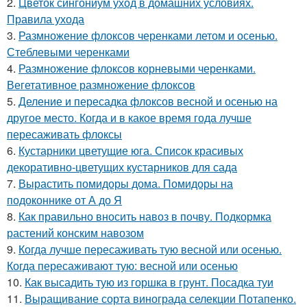
2.
Цветок сингониум уход в домашних условиях.
Правила ухода
3.
Размножение флоксов черенками летом и осенью.
Стеблевыми черенками
4.
Размножение флоксов корневыми черенками.
Вегетативное размножение флоксов
5.
Деление и пересадка флоксов весной и осенью на
другое место. Когда и в какое время года лучше
пересаживать флоксы
6.
Кустарники цветущие юга. Список красивых
декоративно-цветущих кустарников для сада
7.
Вырастить помидоры дома. Помидоры на
подоконнике от А до Я
8.
Как правильно вносить навоз в почву. Подкормка
растений конским навозом
9.
Когда лучше пересаживать тую весной или осенью.
Когда пересаживают тую: весной или осенью
10.
Как высадить тую из горшка в грунт. Посадка туи
11.
Выращивание сорта винограда селекции Потапенко.