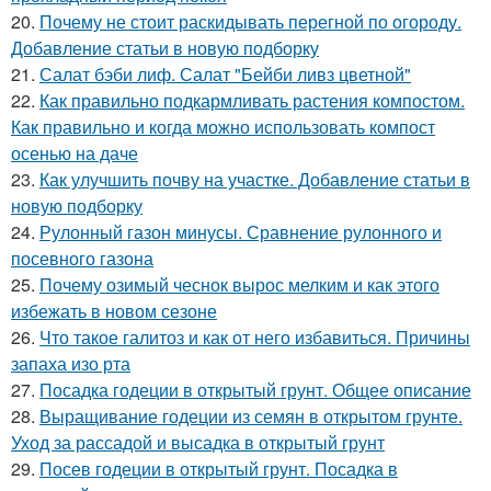
20.
Почему не стоит раскидывать перегной по огороду.
Добавление статьи в новую подборку
21.
Салат бэби лиф. Салат "Бейби ливз цветной"
22.
Как правильно подкармливать растения компостом.
Как правильно и когда можно использовать компост
осенью на даче
23.
Как улучшить почву на участке. Добавление статьи в
новую подборку
24.
Рулонный газон минусы. Сравнение рулонного и
посевного газона
25.
Почему озимый чеснок вырос мелким и как этого
избежать в новом сезоне
26.
Что такое галитоз и как от него избавиться. Причины
запаха изо рта
27.
Посадка годеции в открытый грунт. Общее описание
28.
Выращивание годеции из семян в открытом грунте.
Уход за рассадой и высадка в открытый грунт
29.
Посев годеции в открытый грунт. Посадка в