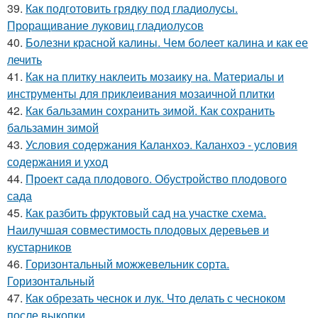
39.
Как подготовить грядку под гладиолусы.
Проращивание луковиц гладиолусов
40.
Болезни красной калины. Чем болеет калина и как ее
лечить
41.
Как на плитку наклеить мозаику на. Материалы и
инструменты для приклеивания мозаичной плитки
42.
Как бальзамин сохранить зимой. Как сохранить
бальзамин зимой
43.
Условия содержания Каланхоэ. Каланхоэ - условия
содержания и уход
44.
Проект сада плодового. Обустройство плодового
сада
45.
Как разбить фруктовый сад на участке схема.
Наилучшая совместимость плодовых деревьев и
кустарников
46.
Горизонтальный можжевельник сорта.
Горизонтальный
47.
Как обрезать чеснок и лук. Что делать с чесноком
после выкопки