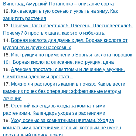
Виноград Амурский Потапенко – описание сорта
12.
Как высадить тую осенью и укрыть на зиму. Как
защитить растения
13.
Почему Плесневеет хлеб. Плесень. Плесневеет хлеб.
Почему? 3 простых шага, как этого избежать.
14.
Борная кислота для дачных дел. Борная кислота от
муравьев и других насекомых
15.
Инструкция по применению Борная кислота порошок
10г. Борная кислота: описание, инструкция, цена
16.
Аденома простаты симптомы и лечение у мужчин.
Симптомы аденомы простаты
17.
Можно ли растворить камни в почках. Как вывести
камни из почек без операции: эффективные методы
лечения
18.
Осенний календарь ухода за комнатными
растениями. Календарь ухода за растениями
19.
Уход осенью за комнатными цветами. Уход за
комнатными растениями осенью, которым не нужен
прохладный период покоя