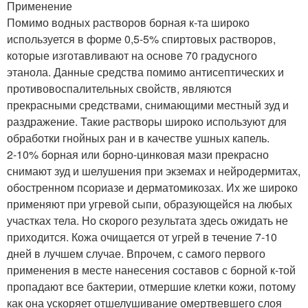
Применение
Помимо водных растворов борная к-та широко
используется в форме 0,5-5% спиртовых растворов,
которые изготавливают на основе 70 градусного
этанола. Данные средства помимо антисептических и
противовоспалительных свойств, являются
прекрасными средствами, снимающими местный зуд и
раздражение. Такие растворы широко используют для
обработки гнойных ран и в качестве ушных капель.
2-10% борная или борно-цинковая мази прекрасно
снимают зуд и шелушения при экземах и нейродермитах,
обостренном псориазе и дерматомикозах. Их же широко
применяют при угревой сыпи, образующейся на любых
участках тела. Но скорого результата здесь ожидать не
приходится. Кожа очищается от угрей в течение 7-10
дней в лучшем случае. Впрочем, с самого первого
применения в месте нанесения составов с борной к-той
пропадают все бактерии, отмершие клетки кожи, потому
как она ускоряет отшелушивание омертвевшего слоя