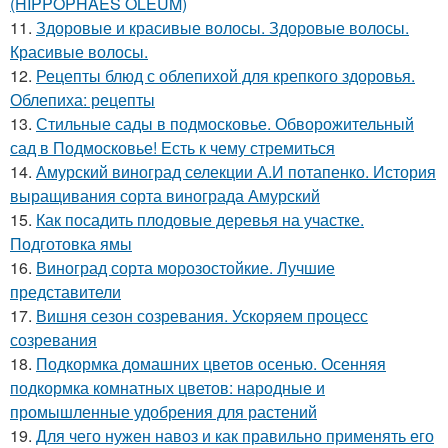
(HIPPOPHAES OLEUM)
11.
Здоровые и красивые волосы. Здоровые волосы.
Красивые волосы.
12.
Рецепты блюд с облепихой для крепкого здоровья.
Облепиха: рецепты
13.
Стильные сады в подмосковье. Обворожительный
сад в Подмосковье! Есть к чему стремиться
14.
Амурский виноград селекции А.И потапенко. История
выращивания сорта винограда Амурский
15.
Как посадить плодовые деревья на участке.
Подготовка ямы
16.
Виноград сорта морозостойкие. Лучшие
представители
17.
Вишня сезон созревания. Ускоряем процесс
созревания
18.
Подкормка домашних цветов осенью. Осенняя
подкормка комнатных цветов: народные и
промышленные удобрения для растений
19.
Для чего нужен навоз и как правильно применять его