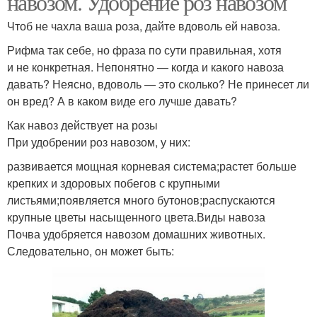
навозом. Удобрение роз навозом
Чтоб не чахла ваша роза, дайте вдоволь ей навоза.
Рифма так себе, но фраза по сути правильная, хотя
Подкормка с борной
Корневые подкормки
и не конкретная. Непонятно — когда и какого навоза
кислоты
давать? Неясно, вдоволь — это сколько? Не принесет ли
он вред? А в каком виде его лучше давать?
Как навоз действует на розы
Кислота для подкормки
При удобрении роз навозом, у них:
развивается мощная корневая система;растет больше
крепких и здоровых побегов с крупными
листьями;появляется много бутонов;распускаются
крупные цветы насыщенного цвета.Виды навоза
Почва удобряется навозом домашних животных.
Следовательно, он может быть: