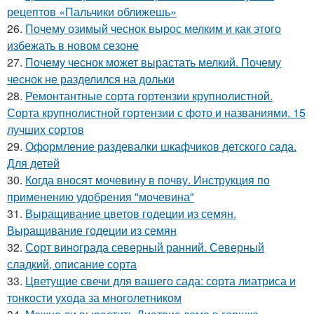
рецептов «Пальчики оближешь»
26.
Почему озимый чеснок вырос мелким и как этого
избежать в новом сезоне
27.
Почему чеснок может вырастать мелкий. Почему
чеснок не разделился на дольки
28.
Ремонтантные сорта гортензии крупнолистной.
Сорта крупнолистной гортензии с фото и названиями. 15
лучших сортов
29.
Оформление раздевалки шкафчиков детского сада.
Для детей
30.
Когда вносят мочевину в почву. Инструкция по
применению удобрения "мочевина"
31.
Выращивание цветов годеции из семян.
Выращивание годеции из семян
32.
Сорт винограда северный ранний. Северный
сладкий, описание сорта
33.
Цветущие свечи для вашего сада: сорта лиатриса и
тонкости ухода за многолетником