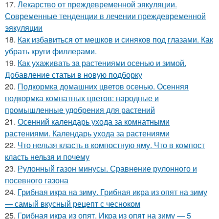
17.
Лекарство от преждевременной эякуляции.
Современные тенденции в лечении преждевременной
эякуляции
18.
Как избавиться от мешков и синяков под глазами. Как
убрать круги филлерами.
19.
Как ухаживать за растениями осенью и зимой.
Добавление статьи в новую подборку
20.
Подкормка домашних цветов осенью. Осенняя
подкормка комнатных цветов: народные и
промышленные удобрения для растений
21.
Осенний календарь ухода за комнатными
растениями. Календарь ухода за растениями
22.
Что нельзя класть в компостную яму. Что в компост
класть нельзя и почему
23.
Рулонный газон минусы. Сравнение рулонного и
посевного газона
24.
Грибная икра на зиму. Грибная икра из опят на зиму
— самый вкусный рецепт с чесноком
25.
Грибная икра из опят. Икра из опят на зиму — 5