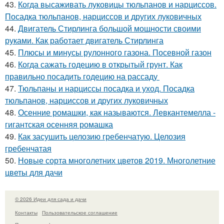
43.
Когда высаживать луковицы тюльпанов и нарциссов.
Посадка тюльпанов, нарциссов и других луковичных
44.
Двигатель Стирлинга большой мощности своими
руками. Как работает двигатель Стирлинга
45.
Плюсы и минусы рулонного газона. Посевной газон
46.
Когда сажать годецию в открытый грунт. Как
правильно посадить годецию на рассаду
47.
Тюльпаны и нарциссы посадка и уход. Посадка
тюльпанов, нарциссов и других луковичных
48.
Осенние ромашки, как называются. Левкантемелла -
гигантская осенняя ромашка
49.
Как засушить целозию гребенчатую. Целозия
гребенчатая
50.
Новые сорта многолетних цветов 2019. Многолетние
цветы для дачи
© 2026 Идеи для сада и дачи
Контакты
Пользовательское соглашение