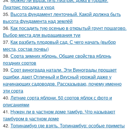
34.
Можно ли вырастить Лиатрис дома в горшке.
Лиатрис посадка и уход
35.
Высота фундамент ленточный. Какой должна быть
высота фундамента над землёй
36.
Как посадить тую осенью в открытый грунт пошагово.
Выбор места для выращивания туи
37.
Как разбить плодовый сад. С чего начать (выбор
места, состав почвы)
38.
Сорта зимних яблонь. Общие свойства яблонь
поздних сортов
39.
Сорт винограда натали. Эти Винограды прощает
ошибки, дают Отличный и Вкусный урожай даже у
начинающих садоводов. Рассказываю, почему именно
эти сорта
40.
Летние сорта яблони. 50 сортов яблок с фото и
описаниями
41.
Нужен ли в частном доме тамбур. Что называют
тамбуром в частном доме
42.
Топинамбур где взять. Топинамбур: особые приметы