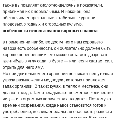
также выправляет кислотно-щелочные показатели,
приближая их к нормальным. И наконец, она
обеспечивает прекрасные, стабильные урожаи
плодовых, ягодных и огородных культур.
особенности использования коровьего навоза
в применении наиболее доступного нам коровьего
навоза есть особенности. он обязательно должен быть
хорошо перепревшим. его можно оставить дозревать
где-нибудь в углу сада, в бурте — или, если хватает сил,
отрыть для него яму.
Но при длительном его хранении возникает нешуточная
угроза размножения медведок , которых привлекает
запах органики. В таких кучах, в теплом местечке, они
делают гнезда. Там откладывают несметное количество
яиц — и в огромных количествах плодятся. Поэтому ко
времени созревания, когда навоз становится готов к
употреблению, возникает реальная опасность разнести
своими же руками медведку по всему саду. В связи с