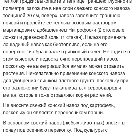
теплой грядки: выкопайте в теплице траншею глубиной в
полметра, заложите в нее слой свежего конского навоза
толщиной 20 см, поверх навоза заполните траншею
почвой и пролейте ее теплым розовым раствором
марганцовки с добавлением Нитрофоски (2 столовые
ложки) и древесной золы (1 стакан). Нельзя применять
лошадиный навоз как биотопливо, если на его
поверхности образовался грибковый налет. Не годится в
этом качестве и недостаточно перепревший навоз,
поскольку не выветрившийся аммиак может отравить
растения. Нежелательно применение конского навоза
для удобрения слишком плотного грунта, поскольку при
его разложении будут накапливаться сероводород и
метан, которые тоже отравляют корни растений.
Не вносите свежий конский навоз под картофель,
поскольку он является переносчиком парши.
В основном свежий навоз (любых животных) вносят в
почву под осеннюю перекопку. Под культуры с