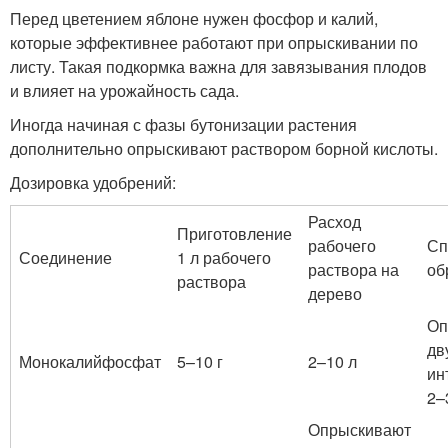
Перед цветением яблоне нужен фосфор и калий,
которые эффективнее работают при опрыскивании по
листу. Такая подкормка важна для завязывания плодов
и влияет на урожайность сада.
Иногда начиная с фазы бутонизации растения
дополнительно опрыскивают раствором борной кислоты.
Дозировка удобрений:
Расход
Приготовление
рабочего
Сп
Соединение
1 л рабочего
раствора на
об
раствора
дерево
Оп
дв
Монокалийфосфат
5–10 г
2–10 л
ин
2–
Опрыскивают