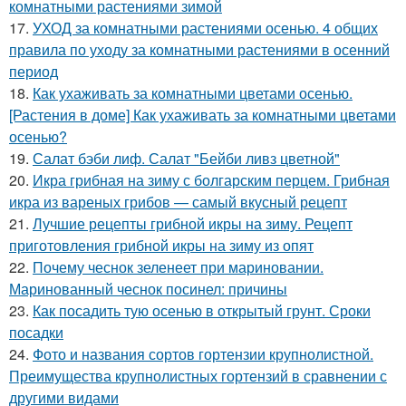
комнатными растениями зимой
17.
УХОД за комнатными растениями осенью. 4 общих
правила по уходу за комнатными растениями в осенний
период
18.
Как ухаживать за комнатными цветами осенью.
[Растения в доме] Как ухаживать за комнатными цветами
осенью?
19.
Салат бэби лиф. Салат "Бейби ливз цветной"
20.
Икра грибная на зиму с болгарским перцем. Грибная
икра из вареных грибов — самый вкусный рецепт
21.
Лучшие рецепты грибной икры на зиму. Рецепт
приготовления грибной икры на зиму из опят
22.
Почему чеснок зеленеет при мариновании.
Маринованный чеснок посинел: причины
23.
Как посадить тую осенью в открытый грунт. Сроки
посадки
24.
Фото и названия сортов гортензии крупнолистной.
Преимущества крупнолистных гортензий в сравнении с
другими видами