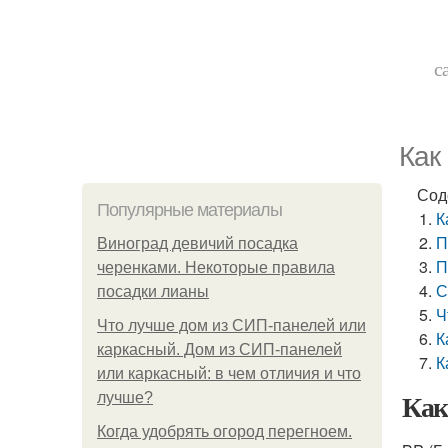
с
Как
Сод
Популярные материалы
К
П
Виноград девичий посадка
П
черенками. Некоторые правила
С
посадки лианы
Ч
Что лучше дом из СИП-панелей или
К
каркасный. Дом из СИП-панелей
К
или каркасный: в чем отличия и что
Как
лучше?
Когда удобрять огород перегноем.