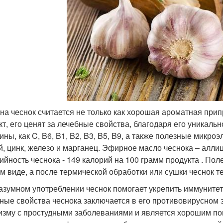
на чеснок считается не только как хорошая ароматная прип
кт, его ценят за лечебные свойства, благодаря его уникаль
ины, как C, B6, B1, B2, B3, B5, B9, а также полезные микро
й, цинк, железо и марганец. Эфирное масло чеснока – алл
ийность чеснока - 149 калорий на 100 грамм продукта . По
м виде, а после термической обработки или сушки чеснок т
азумном употреблении чеснок помогает укрепить иммунитет
ные свойства чеснока заключается в его противовирусном 
изму с простудными заболеваниями и является хорошим по