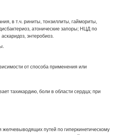
я, в т.ч. риниты, тонзиллиты, гаймориты,
дисбактериоз, атонические запоры; НЦД по
 аскаридоз, энтеробиоз.
ы.
ависимости от способа применения или
ает тахикардию, боли в области сердца; при
ия желчевыводящих путей по гиперкинетическому