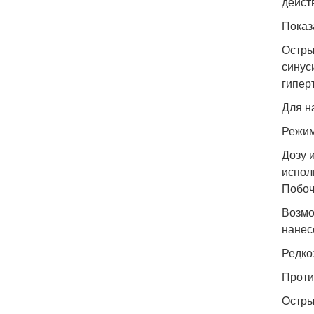
дейст
Показ
Остры
синус
гипер
Для н
Режим
Дозу 
испол
Побоч
Возмо
нанес
Редко
Проти
Остры