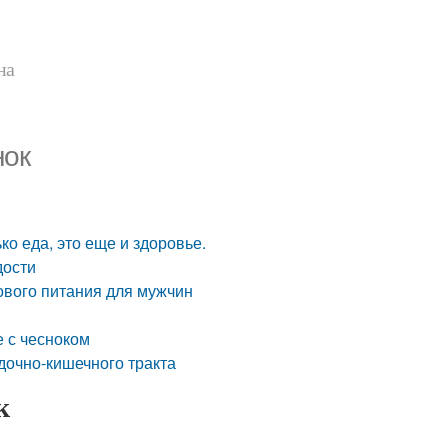
на
нок
ко еда, это еще и здоровье.
дости
ового питания для мужчин
е с чесноком
дочно-кишечного тракта
к