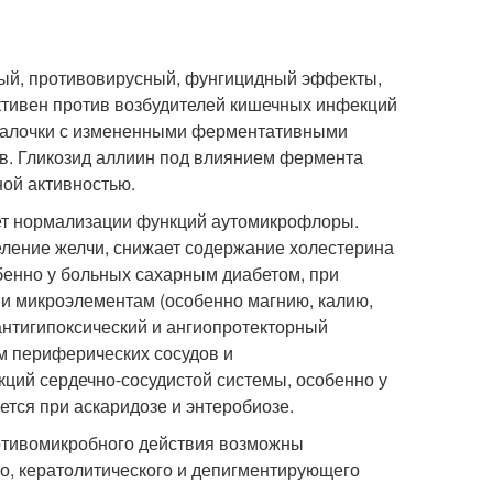
ный, противовирусный, фунгицидный эффекты,
ктивен против возбудителей кишечных инфекций
 палочки с измененными ферментативными
ов. Гликозид аллиин под влиянием фермента
ой активностью.
ует нормализации функций аутомикрофлоры.
ление желчи, снижает содержание холестерина
обенно у больных сахарным диабетом, при
 и микроэлементам (особенно магнию, калию,
 антигипоксический и ангиопротекторный
м периферических сосудов и
ций сердечно-сосудистой системы, особенно у
тся при аскаридозе и энтеробиозе.
отивомикробного действия возможны
о, кератолитического и депигментирующего