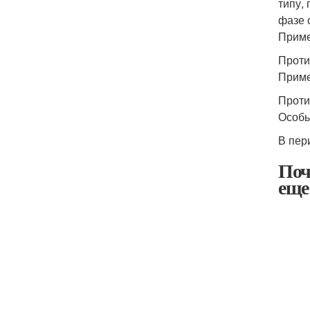
типу,
фазе 
Приме
Проти
Приме
Проти
Особы
В пер
Поч
еще