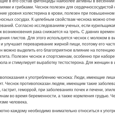
щие в его состав фитонциды наиболее активны в весенний 
риями и грибками. Чеснок полезен для сердечнососудистой 
ние уровня холестерина в крови, полезен при повышенном 
носных сосудах. К целебным свойствам чеснока можно отн
еваний. Согласно исследованиям ученых, если курильщикам 
ск возникновения рака снижается на треть. С давних време
ения глистов. Для этого используется чеснок с молоком в 
 и улучшает переваривание жирной пищи, поэтому его час
н можно выделить его благоприятное влияние на потенцию,
атита. Полезен чеснок и спортсменам, особенно при наборе
зола и стимулирует выработку тестостерона. Для женщин в 
.
вопоказания к употреблению чеснока: Люди, имеющие лишни
ит. Чеснок противопоказан людям, имеющим такие заболева
, гастрит, геморрой, при заболеваниях почек и печени, эпи
нам во время беременности, а также кормления грудью. Че
изме человека.
ютно каждому необходимо внимательно относиться к употре