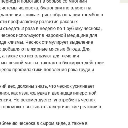
период и помогают в борьбе со многими
системы человека, благоприятно влияет на
давлении, снижает риск образования тромбов в
ести профилактику развития раковых
съедать 2 раза в неделю по 1 зубчику чеснока,
н чеснок используют в народной медицине для
виде клизмы. Чеснок стимулирует выделение
то добавляют в жирные мясные блюда. Для
 а также его используют для лечения
 мышечной массы, так как он блокирует действие
целях профилактики появления рака груди и
й вес, должны знать, что чеснок усиливает
ния, как язва желудка и двенадцатиперстной
лепсия. Не рекомендуется употреблять чеснок
снок может вызывать аллергические реакции в
блению чеснока в сыром виде, а также в