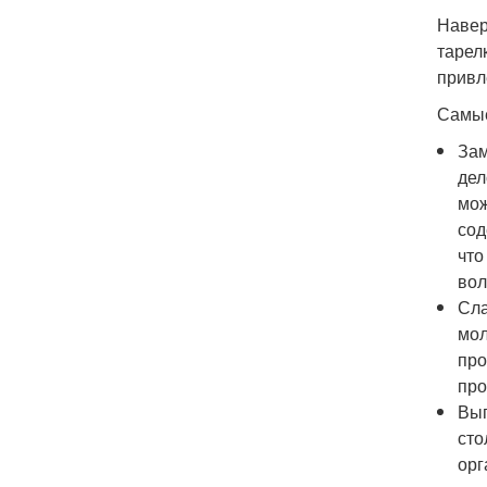
Навер
тарел
привл
Самые
Зам
дел
мож
сод
что
вол
Сла
мол
про
про
Вып
сто
орг