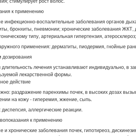
вия; стимулирует рост волос.
ания к применению
е инфекционно-воспалительные заболевания органов дыхани
иты, бронхиты, пневмонии; хронические заболевания ЖКТ, 
тоническому типу, артериальная гипертензия, атеросклероз;
аружного применения: дерматиты, пиодермия, гнойные ран
 дозирования
и длительность лечения устанавливают индивидуально, в з
ьзуемой лекарственной формы.
ное действие
жно: раздражение паренхимы почек, в высоких дозах вызыв
ении на кожу - гиперемия, жжение, сыпь.
: диспепсия, аллергические реакции.
вопоказания к применению
е и хронические заболевания почек, гипотиреоз, дискинез