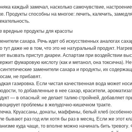
няка каждый замечал, насколько самочувствие, настроение, 
ке. Продукты способны на многое: лечить, калечить, замед
екательность.
 вредные продукты для красоты
енители сахара. Речь идет об искусственных аналогах сахар
о тут даже не в том, что это не натуральный продукт. Нагре
ет вызвать приступ диареи. Аспартам при воздействии выс
ержит фумаровую кислоту (как и метанол, она токсична). Н
 синтетические заменители сахара и продукты, их содержа
осам, не прибавят.
дкая газировка. Если чистая качественная вода может носи
одости, то добавленные в нее сахар, красители, ароматиз
дукт — в опасный: не делает талию стройней, добавляет п
воцирует проблемы в желудочно-кишечном тракте.
ечка. Круассаны, донаты, маффины, белый хлеб (особенно 
ле бывают раз год или хотя бы раз в месяц. Если же этот 
анизме куда чаще, то вполне можно начинать бить тревогу. 