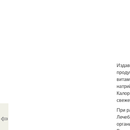
Издав
проду
витам
натри
Калор
свеже
При р
⇦
Лечеб
орган