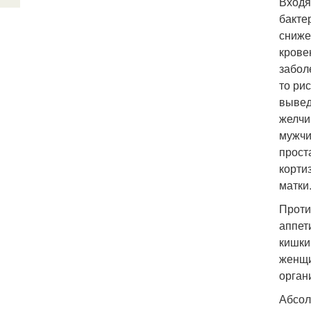
Входя
бакте
сниже
крове
забол
то ри
вывед
желчи
мужчи
прост
корти
матки
Проти
аппет
кишки
женщи
орган
Абсол