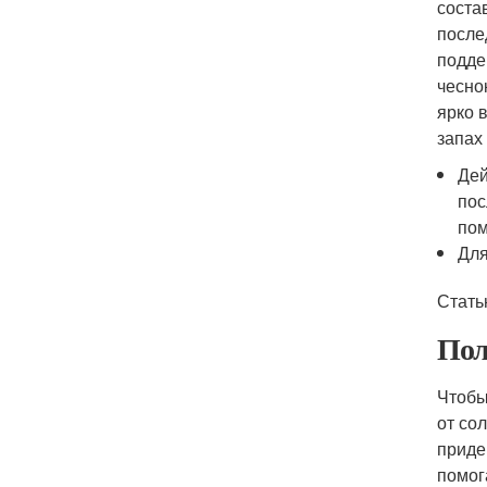
соста
после
подде
чесно
ярко 
запах
Дей
пос
пом
Для
Стать
Пол
Чтобы
от со
приде
помог