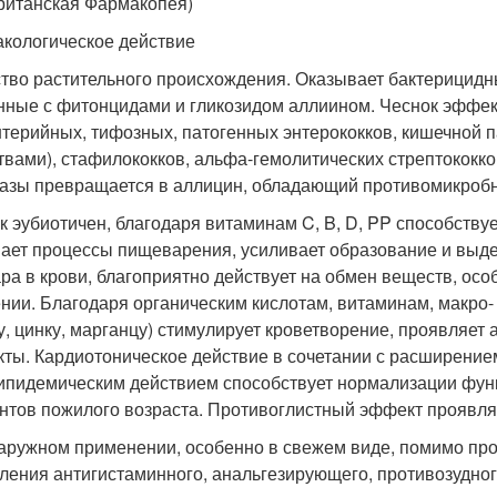
ританская Фармакопея)
кологическое действие
тво растительного происхождения. Оказывает бактерицид
нные с фитонцидами и гликозидом аллиином. Чеснок эффе
нтерийных, тифозных, патогенных энтерококков, кишечной
твами), стафилококков, альфа-гемолитических стрептококк
азы превращается в аллицин, обладающий противомикробн
к эубиотичен, благодаря витаминам C, B, D, PP способств
ает процессы пищеварения, усиливает образование и выде
ара в крови, благоприятно действует на обмен веществ, ос
нии. Благодаря органическим кислотам, витаминам, макро-
у, цинку, марганцу) стимулирует кроветворение, проявляет
ты. Кардиотоническое действие в сочетании с расширение
ипидемическим действием способствует нормализации функ
нтов пожилого возраста. Противоглистный эффект проявляе
аружном применении, особенно в свежем виде, помимо пр
ления антигистаминного, анальгезирующего, противозудног