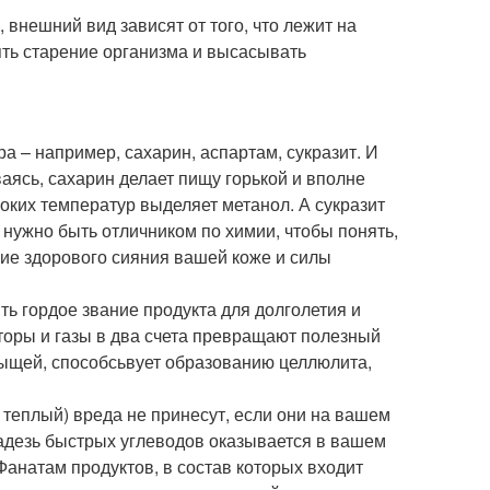
внешний вид зависят от того, что лежит на
лять старение организма и высасывать
а – например, сахарин, аспартам, сукразит. И
ваясь, сахарин делает пищу горькой и вполне
оких температур выделяет метанол. А сукразит
е нужно быть отличником по химии, чтобы понять,
щие здорового сияния вашей коже и силы
ть гордое звание продукта для долголетия и
аторы и газы в два счета превращают полезный
рыщей, способсьвует образованию целлюлита,
теплый) вреда не принесут, если они на вашем
кладезь быстрых углеводов оказывается в вашем
Фанатам продуктов, в состав которых входит