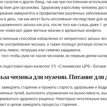
ве салатов и других блюд, так как при постоянном использо
дствия для организма. Здоровому взрослому человеку доста
ржания иммунитета и профилактики различных заболеваний
ка в день, так как могут быть негативные последствия для 
выраженного запаха изо рта, после того как съешь даже 1 зу
 не помогают даже мятные жвачки и ароматные конфеты
ственным способом избавления от неприятного запаха чесн
ле употребления чеснока, а также полощут ротовую полость
очь лимон, петрушка или семечко кардамона.
 того чтобы руки не пахли чесноком, их первым делом нати
ю подготовил врач валеолог УЗ «Слонимская ЦРБ» Ватаев 
ьза чеснока для мужчин. Питание для 
 замедлить старение и прожить старость здоровыми и бод
лнечных лучей, выполнять упражнения на выносливость, выс
рживаться здорового рациона. Некоторые питательные вещ
ают в целом замедлить процессы старения .