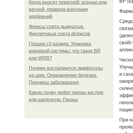
BP (Б
Когда вносят перегной: осенью или
весной, правила внесения
Фарма
удобрений
Средс
Флоксы сорта дымчатые.
связа
Фиолетовые сорта флоксов
(дизе
свойс
Горшок с3 размер. Упаковка
аллин
корневой системы: что такое BR
или WRB?
Чесно
Улучш
Почему воспаляются лимфоузлы
и сах
на шее. Определение болезни.
ожире
Причины заболевания
селен
Какую почву любят пионы кислую
эффек
или щелочную. Пионы
гипол
пацие
При н
прояв